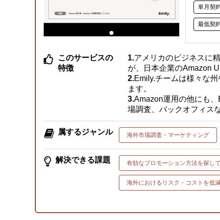
単月契
最低契
このサービスの
アメリカのビジネスに精
特徴
が、日本企業のAmazon
Emily.チームは様
ます。
Amazon運用の他に
場調査、バックオフィス
属するジャンル
海外市場調査・マーケティング
解決できる課題
有効なプロモーション方法を探し
海外におけるリスク・コストを低