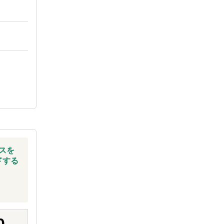
スを
ドする
0