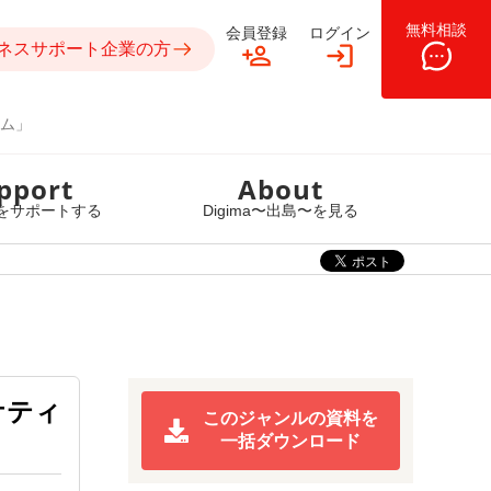
無料相談
会員登録
ログイン
ネスサポート企業の方
ム」
pport
About
をサポートする
Digima〜出島〜を見る
ケティ
このジャンルの資料を
一括ダウンロード