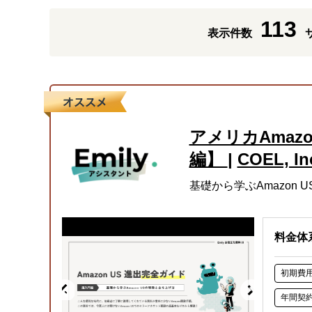
113
表示件数
アメリカAmaz
編】
|
COEL, In
基礎から学ぶAmazon
料金体
初期費
年間契