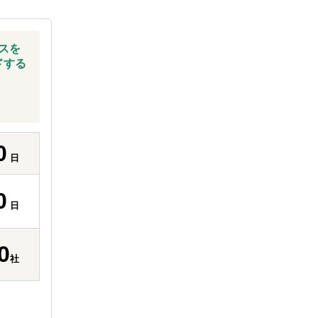
スを
ドする
0
日
0
日
0
社