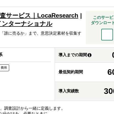
サービス｜LocaResearch
|
このサービ
インターナショナル
ダウンロー
「誰に売るか」まで、意思決定素材を収集す
系
導入までの期間
ト費用
6
最低契約期間
30
導入実績数
か、調査設計から一緒に定義します。
要な分だけを、必要なときに。