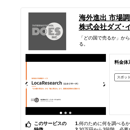
海外進出 市場調査
株式会社ダズ･
「どの国で売るか」から
る。
料金体
スポッ
このサービスの
何のために何を調べる
特徴
30万円から3段階。必