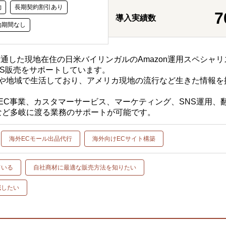
約
長期契約割引あり
7
導入実績数
約期間なし
通した現地在住の日米バイリンガルのAmazon運用スペシャリ
 US販売をサポートしています。
々な州や地域で生活しており、アメリカ現地の流行など生きた情報を
も、EC事業、カスタマーサービス、マーケティング、SNS運用、
など多岐に渡る業務のサポートが可能です。
海外ECモール出品代行
海外向けECサイト構築
ている
自社商材に最適な販売方法を知りたい
減したい