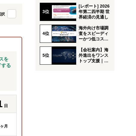
グサービスのご
案内
[レポート] 2026
年第二四半期 世
選択
界経済の見通し
海外向け市場調
査をスピーディ
ーかつ低コスト
で実施
【会社案内】海
外進出をワンス
スを
トップ支援｜ア
ドする
ットグローバル
1
日
ヶ月