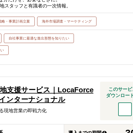
現地スタッフと有識者の一次情報。
戦略・事業計画立案
海外市場調査・マーケティング
自社事業に最適な進出形態を知りたい
たい
地支援サービス｜LocaForce
このサービ
ダウンロー
･インターナショナル
よる現地営業の即戦力化
3
系
導入までの期間