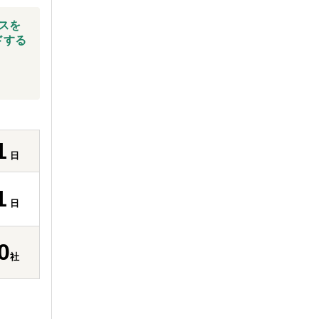
スを
ドする
1
日
1
日
0
社