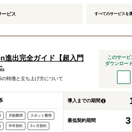
すべての
サービス
を
サービス
on進出完全ガイド【超入門
このサービ
ダウンロー
c.
 USの特徴と立ち上げ方について
系
導入までの期間
用
月額費用
スポット費用
3
最低契約期間
約
半年契約
3ヶ月契約