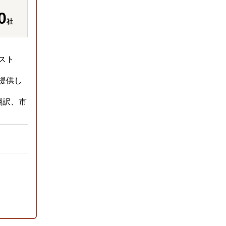
0
社
スト
提供し
翻訳、市