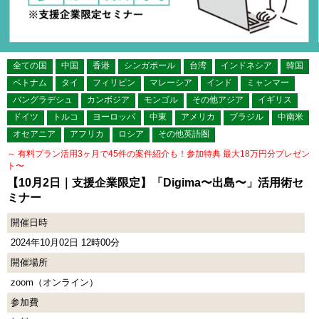
全ての国
中国
香港
シンガポール
台湾
インドネシア
韓国
ベトナム
タイ
フィリピン
マレーシア
インド
ミャンマー
バングラデシュ
カンボジア
モンゴル
その他アジア
イギリス
ドイツ
トルコ
ヨーロッパ
中東
アメリカ
ブラジル
中南米
オセアニア
アフリカ
ロシア
その他英語圏
～ 有料プラン活用3ヶ月で45件の案件紹介も！参加特典 最大18万円分プレゼン
ト〜
【10月2日｜支援企業限定】「Digima〜出島〜」活用術セ
ミナー
開催日時
2024年10月02日 12時00分
開催場所
zoom（オンライン）
参加費