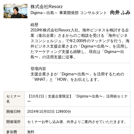
株式会社Resorz
向井 ふみ
Digima～出島～ 事業開発部 コンサルタント
経歴
2019年株式会社Resorz入社。海外ビジネスを検討する企
業（進出企業）さまからのご相談を受ける「海外ビジネ
スコンシェルジュ」で年2,000件のマッチングを行う。海
外ビジネス支援企業さまの「Digima〜出島〜」を活用し
たマーケティング支援も経験し、現在は「Digima〜出
島〜」の活用支援に従事。
登壇内容
支援企業さまが「Digima〜出島〜」を活用するための
「WHAT」と「HOW」をお伝えします。
セミナー
【10月2日｜支援企業限定】「Digima〜出島〜」活用術セミナ
名
ー
開催日時
2024年10月02日 12時00分
開催場所
セミナーお申し込み後、向井よりご案内させていただきます。
参加費
無料