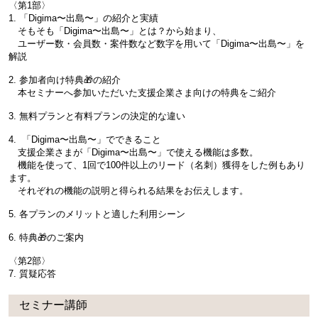
〈第1部〉
1. 「Digima〜出島〜」の紹介と実績
そもそも「Digima〜出島〜」とは？から始まり、
ユーザー数・会員数・案件数など数字を用いて「Digima〜出島〜」を
解説
2. 参加者向け特典🎁の紹介
本セミナーへ参加いただいた支援企業さま向けの特典をご紹介
3. 無料プランと有料プランの決定的な違い
4. 「Digima〜出島〜」でできること
支援企業さまが「Digima〜出島〜」で使える機能は多数。
機能を使って、1回で100件以上のリード（名刺）獲得をした例もあり
ます。
それぞれの機能の説明と得られる結果をお伝えします。
5. 各プランのメリットと適した利用シーン
6. 特典🎁のご案内
〈第2部〉
7. 質疑応答
セミナー講師