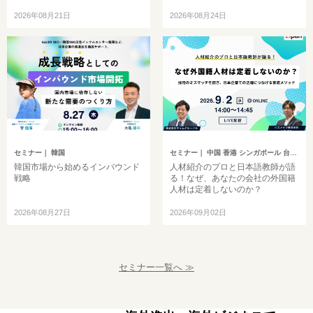
2026年08月21日
2026年08月24日
セミナー
｜ 韓国
セミナー
｜ 中国 香港 シンガポール 台湾 インドネシア 韓国 ベトナム タイ フィリピン マレーシア インド ミャンマー バングラデシュ カンボジア モンゴル その他アジア イギリス ドイツ トルコ ヨーロッパ 中東 アメリカ ブラジル 中南米 オセアニア アフリカ ロシア その他英語圏
韓国市場から始めるインバウンド
人材紹介のプロと日本語教師が語
戦略
る！なぜ、あなたの会社の外国籍
人材は定着しないのか？
2026年08月27日
2026年09月02日
セミナー一覧へ ≫