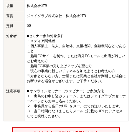
後援
株式会社JTB
運営
ジェイグラブ株式会社、株式会社JTB
50
定員
対象者
■セミナー参加対象条件
・メディア関係者
・個人事業主、法人、自治体、支援機関、金融機関などである
こと
・越境ECサイトを制作、または海外ECモールに出店が難しい
とお考えの方
・越境EC事業の売り上げアップを望む方
・現在の事業に新しいチャネルを加えようとお考えの方
※対象とならない方、士業または同業と当社が判断した場合に
お断りする場合がございます。ご了承ください。
注意事項
■ オンラインセミナー（ウェビナー）ご参加方法
１．出島のお申し込みフォーム、またはジェイグラブのセミナ
ーページからお申し込みください。
２．事務局から当日のURLをメールにてお送りいたします。
３．当日時間になりましたらメールに記載のURLにアクセス
してご視聴ください。