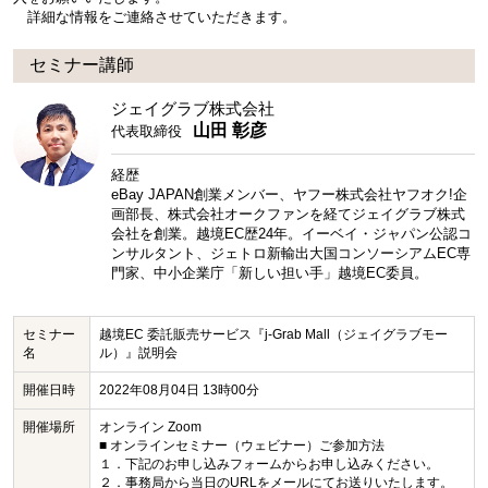
詳細な情報をご連絡させていただきます。
セミナー講師
ジェイグラブ株式会社
山田 彰彦
代表取締役
経歴
eBay JAPAN創業メンバー、ヤフー株式会社ヤフオク!企
画部長、株式会社オークファンを経てジェイグラブ株式
会社を創業。越境EC歴24年。イーベイ・ジャパン公認コ
ンサルタント、ジェトロ新輸出大国コンソーシアムEC専
門家、中小企業庁「新しい担い手」越境EC委員。
セミナー
越境EC 委託販売サービス『j-Grab Mall（ジェイグラブモー
名
ル）』説明会
開催日時
2022年08月04日 13時00分
開催場所
オンライン Zoom
■ オンラインセミナー（ウェビナー）ご参加方法
１．下記のお申し込みフォームからお申し込みください。
２．事務局から当日のURLをメールにてお送りいたします。