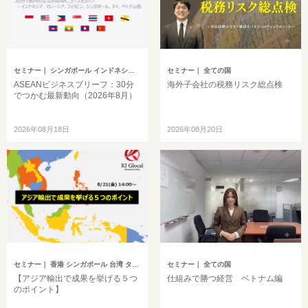
セミナー
｜ シンガポール インドネシア ベトナム タイ フィリピン マレーシア ミャンマー カンボジア その他アジア
セミナー
｜ 全ての国
ASEANビジネスブリーフ：30分
海外子会社の税務リスク総点検
でつかむ最新動向（2026年8月）
2026年08月18日
2026年08月20日
セミナー
｜ 香港 シンガポール 台湾 タイ マレーシア
セミナー
｜ 全ての国
【アジア輸出で成果を挙げる５つ
仕組みで勝つ経営 ベトナム編
のポイント】