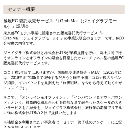
セミナー概要
越境EC 委託販売サービス『j-Grab Mall（ジェイグラブモー
ル）』説明会
東京都ECモデル事業に認定された販売委託代行サービス『j-
Grab Mall（ジェイグラブモール）』の事業説明会のセミナーです。約30
分程度の内容です。
ジェイグラブ株式会社と株式会社JTBが業務提携を行い、両社共同で行
うオンラインとオフラインの融合を目指したオムニチャネル型の越境EC
販売委託代行サービスです。
コロナ禍3年目ではありますが、国際航空運送協会（IATA）は2023年に
は、2019年比で105％で復帰するだろうと昨年予測、コロナ後のリベン
ジ消費、インバウンドを見据えた『旅後戦略』を今から考えて動くのが
トレンドです。
そこで、「オンライン＆オフライン」、「インバウンド＆アウトバウン
ド」という、対象的な組み合わせを自然な形で融合したスケールの大き
いサービスをご紹介を、ジェイグラブ株式会社、旅行業の老舗でリアル
に強い株式会社JTBの２社で提供いたします。
※補助金を利用されたい事業者は、セミナー終了後のアンケートにご記
入をお願いいたします。