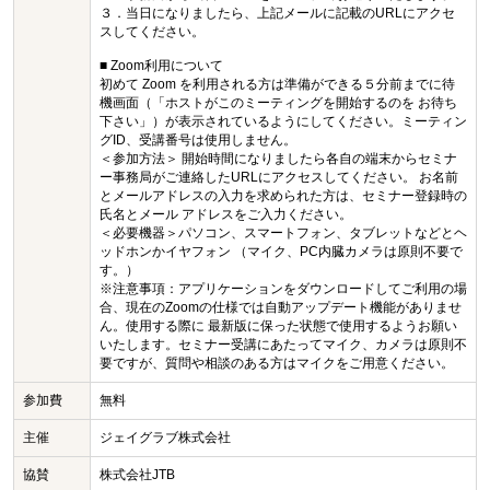
３．当日になりましたら、上記メールに記載のURLにアクセ
スしてください。
■ Zoom利用について
初めて Zoom を利用される方は準備ができる５分前までに待
機画面（「ホストがこのミーティングを開始するのを お待ち
下さい」）が表示されているようにしてください。ミーティン
グID、受講番号は使用しません。
＜参加方法＞ 開始時間になりましたら各自の端末からセミナ
ー事務局がご連絡したURLにアクセスしてください。 お名前
とメールアドレスの入力を求められた方は、セミナー登録時の
氏名とメール アドレスをご入力ください。
＜必要機器＞パソコン、スマートフォン、タブレットなどとヘ
ッドホンかイヤフォン （マイク、PC内臓カメラは原則不要で
す。）
※注意事項：アプリケーションをダウンロードしてご利用の場
合、現在のZoomの仕様では自動アップデート機能がありませ
ん。使用する際に 最新版に保った状態で使用するようお願い
いたします。セミナー受講にあたってマイク、カメラは原則不
要ですが、質問や相談のある方はマイクをご用意ください。
参加費
無料
主催
ジェイグラブ株式会社
協賛
株式会社JTB