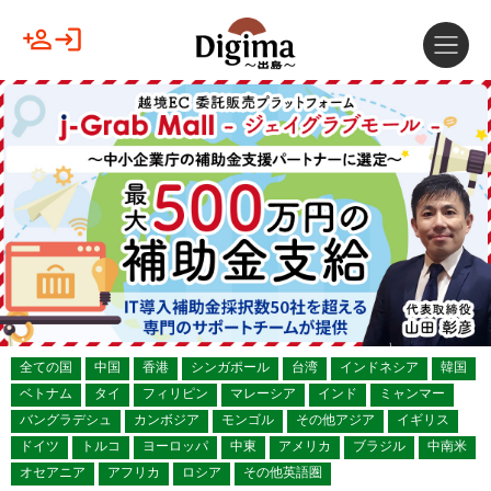
全ての国
中国
香港
シンガポール
台湾
インドネシア
韓国
ベトナム
タイ
フィリピン
マレーシア
インド
ミャンマー
バングラデシュ
カンボジア
モンゴル
その他アジア
イギリス
ドイツ
トルコ
ヨーロッパ
中東
アメリカ
ブラジル
中南米
オセアニア
アフリカ
ロシア
その他英語圏