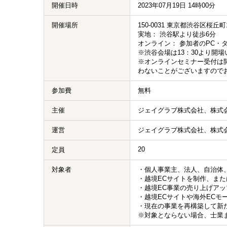
開催日時
2023年07月19日 14時00分
開催場所
150-0031 東京都渋谷区桜丘
実地： 渋谷駅より徒歩6分
オンライン： 参加者のPC・
※渋谷会場は13：30より開
※オンラインセミナー受付は
わないことがございますので
参加費
無料
主催
ジェイグラブ株式会社、株式会
運営
ジェイグラブ株式会社、株式会
20
定員
対象者
・個人事業主、法人、自治体
・越境ECサイトを制作、また
・越境EC事業の売り上げア
・越境ECサイトや海外ECモ
・現在の事業を再構築して新
※対象とならない場合、士業