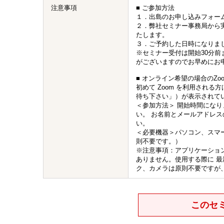
注意事項
■ ご参加方法
１．出島のお申し込みフォー
２．弊社セミナー事務局から
たします。
３．ご予約した日時になりま
※セミナー受付は開始30分
がございますのでお早めにお
■ オンライン希望の場合のZo
初めて Zoom を利用され
待ち下さい」）が表示されて
＜参加方法＞ 開始時間になり
い。 お名前とメールアドレ
い。
＜必要機器＞パソコン、スマ
則不要です。）
※注意事項：アプリケーショ
ありません。使用する際に 
ク、カメラは原則不要ですが
このセ