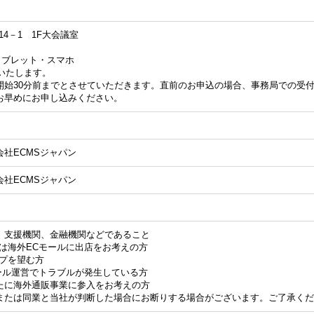
町14－1 1F大会議室
タブレット・スマホ
場いたします。
開始30分前までとさせていただきます。直前のお申込の場合、事務局での受
お早めにお申し込みください。
社ECMSジャパン
社ECMSジャパン
、支援機関、金融機関などであること
は海外ECモールに出店をお考えの方
ップを望む方
ール運営でトラブルが発生している方
たに海外通販事業に参入をお考えの方
または同業と当社が判断した場合にお断りする場合がございます。ご了承くだ