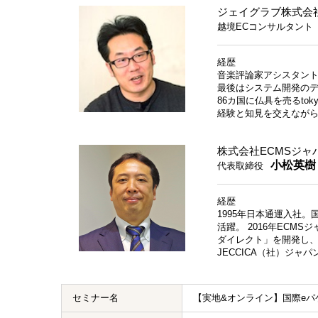
ジェイグラブ株式会
越境ECコンサルタント
経歴
音楽評論家アシスタント
最後はシステム開発のデ
86カ国に仏具を売るto
経験と知見を交えながら
株式会社ECMSジャ
小松英樹
代表取締役
経歴
1995年日本通運入社
活躍。 2016年ECM
ダイレクト」を開発し、
JECCICA（社）ジャ
セミナー名
【実地&オンライン】国際eパ