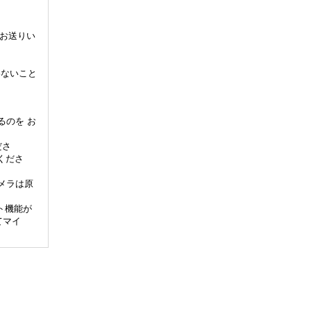
てお送りい
わないこと
るのを お
ださ
くださ
メラは原
ト機能が
てマイ