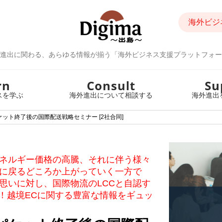
海外ビジ
進出に関わる、あらゆる情報が揃う「海外ビジネス支援プラットフォー
rn
Consult
Su
スを学ぶ
海外進出について相談する
海外進出
ット終了後の国際配送戦略セミナー [2社合同]
ネルギー価格の高騰、それに伴う様々
に戻るどころか上がっていく一方で
思いに対し、国際物流のLCCと自認す
！越境ECに関する豊富な情報をギュッ