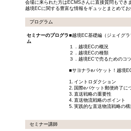
会場に来られた方はECMSさんに直接質問もでき
越境ECに関する豊富な情報をギュッとまとめてお
プログラム
セミナーのプログラ
■越境EC基礎編（ジェイグ
ム
１．越境ECの概況
２．越境ECの種類
３．越境ECで売るためのコ
■サヨナラeパケット！越境E
1. イントロダクション
2. 国際eパケット郵便終了に
3. 直送戦略の重要性
4. 直送物流戦略のポイント
5. 実践的な直送物流戦略の
セミナー講師