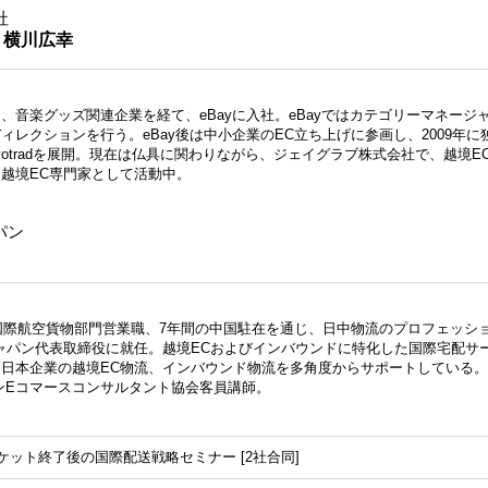
社
横川広幸
、音楽グッズ関連企業を経て、eBayに入社。eBayではカテゴリーマネージ
ィレクションを行う。eBay後は中小企業のEC立ち上げに参画し、2009年に
kyotradを展開。現在は仏具に関わりながら、ジェイグラブ株式会社で、越境E
越境EC専門家として活動中。
パン
。国際航空貨物部門営業職、7年間の中国駐在を通じ、日中物流のプロフェッシ
Sジャパン代表取締役に就任。越境ECおよびインバウンドに特化した国際宅配サー
日本企業の越境EC物流、インバウンド物流を多角度からサポートしている。
パンEコマースコンサルタント協会客員講師。
ケット終了後の国際配送戦略セミナー [2社合同]