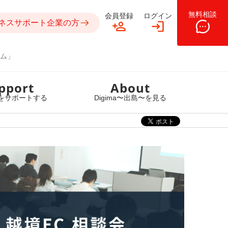
無料相談
会員登録
ログイン
ネスサポート企業の方
ム」
pport
About
をサポートする
Digima〜出島〜を見る