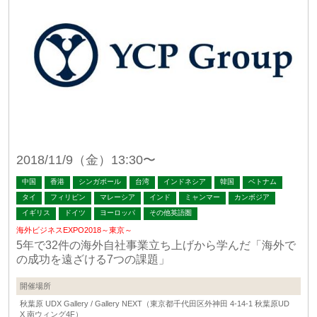
2018/11/9（金）13:30〜
中国
香港
シンガポール
台湾
インドネシア
韓国
ベトナム
タイ
フィリピン
マレーシア
インド
ミャンマー
カンボジア
イギリス
ドイツ
ヨーロッパ
その他英語圏
海外ビジネスEXPO2018～東京～
5年で32件の海外自社事業立ち上げから学んだ「海外で
の成功を遠ざける7つの課題」
開催場所
秋葉原 UDX Gallery / Gallery NEXT（東京都千代田区外神田 4-14-1 秋葉原UD
X 南ウィング4F）