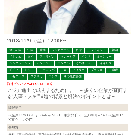
2018/11/9（金）12:00〜
全ての国
中国
香港
シンガポール
台湾
インドネシア
韓国
ベトナム
タイ
フィリピン
マレーシア
インド
ミャンマー
バングラデシュ
カンボジア
モンゴル
その他アジア
イギリス
ドイツ
トルコ
ヨーロッパ
中東
アメリカ
ブラジル
中南米
オセアニア
アフリカ
ロシア
その他英語圏
海外ビジネスEXPO2018～東京～
アジア進出で成功するために。 ～多くの企業が直面す
る“人事・人材”課題の背景と解決のポイントとは～
開催場所
秋葉原 UDX Gallery / Gallery NEXT（東京都千代田区外神田 4-14-1 秋葉原UD
X 南ウィング4F）
参加費
無料（事前登録制→事前登録受領証または招待券持参者） ※当日券はお一人