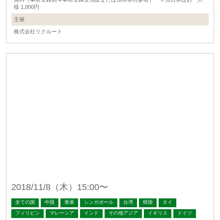
様 1,000円
主催
株式会社リクルート
2018/11/8（木）15:00〜
全ての国
中国
香港
シンガポール
台湾
韓国
タイ
フィリピン
マレーシア
インド
その他アジア
イギリス
ドイツ