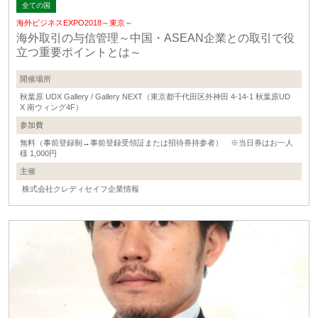
全ての国
海外ビジネスEXPO2018～東京～
海外取引の与信管理～中国・ASEAN企業との取引で役
立つ重要ポイントとは～
開催場所
秋葉原 UDX Gallery / Gallery NEXT（東京都千代田区外神田 4-14-1 秋葉原UD
X 南ウィング4F）
参加費
無料（事前登録制→事前登録受領証または招待券持参者） ※当日券はお一人
様 1,000円
主催
株式会社クレディセイフ企業情報