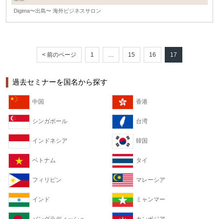
Digima〜出島〜 海外ビジネスサロン
< 前のページ
1
…
15
16
17
過去セミナーを国名から探す
中国
香港
シンガポール
台湾
インドネシア
韓国
ベトナム
タイ
フィリピン
マレーシア
インド
ミャンマー