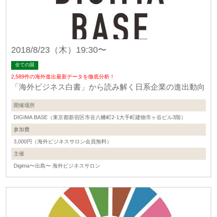
2018/8/23（木）19:30〜
全ての国
2,589件の海外進出最新データを徹底分析！
「海外ビジネス白書」から読み解く日系企業の進出動向
開催場所
DIGIMA BASE（東京都新宿区市谷八幡町2-1大手町建物市ヶ谷ビル3階）
参加費
3,000円（海外ビジネスサロン会員無料）
主催
Digima〜出島〜 海外ビジネスサロン