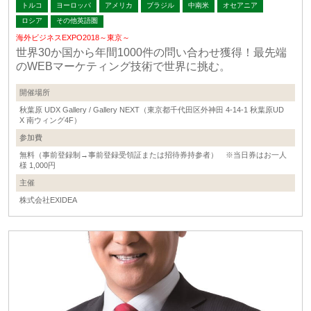
トルコ
ヨーロッパ
アメリカ
ブラジル
中南米
オセアニア
ロシア
その他英語圏
海外ビジネスEXPO2018～東京～
世界30か国から年間1000件の問い合わせ獲得！最先端
のWEBマーケティング技術で世界に挑む。
開催場所
秋葉原 UDX Gallery / Gallery NEXT（東京都千代田区外神田 4-14-1 秋葉原UD
X 南ウィング4F）
参加費
無料（事前登録制→事前登録受領証または招待券持参者） ※当日券はお一人
様 1,000円
主催
株式会社EXIDEA