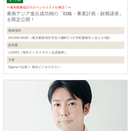
全ての国
〜海外税務会計のスペシャリストが来日！〜
東南アジア進出成功例の「戦略・事業計画・財務諸表」
を限定公開！
開催場所
DIGIMA BASE（東京都新宿区市谷八幡町2-1大手町建物市ヶ谷ビル3階）
参加費
3,000円（海外ビジネスサロン会員無料）
主催
Digima〜出島〜 海外ビジネスサロン