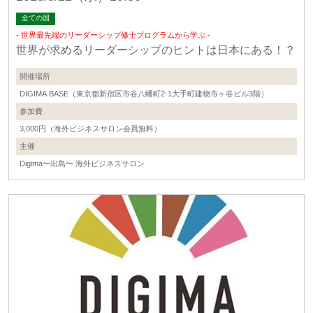
全ての国
- 世界最先端のリーダーシップ修士プログラムから学ぶ -
世界が求めるリーダーシップのヒントは日本にある！？
開催場所
DIGIMA BASE（東京都新宿区市谷八幡町2-1大手町建物市ヶ谷ビル3階）
参加費
3,000円（海外ビジネスサロン会員無料）
主催
Digima〜出島〜 海外ビジネスサロン