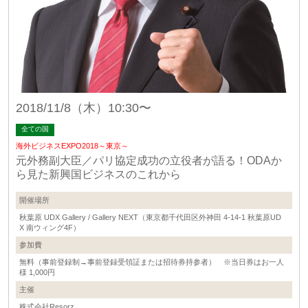
2018/11/8（木）10:30〜
全ての国
海外ビジネスEXPO2018～東京～
元外務副大臣／パリ協定成功の立役者が語る！ODAか
ら見た新興国ビジネスのこれから
開催場所
秋葉原 UDX Gallery / Gallery NEXT（東京都千代田区外神田 4-14-1 秋葉原UD
X 南ウィング4F）
参加費
無料（事前登録制→事前登録受領証または招待券持参者） ※当日券はお一人
様 1,000円
主催
株式会社Resorz