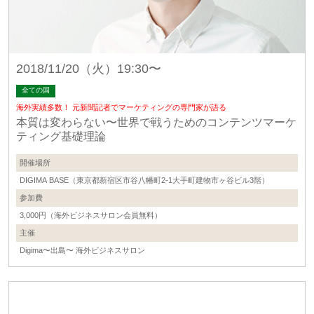
2018/11/20（火）19:30〜
全ての国
海外実績多数！ 元新聞記者でマーケティングの専門家が語る
本質は変わらない〜世界で戦うためのコンテンツマーケ
ティング基礎理論
開催場所
DIGIMA BASE（東京都新宿区市谷八幡町2-1大手町建物市ヶ谷ビル3階）
参加費
3,000円（海外ビジネスサロン会員無料）
主催
Digima〜出島〜 海外ビジネスサロン