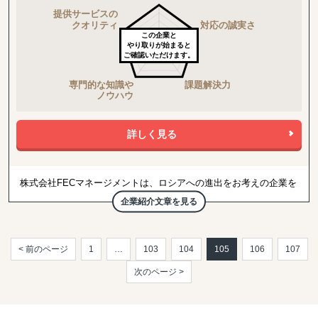
この企業と
やり取りが始まると
ご確認いただけます。
詳しく見る
株式会社FECマネージメントは、ロシアへの進出をお考えの企業を
サポートする“ビジネスコーディネーター”として下記のサービスを
企業紹介文章を見る
ご提供しております。
ーロシア語・英語のEメール、電話通信をお手伝い
ーロシアビザの手配
< 前のページ
1
…
103
104
105
106
107
ーロシア・CIS諸国での展示会出展
ーロシア企業の調査、契約書の確認、貿易実務のお手伝い
次のページ >
ー契約書やパンフレットの翻訳
ー企業・個人向けに、ロシア語講座やイベントを開催