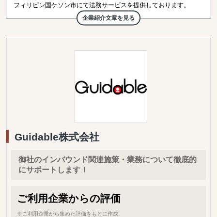
フィリピン国ケソン市にて法務サービスを提供しております。
当事務所の特徴は弁護士事務所内に事務所を構えており、
企業紹介文章を見る
顧客に応じて最適な弁護士をご提案しております。
その為、広範囲の業務をカバーしており、進出前の会社設立・運営
の支援、現地企業の買収からフィリピン進出後の紛争解決やフィリ
ピンからの撤退に関する支援に至るまで、法務面でのトータルサポ
ートを行っております。
また、労務相談、訴訟対応、トラブル時の緊急対応、ビザサポー
ト、債権回収等柔軟にクライアントをサポート致します。
マカティ、BGC等へ出張でのご相談もお伺い致します。
Guidable株式会社
御社のインバウンド関連施策・業務について徹底的
にサポートします！
ご利用企業からの評価
※ご利用企業から集めた評価をもとに作成