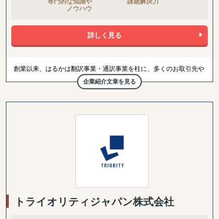
詳しく見る
創業以来、はるかは翻訳事業・通訳事業を柱に、多くのお取引先や
関係者の方々に外国語サービスを提供しています。金融・財務、IT
企業紹介文章を見る
など分野を問わず、各業界の優秀な翻訳通訳者を抱え、ベトナムト
ップレベルのサービスを提供しています。
ベトナムと日本の関係は現在非常に友好でありますが、今後のさら
なる発展のため、「言葉をつなぎ、人を結ぶ」を理念に多くの企業
様に対しサービスを展開していきたいと考えています。
トライオリティジャパン株式会社