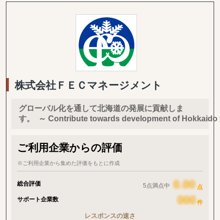
2000年、クライアント様向けポータルの運用開始。
ヨーロッパ各国におけるエネルギー市場の規制緩和に伴い、供給会
社や市場価格のあり方が転換期を迎える中、2003年に英国外に進
出。エネルギーの自由市場のニーズに合わせてビジネス展開。
2015年にMBOの実施、水道サービスのウォーター・バイヤーズ設
立。
2018年、グループ会社を全てコンサルタス・インターナショナル・
グループで統一。
現在、世界中の22,000以上の地点でお客様の電力、ガス、水道の管
株式会社ＦＥＣマネージメント
理を任されております。
グローバル化を通して北海道の発展に貢献しま
す。 ～ Contribute towards development of Hokkaido th
ご利用企業からの評価
※ご利用企業から集めた評価をもとに作成
総合評価
5点満点中
点
サポート企業数
件