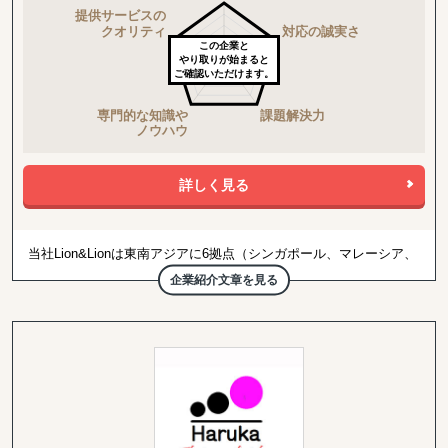
この企業と
やり取りが始まると
ご確認いただけます。
詳しく見る
当社Lion&Lionは東南アジアに6拠点（シンガポール、マレーシア、
ベトナム、インドネシア、香港、台湾）を持つデジタルエージェン
企業紹介文章を見る
シーとして活動しております。
当社では『Do The Right Thing』『Be Impactful』
『Make People Grow』を我々のコアバリューとして、これまでコ
カ・コーラ、アップル、グーグル、ネスレ、ロレアル社をはじめ、
世界20か国以上の企業様の東南アジア進出を支援してまいりまし
た。
まだまだ情報が少ない東南アジアへ進出を徹底してサポートしてま
いります。