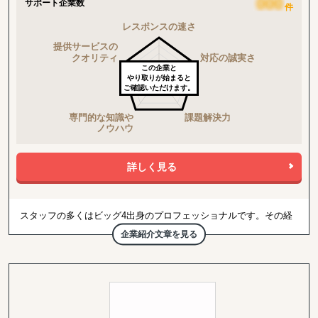
サポート企業数
件
この企業と
やり取りが始まると
ご確認いただけます。
詳しく見る
スタッフの多くはビッグ4出身のプロフェッショナルです。その経
験・知識・ネットワークを活用し、主に外資系企業に対してサービ
企業紹介文章を見る
スを提供しています。
これから日本に進出しようという外資系企業、そして既に日本に進
出している外資系企業が有している管理部門の一部または全てを、
第三者にアウトソーシングしたいというニーズに対し、バイリンガ
ルなワンストップサービスでお応えしています。
また、外資系企業で培ったノウハウを活かし、日系企業に対するサ
ービス提供も行っています。