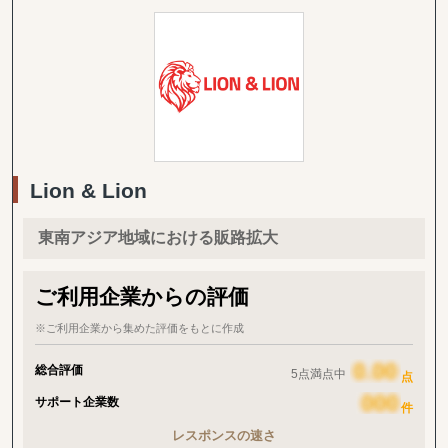
グサービス「Guidable Jobs」の３つを展開していました。これに
加えて、在日外国人の「働きたいけど働く場所がない」「日本で自
分のスキルを活かして働きたい」「日本らしい経験を短期間でした
い」というニーズを形にしたのが今回リリースした
「Guidable Crew」です。さらにこのサービスによって外国人が好
きなように働け、日本を経験できるような社会を目指します。
Lion & Lion
東南アジア地域における販路拡大
ご利用企業からの評価
※ご利用企業から集めた評価をもとに作成
総合評価
5点満点中
点
サポート企業数
件