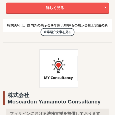
詳しく見る
昭栄美術は、国内外の展示会を年間3500件もの展示会施工実績のあ
るディスプレイ会社です。
企業紹介文章を見る
海外展示会におきましては、世界各地の製作進行方法、文化、展示
会場に至るまで、熟知したスタッフが、御社の要望にお合わせし
て、最適なブースデザイン・イベントの企画立案から、設計、施
工、運営までをフルサポートします。
私たちが掲げている「THINK YOUR VISION」は、お客様が理想と
する未来像をお客様視点で捉え、お客様と共に、新たな価値を創造
する企業であり続けたいという強い信念から生まれました。これか
らも昭栄美術は、総合力強化と付加価値向上に努め、多くのお客様
から信頼されるパートナーとして、豊かな社会づくりに貢献してま
いります。
株式会社
Moscardon Yamamoto Consultancy
フィリピンにおける法務支援を提供しております