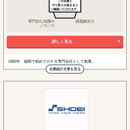
この企業と
やり取りが始まると
ご確認いただけます。
詳しく見る
1992年 福岡で初めてのＰＲ専門会社として創業。
九州を中心に企業、行政、団体などのＰＲ活動の企画、実施をサポ
企業紹介文章を見る
ート。
東京での記者発表や東京のマスコミを観光地に呼んでの取材誘致プ
レスツアー等を実施。
広告とＰＲの違いが、まだ明確に認識されていない頃の九州で初の
ＰＲ専門会社として創業し、九州でのＰＲ手法の普及に貢献。
現在、インバウンド観光客を対象に東南アジアを中心に海外ＰＲ活
動を実施している。
海外のＴＶ番組を九州の観光地に取材誘致したり、海外出店の際の
現地店舗への地元マスコミ取材誘導作業などを行っている。