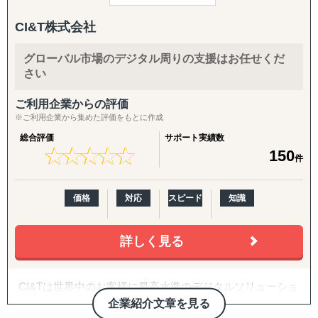
最近では、東京の法律事務所において、社内ナレッジを生
成AIで活用するQAチャットボットを構築し、属人化・教育
CI&T株式会社
コストの削減を実現。また、福岡のD2Cアパレルブランド
向けには、Strapi＋Next.js＋GraphQLを用いた多言語・多
グローバル市場のデジタル周りの支援はお任せくだ
通貨対応のCMSを開発し、海外展開対応を可能にしまし
さい
た。さらに、教育業界では、大手予備校のために講師スケ
ジュール自動作成アプリを開発し、営業活動のDX化を支
ご利用企業からの評価
援。加えて、旅行業界のクライアント向けには、旅行ポイ
※ご利用企業から集めた評価をもとに作成
ント管理・予約システムを12ヶ月で構築し、リリース3ヶ
総合評価
サポート実績数
月で1万ユーザーを突破しました。
★
★
★
★
★
★
★
★
★
★
150
件
Novaienceでは、React、Next.js、.NET、LangChain、
PostgreSQL、AWSなど多様な技術スタックに対応可能
価格
対応
スピード
知識
で、ビジネス課題に直結する成果をスピーディに実現しま
す。
詳しく見る
CI&Tは世界中のお客様に最高水準のデジタルソリューショ
ンを提供し、お客様のビジネスを加速させてきました。最
企業紹介文章を見る
新テクノロジーを駆使し、カスタマイズされたデジタルソ