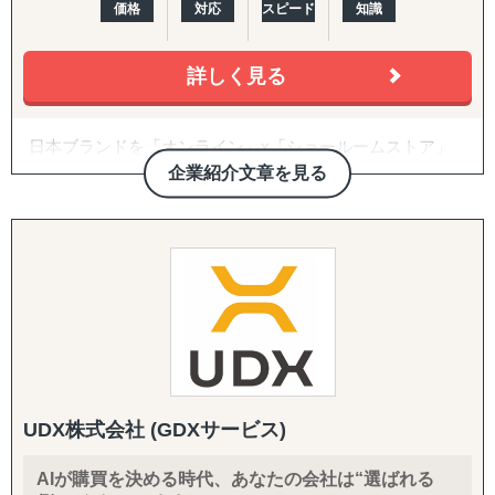
↳ 欧米：アメリカ・イギリス・フランス・ドイツ
価格
対応
スピード
知識
※サポート内容により、対応の可否や得意・不得意な分野
があります。
詳しく見る
------------------------------------
日本ブランドを「オンライン」x「ショールームストア」
■ 対応施策について
で世界に販売できる越境ECモール 『Japan Finds』 の運
企業紹介文章を見る
営、オンラインでの出店・販売とあわせて、海外の実店舗
◆以下はこれまで当社で実績が多く、特にニーズの高い支
に商品を展示し、QRコードで購入できる「ショールーム
援パッケージです。
ストア販売」を実現して日本の事業者の海外進出、販路拡
大を支援します。
『LocaBrain（ロカブレイン）｜海外進出 現地顧問サービ
ス』
Magento（マジェント）、WooCommerce（ウーコマー
↳ AIが出した"答えっぽいもの"を、現地のリアルで答え合
ス）を利用した海外・国内向けECサイト構築、海外ECモ
わせする。海外進出の現地顧問サービス。
ール(eBay, Amazon, Shopee, Lazada、Ruten、Ozon、T-
MALL Globalなど）の開店から運営までのフルサポート支
『INTERForce｜海外進出伴走サポート』
援します。
↳ 海外事業を貴社の海外事業担当者として伴走
UDX株式会社 (GDXサービス)
3,000社以上の支援実績と350社を超えるクライアント様に
『LocaForce（ロカフォース）海外販路開拓 現地支援サー
AIが購買を決める時代、あなたの会社は“選ばれる
ご愛用いただいています。
ビス』