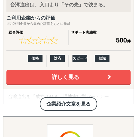
により、海外の意思決定者・キーパーソンとの継続的な接
台湾進出は、入口より「その先」で決まる。
点を構築し、商談創出につなげます。
ご利用企業からの評価
当社は2012年に中国・上海で創業し、帰国後は大手企業を
※ご利用企業から集めた評価をもとに作成
含む多様なBtoB企業の海外展開を支援してきました。国際
総合評価
サポート実績数
的な経験を持つメンバーが、文化や商習慣の違いを踏まえ
★
★
★
★
★
★
★
★
★
★
500
件
た多言語表現やコンテンツ設計を行い、英語圏・中国圏を
中心とした海外市場に対応しています。
価格
対応
スピード
知識
デジタルを起点に、LinkedIn運用と多言語サイトを組み合
わせた海外営業・マーケティングを仕組み化したい企業に
とって、戦略立案から実行までを伴走する実践的なパート
詳しく見る
ナーです。
台湾進出を「成立させる」現地実行型パートナー
企業紹介文章を見る
台湾進出の支援は数多くあります。ただ、その中には、日
本で受注して現地の作業を外に投げる形も少なくありませ
ん。
入口の設計、つまり進出プランや初期の段取りは、それで