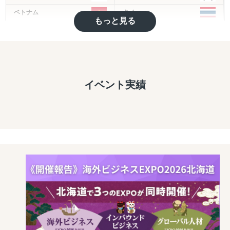
ベトナム
タイ
もっと見る
フィリピン
マレーシア
インド
ミャンマー
バングラディッシュ
カンボジア
モンゴル
その他アジア
イベント実績
イギリス
ドイツ
トルコ
ヨーロッパ
中東
アメリカ
ブラジル
中南米
オセアニア
アフリカ
ロシア
その他英語圏