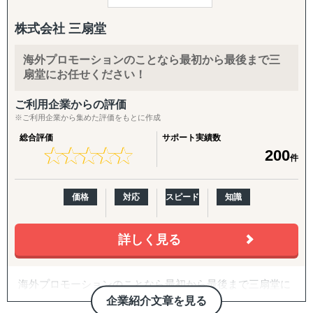
目的：海外現地を理解し、事業の成功可能性を高める
し、戦略設計から実行・改善まで伴走し、リード創出と事
↳ 市場概況・規制調査
業成長に貢献します。
株式会社 三扇堂
↳ 競合調査
↳ 企業信用調査
【業務内容】
海外プロモーションのことなら最初から最後まで三
↳ 現地視察の企画・アテンド
・海外用WEBサイトの構築・運用（多言語対応可）
扇堂にお任せください！
・海外SEO・LLMO対策
『集客活動チーム』
・海外広告運用
ご利用企業からの評価
目的：海外現地で“売れる”ためのマーケティング活動を確
・自社サイト分析・競合サイト分析・市場分析（海外）
※ご利用企業から集めた評価をもとに作成
立する
・HubSpotを用いた海外マーケティング支援
総合評価
サポート実績数
↳ 多言語サイト制作
★
★
★
★
★
★
★
★
★
★
200
↳ EC運用
件
【ご提供できるサービス】
↳ SNS運用
・海外Webサイト構築・運用（多言語対応可）
↳ 広告運用（Google／Meta など）
・海外SEO対策・LLMO対策
価格
対応
スピード
知識
↳ インフルエンサー施策
・海外Web広告制作・運用
↳ 画像・動画コンテンツ制作
・海外SNS改善提案
詳しく見る
・海外ECサイト改善提案
『販路構築チーム』
・自社サイト分析・競合サイト分析・市場分析
目的：海外現地で最適なパートナーとの取引を創出する
・デジタルマーケティング アドバイザリー/プランニン
↳ 商談向け資料制作
海外プロモーションのことなら最初から最後まで三扇堂に
グ・分析
↳ 企業リストアップ
お任せください！
企業紹介文章を見る
・HubSpotなどの顧客管理システム・マーケティングオー
↳ アポイント取得