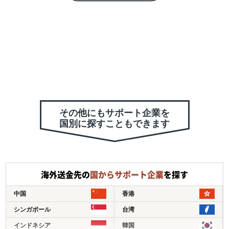
リューションを提供しており、お客様のビジネスの競争力
を高めるためのサポートをしています。
国内外の６０００人以上のデジタルスペシャリストがグロ
ーバルデジタルソリューションを提供し、お客様のビジネ
スを支援いたします。
CI&Tは、お客様がより良い明日を築くためのリソースを提
供することを約束しています。
その他にもサポート企業を
国別に探すこともできます
海外送金先の
国からサポート企業
を探す
中国
香港
シンガポール
台湾
インドネシア
韓国