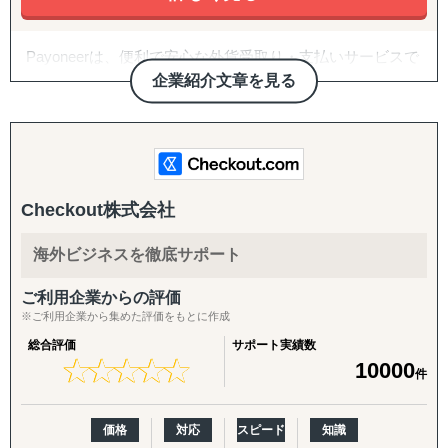
Payoneerは、便利で安心な外貨受取り・支払いサービスで
す。 世界200以上の国と地域で400万以上のビジネスに利
企業紹介文章を見る
用されています。
Payoneerは、海外マーケットプレイス販売やB2B取引な
ど、国際商取引における売上金の外貨受取りアカウントを
オンラインで提供いたします。世界各国の規制に準拠して
Checkout株式会社
いるため、国際間のお金の受取り・支払いを国内取引のよ
うに安心して、簡単かつスピーディに、低コストで行うこ
とができます。
海外ビジネスを徹底サポート
ご利用企業からの評価
※ご利用企業から集めた評価をもとに作成
総合評価
サポート実績数
★
★
★
★
★
★
★
★
★
★
10000
件
価格
対応
スピード
知識