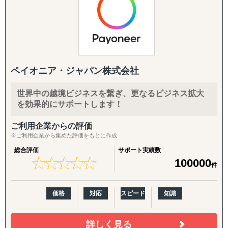
も形になります。分かれ目はその先です。台湾進出は、情
報の量では決まりません。現地で誰が動くかで結果が決ま
ります。
私たちは、日本企業の台湾案件を現地側で数多く動かして
きました。商談の調整、取引先の探索、交渉、制度の確認
ペイオニア・ジャパン株式会社
まで、表に出にくい実務を担ってきた立場です。
世界中の越境ビジネスを繋ぎ、更なるビジネス拡大
いまは台湾在住の代表として、交渉も探索も制度対応も、
を効果的にサポートします！
自分たちで動かします。業種を問わず、進出のことは最初
から最後まで一通り対応できます。
ご利用企業からの評価
※ご利用企業から集めた評価をもとに作成
台湾で結果を出すには、現地で動けるパートナーが要りま
総合評価
サポート実績数
す。
★
★
★
★
★
★
★
★
★
★
100000
件
価格
対応
スピード
知識
詳しく見る