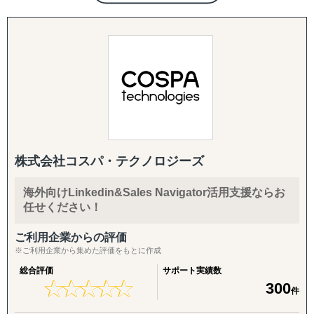
トメーションツール導入支援 etc
↳ 商談創出・交渉サポート
国内外において、プロモーションや観光地誘客戦略、越境
↳ 契約サポート
ECに関するソリューションを提供いたします。
民間企業だけでなく、自治体や省庁との取引実績も多く、
『体制構築チーム』
今までに10以上の国と地域でプロモーションを実施してお
目的：海外現地で活動するために必要な土台をつくる
ります。またターゲット国がどこの国や地域であっても、
↳ 会社設立（登記・銀行口座）
日本人担当者が日本語で対応し、お支払いも日本円で対応
↳ ビザ申請サポート
可能です。
↳ 不動産探索（オフィス・倉庫・店舗・住居）
↳ 店舗開業パッケージ（許認可・内装・採用・集客）
↳ 人材採用支援（現地スタッフ採用）
株式会社コスパ・テクノロジーズ
------------------------------------
海外向けLinkedin&Sales Navigator活用支援ならお
任せください！
ご利用企業からの評価
※ご利用企業から集めた評価をもとに作成
総合評価
サポート実績数
★
★
★
★
★
★
★
★
★
★
300
件