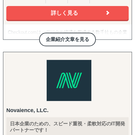
詳しく見る
Checkout.comは、デジタル経済を形成する数千社もの企業
に対して決済処理手段を提供しています。当社のグローバ
企業紹介文章を見る
ルデジタル決済ネットワークは145を超える各国通貨に柔
軟に対応し、年間数十億件の取引を処理する高性能な決済
ソリューションを世界中に提供しています。
柔軟かつ拡張性のあるテクノロジーによって、当社は企業
の決済の承認率改善、処理コストの削減、不正取引の削減
を支援することで、決済を主要な収益源とすることに貢献
しています。ロンドンに本社を置き、東京を含む世界19か
所にオフィスを構えるCheckout.comは、Alibaba、
Docusign、GE Healthcare、Remitly、Sainsbury's、Sony、
Novaience, LLC.
The Financial Times、Uber Eats、Vinted、Wiseなどの著名
なブランドから信頼を得ています。
日本企業のための、スピード重視・柔軟対応のIT開発
パートナーです！