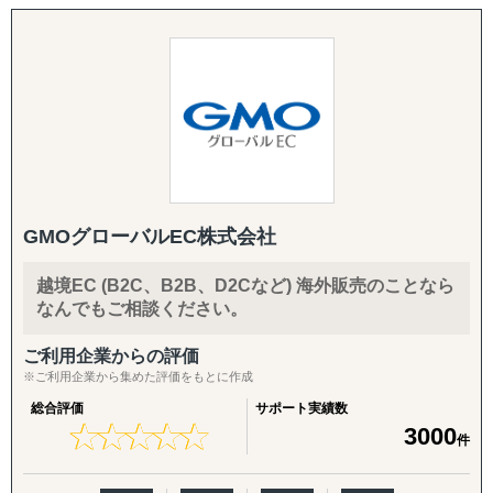
『どの国が最適か？』を見極めるゼロ→イチの意思決定か
ら、
進出後に必ず直面する現地でのマーケティング課題まで主
要各国に常駐するメンバーが、現地起点で一貫してサポー
トします。
これまでの支援歴は20年以上、実績は1,500社を超えまし
た。
※支援主要各国の現地スタッフ300人以上配置。進出後も
継続して支援できる体制を構築しています。
GMOグローバルEC株式会社
------------------------------------
越境EC (B2C、B2B、D2Cなど) 海外販売のことなら
なんでもご相談ください。
■ サポート対象国（グループ別）
↳ ASEAN主要国：タイ・ベトナム・マレーシア・カンボ
ご利用企業からの評価
ジア・インドネシア・フィリピン・ラオス
※ご利用企業から集めた評価をもとに作成
↳ アジア（中華系）：日本・香港・シンガポール・台湾・
総合評価
サポート実績数
韓国
★
★
★
★
★
★
★
★
★
★
3000
件
↳ アジア（中東ほか）：ドバイ・サウジアラビア・イン
ド・バングラデシュ・モンゴル