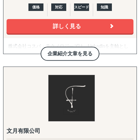
価格
対応
スピード
知識
詳しく見る
株式会社コスパ・テクノロジーズは、LinkedInを主軸とし
た海外顧客開拓を、AIやデジタルツールを活用して支援す
企業紹介文章を見る
る企業です。
特に、LinkedInを活用した海外リード獲得からナーチャリ
ング（関係構築）、商談創出までの設計・運用に強みを持
ち、従来の展示会や人脈に依存した営業手法に代わる、再
現性の高い海外BtoBマーケティング・営業支援を提供して
います。
ターゲット選定、アカウント設計（プロフィール最適
化）、コンテンツ企画、メッセージング戦略に加え、リー
ド獲得後の受け皿となる多言語対応Webサイトの企画・制
文月有限公司
作までを一貫して支援。LinkedIn施策と連動した導線設計