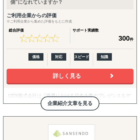
側”になれていますか？
越境ECに関するセミナーも常時Youtubeで閲覧いただけま
↳ 海外営業支援TEAMによる現地営業の即戦力化
す。
ご利用企業からの評価
『LocaResearch（ロカリサーチ）海外進出 市場調査サー
※ご利用企業から集めた評価をもとに作成
ビス』
総合評価
サポート実績数
↳「どの国で売るか」から「誰に売るか」まで、意思決定
★
★
★
★
★
★
★
★
★
★
300
素材を収集する。
件
『セカイキョテン｜海外会社設立サポート』
価格
対応
スピード
知識
↳ 現地法人・オフショア法人の設立、登記、銀行口座開設
までをワンストップで代行
詳しく見る
『ビザスル｜海外ビザ取得サポート』
↳ 就労ビザ・長期滞在ビザなど、進出・移住に必要なビザ
取得を現地連携でサポート
UDX株式会社は「世界における日本企業のプレゼンスをデ
ジタル・DXを通じて高める」をミッションとしている企業
企業紹介文章を見る
------------------------------------
でございます。
◆以下は個別施策として各専門家チームが対応します。
BtoB領域に強みを持ち、中堅・大企業の海外進出をデジタ
ルで支援する会社です。
『市場把握TEAM』
HubSpot、SalesforceなどのCRM・MA・SFAの知見を活か