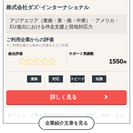
株式会社ダズ･インターナショナル
アジアエリア（東南・東・南・中東）・アメリカ・
EU進出における伴走支援と現地対応力
ご利用企業からの評価
※ご利用企業から集めた評価をもとに作成
総合評価
サポート実績数
★
★
★
★
★
★
★
★
★
★
1550
件
価格
対応
スピード
知識
詳しく見る
私たちは、企業の海外挑戦を「設計 → 実行 → 着地」まで
一気通貫で伴走支援します。
企業紹介文章を見る