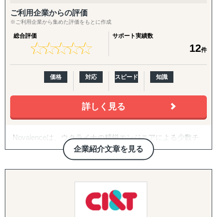
ご利用企業からの評価
※ご利用企業から集めた評価をもとに作成
総合評価
サポート実績数
★
★
★
★
★
★
★
★
★
★
12
件
価格
対応
スピード
知識
詳しく見る
Novaienceは、ウクライナの精鋭エンジニアによる少数チ
ームで、日本企業向けにソフトウェア開発を提供するオフ
企業紹介文章を見る
ショア開発会社です。
要件が未確定な状態からでも柔軟に立ち上がる対応力と、
最短1週間で稼働開始できるスピードを強みに、MVP構
築・業務DX・AI活用など幅広い領域を支援しています。