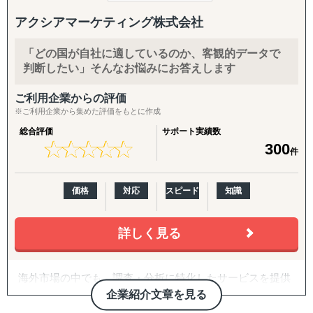
おり、
目的：海外現地を理解し、事業の成功可能性を高める
また、中小機構、銀行、地方自治体、出島 等が主催する
↳ 市場概況・規制調査
アクシアマーケティング株式会社
各種セミナーでの登壇も行っております。
↳ 競合調査
↳ 企業信用調査
「どの国が自社に適しているのか、客観的データで
日本Amazonはもちろん、北米、欧州、インド、オースト
↳ 現地視察の企画・アテンド
判断したい」そんなお悩みにお答えします
ラリア、サウジ、UAE、
トルコ、シンガポールAmazonなどへの進出サポートを行
『集客活動チーム』
ご利用企業からの評価
っており、
目的：海外現地で“売れる”ためのマーケティング活動を確
※ご利用企業から集めた評価をもとに作成
中小企業から大手まで、またAmazonに出品可能なあらゆ
立する
総合評価
サポート実績数
る商品に対応致します。
↳ 多言語サイト制作
★
★
★
★
★
★
★
★
★
★
300
件
↳ EC運用
企業様が海外Amazonへ進出される際にハードルとなる、
↳ SNS運用
Amazon販売アカウントの開設、翻訳、商品画像・動画撮
↳ 広告運用（Google／Meta など）
価格
対応
スピード
知識
影、商品登録、国際配送、
↳ インフルエンサー施策
多言語カスタマーサポート、国際送金サポート、PL保険、
↳ 画像・動画コンテンツ制作
Amazon内広告を含む集客、
詳しく見る
テクニカルサポート、アカウント運用代行、著作権・
『販路構築チーム』
FDA・税務対応・GDPR対応サポート、
目的：海外現地で最適なパートナーとの取引を創出する
海外市場の中でも、調査・分析に特化したサービスを提供
市場調査、コンサルティング、SNSマーケティング、メデ
↳ 商談向け資料制作
しております。
ィアバイイング、現地スタッフの手配
企業紹介文章を見る
↳ 企業リストアップ
等について、弊社パートナーと共に対応させて頂きます。
↳ アポイント取得