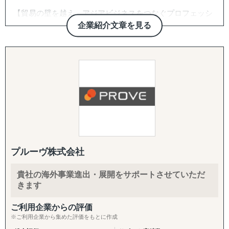
・現地プロモーションやテストマーケティングの実施
成・コンテンツ戦略・価格/写真方針策定からFBAを前提と
【貿易の壁を越え、アジアビジネスをつなぐプロフェッシ
・販路/パートナー候補先獲得から契約までの一貫支援
③アライアンス支援
した物流設計、運用・販促・販売データ分析までを一気通
ョナル】
2. 設立準備および手続き支援
双方に適切なパートナーシップ構築であることをポリシー
貫で対応。Walmart ECや自社EC（Shopify構築・運用）に
企業紹介文章を見る
トレーディネート株式会社は「貿易を通じて人と人をつな
・現地法人の設立や駐在員事務所設立
としています。
も対応します。
げる」という理念のもと、
・法規制・ライセンス取得、各種行政手続き対応
数多くの企業と提携を結んでいる弊社が、貴社の適切なパ
海外展開を目指す企業と海外市場を結ぶ架け橋として2015
3. 人的支援
ートナーをご提案させていただきます。
4. 規制対応（FDA）・国際物流
年に創業しました。
・現地人材の採用および育成支援
海外進出をご検討されている企業さまに多くご依頼を受け
食品・化粧品の米国販売に不可欠なFDA対応を、施設登
台湾・タイを中心としたアジア市場に特化し、
・現地パートナー企業との連携交渉
ているサービスの1つです。
録・成分レビュー・英語ラベル診断/作成・現地エージェン
物流と営業代行を融合させた独自のサービスで、
・文化やビジネスマナーに関するトレーニング
「はじめての国・地域」だからこそ、事業を成功させるに
ト代行・全般コンサルティングまでカバー。あわせて輸出
これまで多くの企業の海外進出を成功に導いてきました。
4. 海外進出戦略・事業計画支援
は、協業することは重要な要素となってきます。
入代行、現地倉庫・物流オペレーションの構築まで、実務
・持続可能なビジネスモデルの構築と実行支援
自信をもって、提携企業様をご提案させていただきますの
を代行・伴走します。
■ グローバルサポートの強み
・物流・サプライチェーンの最適化
で、ぜひ一度ご相談ください。
【圧倒的な台湾ネットワーク】
5. 戦略パートナーとしての伴走
創業以来、台湾に毎月渡航し構築してきた強固なパートナ
■弊社Visalが選ばれる理由
社内に海外事業の専門人材がいない企業さまの「意思決定
プルーヴ株式会社
ーシップにより、
・現地実行力と強固なネットワーク：
の壁打ち相手」として、継続的に併走。米国プランでは
他社では提供できない販路開拓ルートを確保。食品、酒、
インドネシアを含むASEAN主要5カ国（フィリピン、マレ
CEO/COOがプロジェクトマネージャーとして直接関与
貴社の海外事業進出・展開をサポートさせていただ
米、庭木、観賞魚などの特殊分野でも確かな実績を持ち、
ーシア、ベトナム、タイ）に特化した現地密着型のサポー
し、責任を持って成果にコミットします。
きます
あらゆる商材の輸出入をサポートします。
トを実現。
入口から拡大までをつなぐパッケージ
ご利用企業からの評価
【貿易業界の"異端児"としての挑戦】
・成果コミット型のアプローチ：
【海外進出パッケージ（ライト）】
※ご利用企業から集めた評価をもとに作成
常識にとらわれない発想で、通常の貿易会社では対応困難
単なる助言やデスクワークではなく、進出後の事業推進ま
海外展開の「最初の一歩」として、有望国選定・需要調