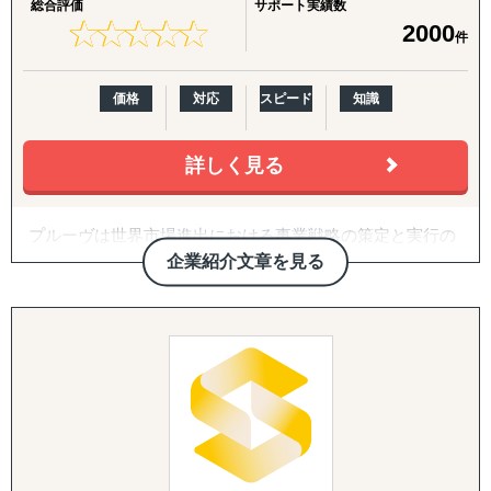
総合評価
サポート実績数
な案件にも果敢に挑戦。
で伴走します。
査・現地規制調査・初期戦略設計・初期営業仮説の整理ま
★
★
★
★
★
★
★
★
★
★
2000
件
生き物・植物の輸出入や、特殊貨物の取扱いなど、
でを短期集中で実施。方向性を明確にし、次の意思決定に
専門性の高いサービスを提供しています。
・柔軟かつ包括的なサービス提供：
つなげます。
企業様ごとに最適化したカスタムメイドの支援を提供しま
価格
対応
スピード
知識
【両方向のビジネス支援】
す。
【海外進出パッケージ（米国）】
日本から海外への展開支援だけでなく、海外企業の日本進
準備・戦略フェーズ（事前整理/分析・FDA対応・B2B/EC
出もサポート。
詳しく見る
■対応エリア
準備）から、実行・検証フェーズ（営業代行・パートナー
輸入→保管→ピッキング→発送までのワンストップ物流体
Visalはインドネシアを中心に、以下の主要国を対象とした
開拓、小売テスト販売、Amazon運用、販売データ分析、
制により
サービスを展開しています：
次期施策立案）まで、初回販売の実現を一気通貫で支援し
プルーヴは世界市場進出における事業戦略の策定と実行の
、EC販売やオムニチャネル展開もスムーズに実現します。
・インドネシア
ます。
サポートを行っている企業です。
・フィリピン
企業紹介文章を見る
「グローバルを身近に」をミッションとし、「現地事情」
■ サービス展開
・マレーシア
【パッケージに追加・継続できる支援メニュー】
に精通したコンサルタントと「現地パートナー」との密な
・ベトナム
導入企業さまのニーズに応じ、以下のオプション・中長期
連携による「現地のリアルな情報」を基にクライアント企
海外（台湾・タイ・シンガポール他）での営業代行
・タイ
施策を柔軟に組み合わせてご提供します。
業様の世界市場への挑戦を成功へと導きます。
グローバル輸出入サポート（コンテナ手配、通関手続き
等）
※その他の新興国・地域についてもご相談いただけます。
英語クリエイティブ：
現地マーケットリサーチ・プロモーション支援
英語HP／LP制作、展示会配布用チラシ（One Pager）、カ
特殊貨物（食品、植物、生物等）の輸出入対応
タログ翻訳
展示会・商談会の出展代行・同行サポート
■お問い合わせください。
EC向け国際物流管理（保管・ピッキング・発送）
ASEAN市場でのビジネス成功を目指す企業の強力なパート
FDA・規制対応の拡張：