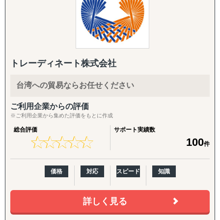
「どういった情報があれば、適切な事業判断が下せるの
らず、現地ネットワークを活用して「実際に売れる状態」
Visalはレポート提出だけではなく現地での実行、アドバイ
か」といった姿勢を徹底しており、適切な情報を漏れなく
をつくるところまで、実行に踏み込んで伴走します。
スではなく共同推進で、企業様の現地事業を成功まで導く
提供することができます。
唯一の存在です。
市場調査では、有識者へのヒアリングなど多くのサービス
1. 海外営業代行（B2B）
を展開しておりますが、貴社にとって適切な調査・分析を
ターゲットリストの作成から、オンライン・現地でのアプ
ご提案させていただきます。
ローチ、商談同席・クロージング、取引仲介スキームによ
トレーディネート株式会社
■サービス概要
「バイアスがかかった状態で判断してしまっていそう」と
る商流構築、継続的な取引先フォローまでを代行します。
株式会社Visalは、ASEAN地域、特にインドネシアを中心
いったお悩みを抱えるご担当者の方は、壁打ちからでも対
「商談化」「販路開拓」という成果に直結する実行支援で
台湾への貿易ならお任せください
としたビジネス展開を目指す企業に対し、現地調査、視
応できますので、まずはご相談ください。
す。
察、販路開拓、法規制対応、そして事業推進に至るまで、
ご利用企業からの評価
現地特化型の実践的なサービスを提供しています。
②競合調査
2. パートナー開拓支援
※ご利用企業から集めた評価をもとに作成
当社が持つ強固な現地ネットワークと日本人プロジェクト
「競合がなぜ成功・失敗したのかわからない」といったご
海外展開の成否を分けるのは「正しいパートナーとの掛け
総合評価
サポート実績数
チームの専門知識を駆使し、机上の検討を超えた「現場実
相談をよくいただきます。
合わせ」です。開拓戦略の策定、ターゲットリストの優先
★
★
★
★
★
★
★
★
★
★
100
件
行力」と「最短最適解」で、クライアント企業を成功へ導
弊社の競合調査では、競合の戦略を徹底的に解剖し、貴社
度付け、アプローチ代行、契約・スキーム構築、そして開
きます。
のマーケティング戦略の支援まで実施します。
拓後の現地事業開発（定例会・プロジェクト管理・ロード
サービス内容としては、業界の第一線を走る方への一次取
マップ策定・交渉代行・ローカライズ支援）までを伴走し
価格
対応
スピード
知識
■主なサービス内容
材などをご提供しております。
ます。
1. 海外販路開拓・マーケティング
また、他社が関わる分野の調査ということもあり、匿名性
・市場調査および競合分析
詳しく見る
や守秘義務も徹底遵守しています。そのため、クライアン
3. 越境EC支援（B2C）
・現地視察のアレンジおよび同行支援
トからも大変好評をいただいております。
米国Amazonを中心に、アカウント開設・商品ページ作