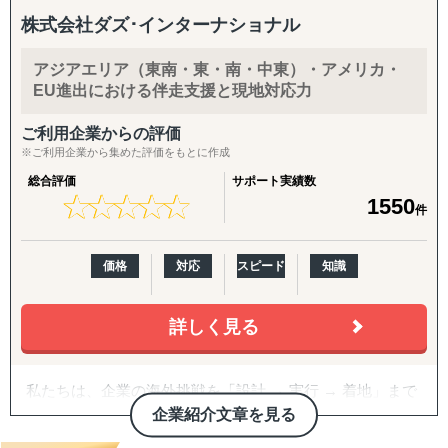
株式会社ダズ･インターナショナル
アジアエリア（東南・東・南・中東）・アメリカ・
EU進出における伴走支援と現地対応力
ご利用企業からの評価
※ご利用企業から集めた評価をもとに作成
総合評価
サポート実績数
★
★
★
★
★
★
★
★
★
★
1550
件
価格
対応
スピード
知識
詳しく見る
私たちは、企業の海外挑戦を「設計 → 実行 → 着地」まで
一気通貫で伴走支援します。
企業紹介文章を見る