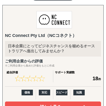
toCとtoBのハイブリッドだからこそ見えるものがありま
バックオフィス・現地体制：
す。自分たちが行った大量なトライ＆エラーで培った独自
法人設立支援、設立後の会社運営（経理・税務等）、現地
の海外販売ノウハウがございます。
人材の採用、カスタマーサポート体制構築、商品パッケー
海外販売からスタートするケースが多いですが、お取組み
ジデザイン
をさせていただきながら、国内への課題へも依頼されるこ
とが多く、現在のお取引先様は、【海外進出の課題】と
NC Connect Pty Ltd（NCコネクト）
【国内の課題】のハイブリット支援が90％を占めておりま
す。
日本企業にとってビジネスチャンスを秘めるオース
トラリアへ進出してみませんか？
一言でいうと弊社は日本を含む、世界中のEC運用回りを全
て丸投げし、背中を預けることができる会社です。
ご利用企業からの評価
※ご利用企業から集めた評価をもとに作成
■海外 / 国内 Amazon支援
総合評価
サポート実績数
海外Amazon構築、アカウント運用、受注管理、広告運
★
★
★
★
★
★
★
★
★
★
18
用、海外向けクリエイティブ、商品ページ制作、翻訳業
件
務、Amazon内ブランドページ制作、顧客対応、海外配
送、国内配送、FBA納品、通関、SEO対策、カスタマーサ
価格
対応
スピード
知識
ポート
■Shopify 越境EC支援