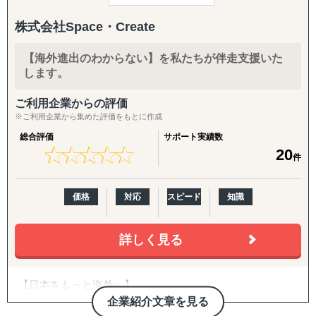
ナーとして、Visalは確かな実行力でサポートします。
商品認証届（SKU追加）、登録工場の追加
「貿易をしたくてもできない」という壁を取り除き、
株式会社Space・Create
中小企業でも海外市場で成功できるよう、専門知識と情熱
輸出・物流：
をもってサポートします。
株式会社Visalと共に、ASEAN市場で新たな未来を切り拓
輸出入代行、最適な物流体制の構築、現地在庫セットアッ
【海外進出のわからない】を私たちが伴走支援いた
特に台湾市場では、日本製品への高い信頼と円安傾向が追
きましょう。
プ、現地ロジスティクス構築
します。
い風となり、
ビジネスチャンスが広がっています。
現地活動：
ご利用企業からの評価
挑戦を迷っている方、まずはお気軽にご相談ください。
展示会出展支援（市場調査・参加・企業面談・ブース出展
※ご利用企業から集めた評価をもとに作成
貴社の製品・サービスの強みを活かした、オーダーメイド
代行）、商談会・ポップアップイベントの企画運用、商談
総合評価
サポート実績数
の海外展開戦略をご提案いたします。
同行
★
★
★
★
★
★
★
★
★
★
20
件
B2B深耕：
新規アプローチ継続、契約締結アドバイス・交渉支援（売
価格
対応
スピード
知識
買・代理店）
詳しく見る
B2C/プロモーション：
Amazon広告運用・コンテンツ強化・商品数拡大、インフ
ルエンサーマーケ、クラウドファンディング、SNS運用代
【日本をもっと海外へ】
行（Instagram・TikTok等）、Google広告・メディアアプロ
弊社は2013年から12年間、最前線で海外販売を行ってきた
企業紹介文章を見る
ーチ
プロフェッショナルチームです。