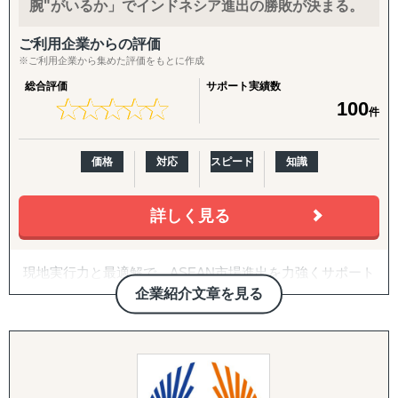
腕"がいるか」でインドネシア進出の勝敗が決まる。
「市場規模や成長性を正確に把握できていない」
してご相談いただけます。
「公開情報が少ないニッチな市場を細かい粒度で分析した
ご利用企業からの評価
い」
【こんなお悩みをお持ちの企業さまへ】
※ご利用企業から集めた評価をもとに作成
「現地の消費者ニーズや嗜好が理解できない」
総合評価
サポート実績数
「競合他社の動向や市場内でのポジショニング戦略が定ま
・海外展開に興味はあるが、「どの国に・何を・どうやっ
★
★
★
★
★
★
★
★
★
★
100
件
らない」
て」売るかの方向性が定まっていない
「法規制、税制、輸入関税などの複雑な規制を把握するの
・現地に売り込む営業リソース・ノウハウが社内にない
が難しい」
・自社に合うパートナー・代理店をどう探せばよいかわか
価格
対応
スピード
知識
「効果的なマーケティング戦略や販売チャネルを見つけ出
らない
せない」
・Amazon USや越境ECに出したいが、出品・運用のノウ
「現地でのビジネスパートナー探しや信頼できるサプライ
ハウがない
詳しく見る
ヤーの選定が困難」
・FDA登録の進め方や、現地物流の組み方に不安がある
「その地域特有の慣習、文化を把握できていない」
・海外事業の戦略を相談できる相手が社内にいない
現地実行力と最適解で、ASEAN市場進出を力強くサポート
など
する。
【サービス概要】
企業紹介文章を見る
株式会社Visal
①市場調査
進出を考えている市場をマクロ的視点、ミクロ的視点から
グロスペリティの特長は、**市場調査・戦略策定から、EC
調査・分析いたします。
構築・B2B営業代行・パートナー開拓・規制対応・物流ま
一般的なコンサルティング会社とは一線を画す、現場共動
潜在ニーズやトレンド、製品・サービスの適合性など、多
で、海外進出に必要な全工程をワンストップで提供する
型の進出支援を提供します。
岐にわたる範囲に対応しております。
「一気通貫の支援体制」**にあります。情報提供にとどま