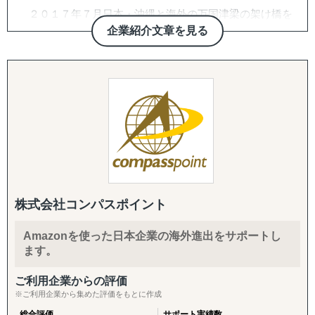
↳ 欧米：アメリカ・イギリス・フランス・ドイツ
２０１７年７月日本・沖縄と海外の万国津梁の架け橋を
※サポート内容により、対応の可否や得意・不得意な分野
目指して、企業の海外展開支援を目的として沖縄・那覇で
企業紹介文章を見る
があります。
設立。アジア・欧州を中心に沖縄県内・沖縄県外企業の海
外進出・国際展開のサポートを実施しています。２０２２
------------------------------------
年７月には観光産業の伸びの著しい石垣市に八重山事務所
を開設しております。
■ 対応施策について
沖縄をハブに、台湾・中国・香港・ベトナム・タイ・マ
レーシア・シンガポール・インドネシア・オーストラリ
◆以下はこれまで当社で実績が多く、特にニーズの高い支
ア・ニュージーランド・イギリス・ドイツ・ブラジル各国
援パッケージです。
にパートナーエージェントを配置し、アメリカ合衆国・イ
ンドは提携先を設けていますので、現地でも情報収集、視
『LocaBrain（ロカブレイン）｜海外進出 現地顧問サービ
察等も直接支援可能、幅広く皆様の海外展開とインバウン
ス』
ド事業をサポートしております。
↳ AIが出した"答えっぽいもの"を、現地のリアルで答え合
株式会社コンパスポイント
わせする。海外進出の現地顧問サービス。
Amazonを使った日本企業の海外進出をサポートし
『INTERForce｜海外進出伴走サポート』
ます。
↳ 海外事業を貴社の海外事業担当者として伴走
ご利用企業からの評価
『LocaForce（ロカフォース）海外販路開拓 現地支援サー
※ご利用企業から集めた評価をもとに作成
ビス』
総合評価
サポート実績数