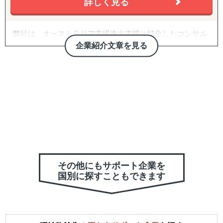
詳しく見る
Shopifyt越境ECサイト構築、海外 / 国内配送、受注管理、
アカウント運用、海外 / 国内広告運用、翻訳業務、SEO対
策、商品保管、カスタマーサポート
弊社は、オーストラリア市場進出支援に特化したコンサル
ティング会社です。
企業紹介文章を見る
■Shopee 越境EC支援
Shopeeサイト構築、サイトデザイン、翻訳業務、バナーデ
日本とオーストラリア間の国境を越えたビジネスイノベー
ザイン、アカウント運用、商品保管、海外配送、広告運
ションを推進し、両国の経済成長と発展に貢献することを
用、カスタマーサポート
ミッションとしています。特に、人々の生活をより豊かに
する日本企業のオーストラリア進出を支えることを目指し
12年間海外販売を自社で行っており、全てを内製化してお
ています。
りますので、一気通貫で伴走サポートが可能でございま
す。
シドニーを拠点とする弊社では、現地ならではの市場調
査、各種戦略立案、顧客やパートナー探し、現地運営支
弊社ではtoCも行っておりますため、リソースが限られて
援、マーケティング、EC・デジタル運用支援等を行ってお
おりますので、【浅く大量の支援】より、【深く広く1社
ります。
その他にもサポート企業を
ごと】になります。本当に海外販売や、ECのパートナーを
国別に探すこともできます
探されていて、お困りの企業様を伴走支援したいと考えて
日本とオーストラリアの市場や文化の違いに精通した弊社
おります。
のコンサルタントが、現地に根付いた専門知識とネットワ
ークを活用し、貴社にとって最適なオーストラリア進出を
人口減少や、高齢化が進む日本。先行きが不透明な時代
中長期的に支援いたします。