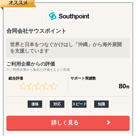
『どの国が最適か？』を見極めるゼロ→イチの意思決定か
ら、
進出後に必ず直面する現地でのマーケティング課題まで主
要各国に常駐するメンバーが、現地起点で一貫してサポー
トします。
合同会社サウスポイント
これまでの支援歴は20年以上、実績は1,500社を超えまし
世界と日本をつなぐかけはし「沖縄」から海外展開
た。
を支援しています
※支援主要各国の現地スタッフ300人以上配置。進出後も
継続して支援できる体制を構築しています。
ご利用企業からの評価
※ご利用企業から集めた評価をもとに作成
------------------------------------
総合評価
サポート実績数
★
★
★
★
★
★
★
★
★
★
80
件
■ サポート対象国（グループ別）
↳ ASEAN主要国：タイ・ベトナム・マレーシア・カンボ
ジア・インドネシア・フィリピン・ラオス
価格
対応
スピード
知識
↳ アジア（中華系）：日本・香港・シンガポール・台湾・
韓国
詳しく見る
↳ アジア（中東ほか）：ドバイ・サウジアラビア・イン
ド・バングラデシュ・モンゴル