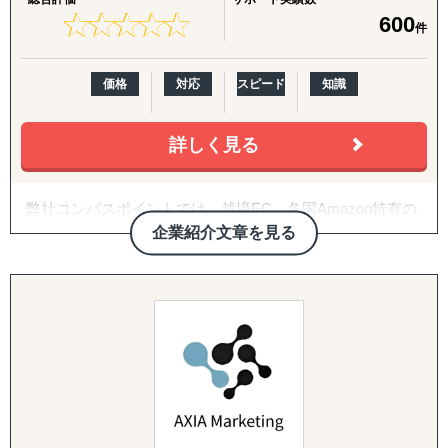
↳ 海外営業支援TEAMによる現地営業の即戦力化
★
★
★
★
★
★
★
★
★
★
600
件
『LocaResearch（ロカリサーチ）海外進出 市場調査サー
ビス』
価格
対応
スピード
知識
↳「どの国で売るか」から「誰に売るか」まで、意思決定
素材を収集する。
詳しく見る
『セカイキョテン｜海外会社設立サポート』
↳ 現地法人・オフショア法人の設立、登記、銀行口座開設
弊社コンパスポイントでは、越境EC、各国Amazon特有の
までをワンストップで代行
ノウハウに加え、
企業紹介文章を見る
貿易に関する知識と数多くの企業様への支援実績に基づい
『ビザスル｜海外ビザ取得サポート』
て
↳ 就労ビザ・長期滞在ビザなど、進出・移住に必要なビザ
Amazonを中心とした国内外EC全般のサポートとコンサル
取得を現地連携でサポート
ティングを提供させて頂いております。
------------------------------------
また、中小機構開のEC・IT活用支援パートナー、及び販路
開拓支援アドバイザー、
◆以下は個別施策として各専門家チームが対応します。
JICAマッチング相談窓口コンサルタント、
複数の銀行の専門家として企業様のご支援をさせて頂いて
『市場把握TEAM』