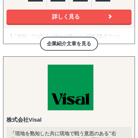
「海外進出がはじめてだから落とし穴が多そうで困ってい
る」
などいったお悩みを抱えています。こういったお悩みの企
詳しく見る
業のご担当者は、ぜひ一度、アクシアマーケティングにご
連絡ください。
【「特別」ではなく「当たり前」に。日米2拠点でつな
東南アジアや中国、韓国、インドをはじめ、北米や欧州と
ぐ、伴走型の海外進出支援】
企業紹介文章を見る
いった幅広い国・地域での調査実績があり、調査・分析に
特化している弊社が、貴社の海外事業の成功に向けて、伴
株式会社グロスペリティは、**「海外進出の成功を"特
走支援させていただきます。
別"ではなく"当たり前"にする」**ことをミッションに掲
げ、日本企業の海外展開を構想段階から実行・継続フェー
【主要サービスメニュー】
ズまで一気通貫で支援する海外ビジネス支援会社です。福
市場調査
岡本社・東京オフィスに加え、米国ロサンゼルスに現地法
競合分析
人、オレゴンとLAに物流・在庫拠点を有し、日本側の戦略
アライアンス支援
立案と米国現地での実行を、同じチームでシームレスにつ
なぐ体制を強みとしています。
【よくご相談いただく内容】
年間約50社、累計100社以上の日本企業の海外進出をご支
「どの国・地域に参入すべきかわからない」
援。食品・日用品・キッチン用品・伝統工芸品・スポーツ
株式会社Visal
「進出に踏み切れる客観的データがない」
用品・機械部品・化粧品など、対応業界は10以上にわたり
「海外進出がはじめてだから落とし穴が多そうで困ってい
ます。「英語ができない」「輸出経験がない」中小企業の
「現地を熟知した共に現地で戦う意思のある"右
る」
最初の一歩から、本格的な売上拡大までを、日本語で安心