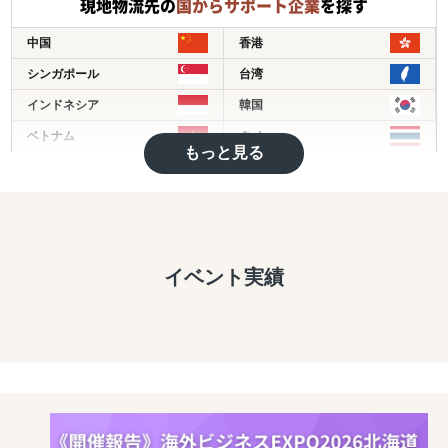
現地物流先の
国からサポート企業
を探す
に、私たちが紆余曲折しながら培った海外販売の実践ノウ
ハウを日本企業に。【海外販売を当たり前】に行える日本
まずは、お気軽にご相談ください！
中国
香港
を創るお手伝いが出来ましたら幸いです。
シンガポール
台湾
弊社は代表を含め、多くの社員は、従業員数700名抱える
インドネシア
韓国
日本の大手アパレルの現場に10年いました。バイヤー、店
ベトナム
タイ
長、スーパーバイザー、マネジメント、売り場変え、売れ
もっと見る
筋作り、仮説検証、仕組み作りなど、EC販売も、現場での
フィリピン
マレーシア
経験が大きく役立ちます。
インド
ミャンマー
【現場での販売経験10年】×【EC経験12年】×【海外販売
バングラディッシュ
カンボジア
経験12年】という特殊な掛け算で、御社の海外販路拡大へ
モンゴル
その他アジア
向けたトータルサポートをいたします。
イベント実績
イギリス
ドイツ
トルコ
ヨーロッパ
中東
アメリカ
ブラジル
中南米
オセアニア
アフリカ
ロシア
その他英語圏