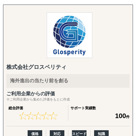
たとえば、市場の調査・分析に関しては、外部環境の影響
↳ 商談創出・交渉サポート
を推測するPEST分析や、ビジネスモデルの仮説検証など
また、国内Amazonの場合、並行して楽天、ヤフー、自社
↳ 契約サポート
を「正確かつ包括的」に実施しております。なぜその情報
サイト、SNS、メディアサイト、広告なども含めたデジタ
が必要なのか、クライアントのご相談背景まですり合わせ
ルマーケティングのトータルサポートも実施しておりま
『体制構築チーム』
をすることを徹底していることが強みとなっています。
す。
目的：海外現地で活動するために必要な土台をつくる
↳ 会社設立（登記・銀行口座）
競合の調査・分析については、対象企業の強みや弱みを把
↳ ビザ申請サポート
握するためのSWOT分析、マーケットシェアや競合企業の
↳ 不動産探索（オフィス・倉庫・店舗・住居）
分析などを行い、「その企業がなぜ成功・失敗したのか」
↳ 店舗開業パッケージ（許認可・内装・採用・集客）
を徹底的に掘り下げます。
↳ 人材採用支援（現地スタッフ採用）
株式会社グロスペリティ
また、得られたデータや分析から、具体的な戦略と実行可
------------------------------------
海外進出の当たり前を創る
能な施策提案まで行っております。貴社の「適切な経営判
断」のために、合理的かつ包括的な支援を心がけていま
ご利用企業からの評価
す。
※ご利用企業から集めた評価をもとに作成
総合評価
サポート実績数
ありがたいことに、これまでたくさんの企業様を支援させ
★
★
★
★
★
★
★
★
★
★
100
件
ていただきましたが、相談いただくほどんどの企業様が、
「どの国・地域に参入すべきかわからない」
「進出に踏み切れる客観的データがない」
価格
対応
スピード
知識