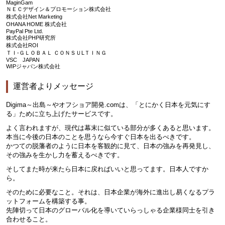
MaginGam
ＮＥＣデザイン＆プロモーション株式会社
株式会社Net Marketing
OHANA HOME 株式会社
PayPal Pte Ltd.
株式会社PHP研究所
株式会社ROI
ＴＩ-ＧＬＯＢＡＬ ＣＯＮＳＵLＴＩＮＧ
VSC JAPAN
WIPジャパン株式会社
運営者よりメッセージ
Digima～出島～やオフショア開発.comは、「とにかく日本を元気にす
る」ために立ち上げたサービスです。
よく言われますが、現代は幕末に似ている部分が多くあると思います。
本当に今後の日本のことを思うなら今すぐ日本を出るべきです。
かつての脱藩者のように日本を客観的に見て、日本の強みを再発見し、
その強みを生かし力を蓄えるべきです。
そしてまた時が来たら日本に戻ればいいと思ってます。日本人ですか
ら。
そのために必要なこと。それは、日本企業が海外に進出し易くなるプラ
ットフォームを構築する事。
先陣切って日本のグローバル化を導いていらっしゃる企業様同士を引き
合わせること。