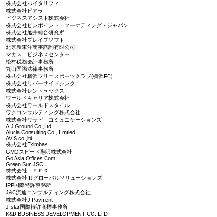
株式会社バイタリフィ
株式会社ピアラ
ビジネスアシスト株式会社
株式会社ピンポイント・マーケティング・ジャパン
株式会社船井総合研究所
株式会社ブレイブソフト
北京新東洋商事諮詢有限公司
マカス ビジネスセンター
松村税務会計事務所
丸山国際法律事務所
株式会社横浜フリエスポーツクラブ(横浜FC)
株式会社リバーサイドシンク
株式会社レントラックス
ワールドキャリア株式会社
株式会社ワールドスタイル
ワクコンサルティング株式会社
株式会社ワサビ・コミュニケーションズ
A.J Ground Co.,Ltd.
Alucia Consulting Co., Limtied
AVIS.co.,ltd.
株式会社Eximbay
GMOスピード翻訳株式会社
Go Asia Offices.Com
Green Sun JSC
株式会社ＩＦＦＣ
株式会社IIJグローバルソリューションズ
IPP国際特許事務所
J&C流通コンサルティング株式会社
株式会社J-Payment
J-star国際特許商標事務所
K&D BUSINESS DEVELOPMENT CO.,LTD.