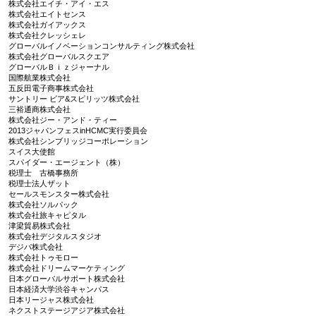
株式会社エイチ・アイ・エス
株式会社エイトセンス
株式会社ガイアックス
株式会社クレッシェレ
グローバルイノベーションコンサルティング株式会社
株式会社グローバルスクエア
グローバルＢｉｚジャーナル
国際航業株式会社
五反田電子商事株式会社
サントリー ビア&スピリッツ株式会社
三裕通商株式会社
株式会社ジー・アンド・ティー
2013ジャパンフェスinHCMC実行委員会
株式会社シンブリッジコーポレーション
スイス大使館
スパイダー・エージェント（株）
税理士 古橋事務所
税理士法人ザット
セールスモンスター株式会社
株式会社ソルパック
株式会社旅キャピタル
津梁貿易株式会社
株式会社デジタルスタジオ
デジパ株式会社
株式会社トゥモロー
株式会社ドリームマーケティング
日本グローバルサポート株式会社
日本経済大学渋谷キャンパス
日本リージャス株式会社
ネクストステージアジア株式会社