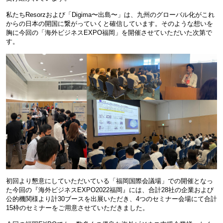
私たちResorzおよび「Digima〜出島〜」は、九州のグローバル化がこれ
からの日本の開国に繋がっていくと確信しています。そのような想いを
胸に今回の「海外ビジネスEXPO福岡」を開催させていただいた次第で
す。
初回より懇意にしていただいている「福岡国際会議場」での開催となっ
た今回の『海外ビジネスEXPO2022福岡』には、合計28社の企業および
公的機関様より計30ブースを出展いただき、4つのセミナー会場にて合計
15枠のセミナーをご用意させていただきました。