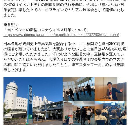
の催物（イベント等）の開催制限の見解を基に、会場より提示された対
策規定に準じた上での、オフラインでのリアル展示会として開催いたし
ました。
※参照：
「当イベントの新型コロナウィルス対策について」
https://www.digima-japan.com/expo/fukuoka2022/2022/03/09/corona/
日本各地が観測史上最高気温を記録する中、ここ福岡でも連日35℃前後
の猛暑が続いていましたが、大変ありがたいことに当日は483名ものお客
様にご来場いただきました。汗ばむような酷暑の中、直接足を運んでい
ただいたことはもちろん、会場入り口での検温および会場内でのマスク
の着用にご協力いただけましたことも、運営スタッフ一同、心より感謝
申し上げます。