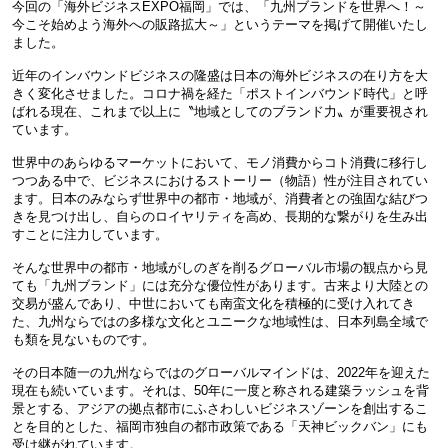
今回の「海外ビジネスEXPO福岡」では、「九州ブランドを世界へ！～
今こそ始めよう海外への販路拡大～」というテーマを掲げて開催いたし
ました。
近年のインバウンドビジネスの隆盛は日本の海外ビジネスの在り方を大
きく変化させました。コロナ禍を経た「ポストインバウンド時代」と呼
ばれる現在、これまで以上に〝地域としてのブランド力〟が重要視され
ています。
世界中のあらゆるマーケットにおいて、モノ消費からコト消費に移行し
つつある中で、ビジネスにおけるストーリー（物語）性が注目されてい
ます。日本のみならず世界中の都市・地域が、消費者との強固な結びつ
きを見つけ出し、自らのロイヤリティを高め、長期的な繋がりを生み出
すことに注力しています。
そんな世界中の都市・地域がしのぎを削るグローバル市場の観点から見
ても「九州ブランド」には充分な優位性があります。古来より大陸との
交易が盛んであり、中世においても南蛮文化を積極的に受け入れてき
た、九州ならではの多様な文化とユニークな地域性は、日本列島全域で
も類を見ないものです。
その日本随一の九州ならではのグローバルマインドは、2022年を迎えた
現在も続いています。それは、50年に一度と称される建築ラッシュを背
景とする、アジアの拠点都市にふさわしいビジネスゾーンを創出するこ
とを目的とした、福岡市独自の都市政策である「天神ビックバン」にも
受け継がれています。