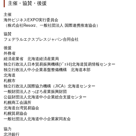
主催・協賛・後援
主催
海外ビジネスEXPO実行委員会
（株式会社Resorz、一般社団法人 国際連携推進協会）
協賛
フェデラルエクスプレスジャパン合同会社
後援
外務省
経済産業省 北海道経済産業局
独立行政法人日本貿易振興機構(ｼﾞｪﾄﾛ)北海道貿易情報センター
独立行政法人中小企業基盤整備機構 北海道本部
北海道
札幌市
独立行政法人国際協力機構（JICA）北海道センター
一般財団法人さっぽろ産業振興財団
公益財団法人北海道中小企業総合支援センター
札幌商工会議所
北海道台湾貿易協会
札幌貿易協会
一般社団法人北海道中小企業家同友会
協力
北洋銀行