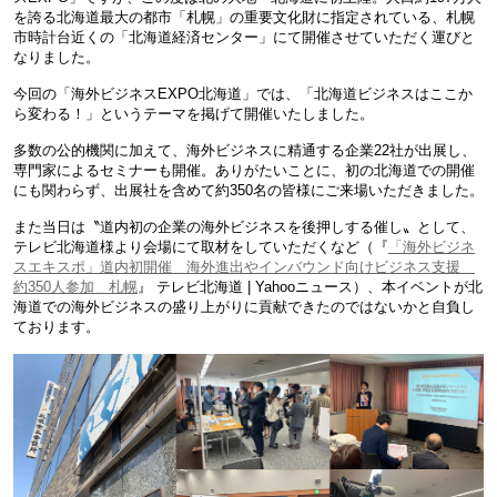
を誇る北海道最大の都市「札幌」の重要文化財に指定されている、札幌
市時計台近くの「北海道経済センター」にて開催させていただく運びと
なりました。
今回の「海外ビジネスEXPO北海道」では、「北海道ビジネスはここか
ら変わる！」というテーマを掲げて開催いたしました。
多数の公的機関に加えて、海外ビジネスに精通する企業22社が出展し、
専門家によるセミナーも開催。ありがたいことに、初の北海道での開催
にも関わらず、出展社を含めて約350名の皆様にご来場いただきました。
また当日は〝道内初の企業の海外ビジネスを後押しする催し〟として、
テレビ北海道様より会場にて取材をしていただくなど（『
「海外ビジネ
スエキスポ」道内初開催 海外進出やインバウンド向けビジネス支援
約350人参加 札幌
』 テレビ北海道 | Yahooニュース）、本イベントが北
海道での海外ビジネスの盛り上がりに貢献できたのではないかと自負し
ております。