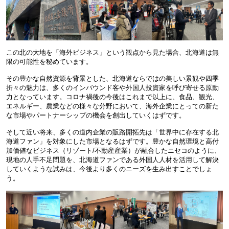
この北の大地を「海外ビジネス」という観点から見た場合、北海道は無
限の可能性を秘めています。
その豊かな自然資源を背景とした、北海道ならではの美しい景観や四季
折々の魅力は、多くのインバウンド客や外国人投資家を呼び寄せる原動
力となっています。コロナ禍後の今後はこれまで以上に、食品、観光、
エネルギー、農業などの様々な分野において、海外企業にとっての新た
な市場やパートナーシップの機会を創出していくはずです。
そして近い将来、多くの道内企業の販路開拓先は「世界中に存在する北
海道ファン」を対象にした市場となるはずです。豊かな自然環境と高付
加価値なビジネス（リゾート/不動産産業）が融合したニセコのように、
現地の人手不足問題を、北海道ファンである外国人人材を活用して解決
していくような試みは、今後より多くのニーズを生み出すことでしょ
う。