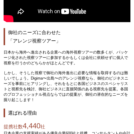
御社のニーズに合わせた
「アレンジ視察ツアー」
日本から海外へ進出される企業への海外視察ツアーの数多くが、パッケ
ージ化された視察ツアーに参加するかもしくは会社に依頼せずに個人で
視察を行うかのどちらかがほとんどです。
しかし、そうした視察で御社の海外進出に必要な情報を取得するのは難
しいでしょう。Digima〜出島〜のアレンジ視察なら、御社のビジネスニ
ーズを事前にヒアリングし、それをもとに各国ビジネスのスペシャリス
トと視察先を検討、御社ビジネスに直接関係のある視察先を提案。各国
のプロフェッショナル視点ならではの提案が、御社の潜在的なニーズを
掘り起こします！
選ばれる理由
4,440
提携社数
社
日本企業の支援実績がある優良企業600社と提携。コンサルタントや会計