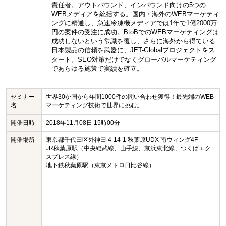
責任者。アウトバウンド、インバウンド向けの5つの
WEBメディアを統括する。国内・海外のWEBマーケティ
ングに精通し、急速冷凍機メディアでは1年で1億2000万
円の案件の受注に成功。BtoBでのWEBマーケティングは
成功しないという常識を覆し、さらに海外から得ている
日本製品の信頼を武器に、JET-Globalプロジェクトをス
タート。SEO対策だけでなくグローバルマーケティング
であらゆる施策で実績を確立。
セミナー
世界30か国から年間1000件の問い合わせ獲得！最先端のWEB
名
マーケティング技術で世界に挑む。
開催日時
2018年11月08日 15時00分
開催場所
東京都千代田区外神田 4-14-1 秋葉原UDX 南ウィング4F
JR秋葉原駅（中央総武線、山手線、京浜東北線、つくばエク
スプレス線）
地下鉄秋葉原駅（東京メトロ日比谷線）