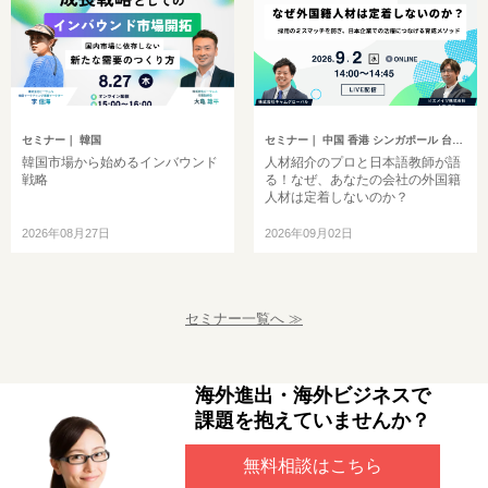
セミナー
｜ 韓国
セミナー
｜ 中国 香港 シンガポール 台湾 インドネシア 韓国 ベトナム タイ フィリピン マレーシア インド ミャンマー バングラデシュ カンボジア モンゴル その他アジア イギリス ドイツ トルコ ヨーロッパ 中東 アメリカ ブラジル 中南米 オセアニア アフリカ ロシア その他英語圏
韓国市場から始めるインバウンド
人材紹介のプロと日本語教師が語
戦略
る！なぜ、あなたの会社の外国籍
人材は定着しないのか？
2026年08月27日
2026年09月02日
セミナー一覧へ ≫
海外進出・海外ビジネスで
課題を抱えていませんか？
無料相談はこちら