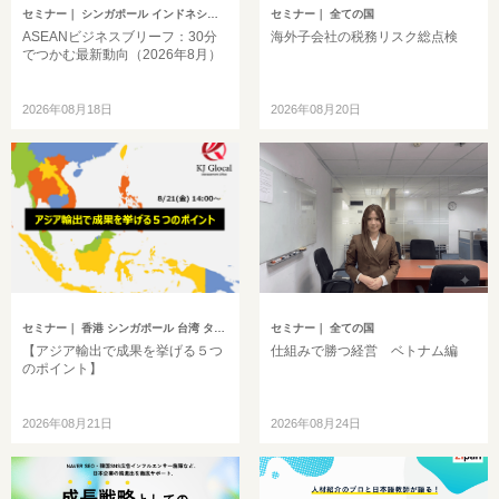
セミナー
｜ シンガポール インドネシア ベトナム タイ フィリピン マレーシア ミャンマー カンボジア その他アジア
セミナー
｜ 全ての国
ASEANビジネスブリーフ：30分
海外子会社の税務リスク総点検
でつかむ最新動向（2026年8月）
2026年08月18日
2026年08月20日
セミナー
｜ 香港 シンガポール 台湾 タイ マレーシア
セミナー
｜ 全ての国
【アジア輸出で成果を挙げる５つ
仕組みで勝つ経営 ベトナム編
のポイント】
2026年08月21日
2026年08月24日