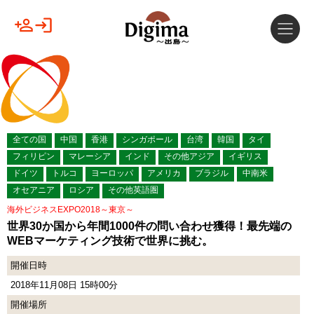
全ての国
中国
香港
シンガポール
台湾
韓国
タイ
フィリピン
マレーシア
インド
その他アジア
イギリス
ドイツ
トルコ
ヨーロッパ
アメリカ
ブラジル
中南米
オセアニア
ロシア
その他英語圏
海外ビジネスEXPO2018～東京～
世界30か国から年間1000件の問い合わせ獲得！最先端の
WEBマーケティング技術で世界に挑む。
開催日時
2018年11月08日 15時00分
開催場所