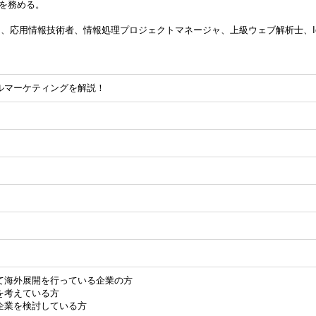
者を務める。
。
）、応用情報技術者、情報処理プロジェクトマネージャ、上級ウェブ解析士、I
ルマーケティングを解説！
て海外展開を行っている企業の方
を考えている方
企業を検討している方