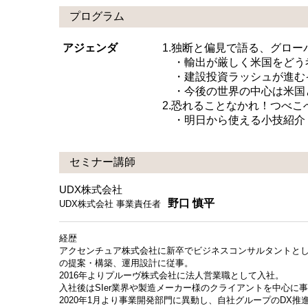
プログラム
アジェンダ
1.独断と偏見で語る、グロ
・輸出が厳しく米国をどう
・建設投資ラッシュが進む
・今後の世界の中心は米国
2.恐れることなかれ！つべ
・明日から使える小技紹介
セミナー講師
UDX株式会社
野口 慎平
UDX株式会社 事業責任者
経歴
アクセンチュア株式会社に新卒でビジネスコンサルタントとし
の提案・構築、運用設計に従事。
2016年よりプルーヴ株式会社に法人営業職として入社。
入社後はSIer業界や製造メーカー様のクライアントを中心に
2020年1月より事業開発部門に異動し、自社グループのDX推