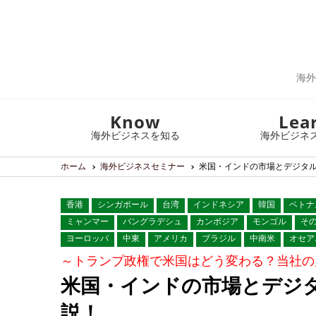
海外
Know
Lea
海外ビジネスを知る
海外ビジネ
ホーム
海外ビジネスセミナー
米国・インドの市場とデジタ
香港
シンガポール
台湾
インドネシア
韓国
ベトナ
ミャンマー
バングラデシュ
カンボジア
モンゴル
そ
ヨーロッパ
中東
アメリカ
ブラジル
中南米
オセア
～トランプ政権で米国はどう変わる？当社の
米国・インドの市場とデジ
説！