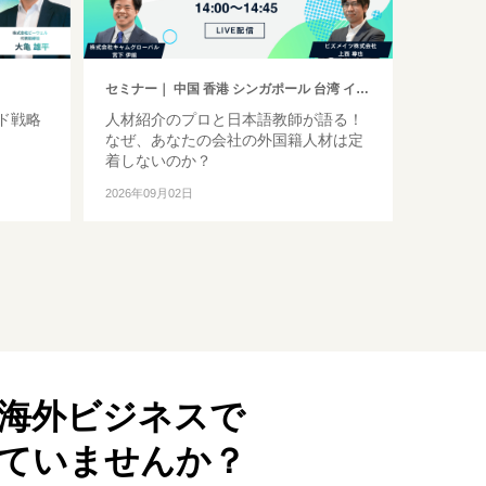
セミナー
｜ 中国 香港 シンガポール 台湾 インドネシア 韓国 ベトナム タイ フィリピン マレーシア インド ミャンマー バングラデシュ カンボジア モンゴル その他アジア イギリス ドイツ トルコ ヨーロッパ 中東 アメリカ ブラジル 中南米 オセアニア アフリカ ロシア その他英語圏
ド戦略
人材紹介のプロと日本語教師が語る！
なぜ、あなたの会社の外国籍人材は定
着しないのか？
2026年09月02日
海外ビジネスで
ていませんか？