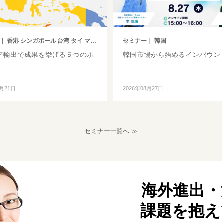
｜ 香港 シンガポール 台湾 タイ マレーシア
セミナー
｜ 韓国
ア輸出で成果を挙げる５つのポ
韓国市場から始めるインバウン
】
8月21日
2026年08月27日
セミナー一覧へ ≫
海外進出・
課題を抱え