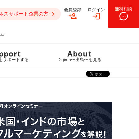
無料相談
会員登録
ログイン
ネスサポート企業の方
ム」
pport
About
をサポートする
Digima〜出島〜を見る