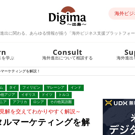
海外ビジ
進出に関わる、あらゆる情報が揃う「海外ビジネス支援プラットフォー
rn
Consult
Su
スを学ぶ
海外進出について相談する
海外進出
ルマーケティングを解説！
ム
タイ
フィリピン
マレーシア
インド
の他アジア
イギリス
ドイツ
トルコ
ニア
アフリカ
ロシア
その他英語圏
見解を交えてわかりやすく解説～
タルマーケティングを解