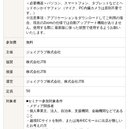
＜必要機器＞パソコン、スマートフォン、タブレットなどとヘ
ッドホンかイヤフォン （マイク、PC内臓カメラは原則不要で
す。）
※注意事項：アプリケーションをダウンロードしてご利用の場
合、現在のZoomの仕様では自動アップデート機能がありませ
ん。使用する際に 最新版に保った状態で使用するようお願い
いたします。
参加費
無料
主催
ジェイグラブ株式会社
協賛
株式会社JTB
後援
株式会社JTB
運営
ジェイグラブ株式会社、株式会社JTB
50
定員
対象者
■セミナー参加対象条件
・メディア関係者
・個人事業主、法人、自治体、支援機関、金融機関などである
こと
・越境ECサイトを制作、または海外ECモールに出店が難しい
とお考えの方