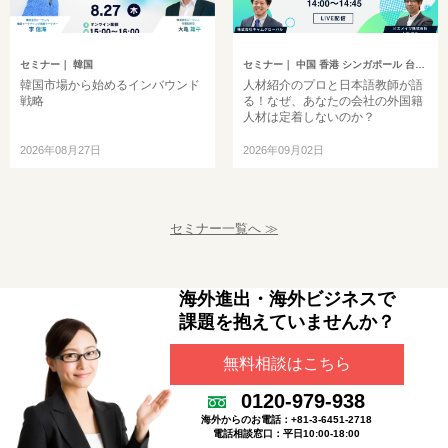
セミナー
｜ 韓国
セミナー
｜ 中国 香港 シンガポール 台湾 インドネシア 韓国 ベトナム タイ フィリピン マレーシア インド ミャンマー バングラデシュ カンボジア モンゴル その他アジア イギリス ドイツ トルコ ヨーロッパ 中東 アメリカ ブラジル 中南米 オセアニア アフリカ ロシア その他英語圏
韓国市場から始めるインバウンド
人材紹介のプロと日本語教師が語
戦略
る！なぜ、あなたの会社の外国籍
人材は定着しないのか？
2026年08月27日
2026年09月02日
セミナー一覧へ ≫
海外進出・海外ビジネスで
課題を抱えていませんか？
無料相談はこちら
0120-979-938
海外からのお電話：+81-3-6451-2718
電話相談窓口：平日10:00-18:00