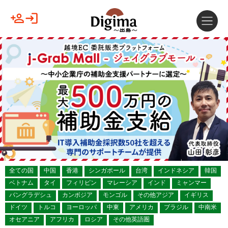
全ての国
中国
香港
シンガポール
台湾
インドネシア
韓国
ベトナム
タイ
フィリピン
マレーシア
インド
ミャンマー
バングラデシュ
カンボジア
モンゴル
その他アジア
イギリス
ドイツ
トルコ
ヨーロッパ
中東
アメリカ
ブラジル
中南米
オセアニア
アフリカ
ロシア
その他英語圏