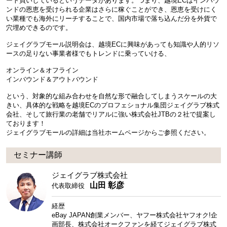
ート買いしているというデータがあります。つまり、越境ECはインバウ
ンドの恩恵を受けられる企業はさらに稼ぐことができ、恩恵を受けにく
い業種でも海外にリーチすることで、国内市場で落ち込んだ分を外貨で
穴埋めできるのです。
ジェイグラブモール説明会は、越境ECに興味があっても知識や人的リソ
ースの足りない事業者様でもトレンドに乗っていける、
オンライン＆オフライン
インバウンド＆アウトバウンド
という、対象的な組み合わせを自然な形で融合してしまうスケールの大
きい、具体的な戦略を越境ECのプロフェショナル集団ジェイグラブ株式
会社、そして旅行業の老舗でリアルに強い株式会社JTBの２社で提案し
ております！
ジェイグラブモールの詳細は当社ホームページからご参照ください。
セミナー講師
ジェイグラブ株式会社
山田 彰彦
代表取締役
経歴
eBay JAPAN創業メンバー、ヤフー株式会社ヤフオク!企
画部長、株式会社オークファンを経てジェイグラブ株式