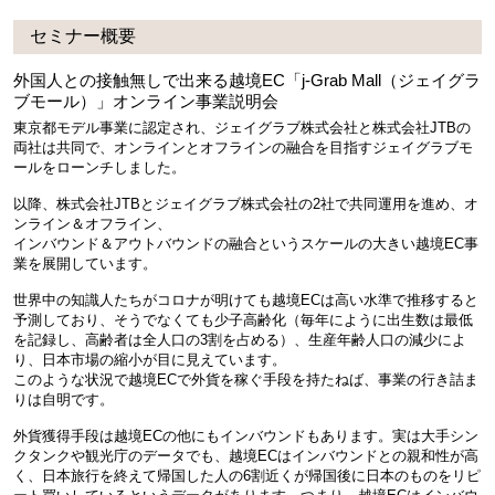
セミナー概要
外国人との接触無しで出来る越境EC「j-Grab Mall（ジェイグラ
ブモール）」オンライン事業説明会
東京都モデル事業に認定され、ジェイグラブ株式会社と株式会社JTBの
両社は共同で、オンラインとオフラインの融合を目指すジェイグラブモ
ールをローンチしました。
以降、株式会社JTBとジェイグラブ株式会社の2社で共同運用を進め、オ
ンライン＆オフライン、
インバウンド＆アウトバウンドの融合というスケールの大きい越境EC事
業を展開しています。
世界中の知識人たちがコロナが明けても越境ECは高い水準で推移すると
予測しており、そうでなくても少子高齢化（毎年にように出生数は最低
を記録し、高齢者は全人口の3割を占める）、生産年齢人口の減少によ
り、日本市場の縮小が目に見えています。
このような状況で越境ECで外貨を稼ぐ手段を持たねば、事業の行き詰ま
りは自明です。
外貨獲得手段は越境ECの他にもインバウンドもあります。実は大手シン
クタンクや観光庁のデータでも、越境ECはインバウンドとの親和性が高
く、日本旅行を終えて帰国した人の6割近くが帰国後に日本のものをリピ