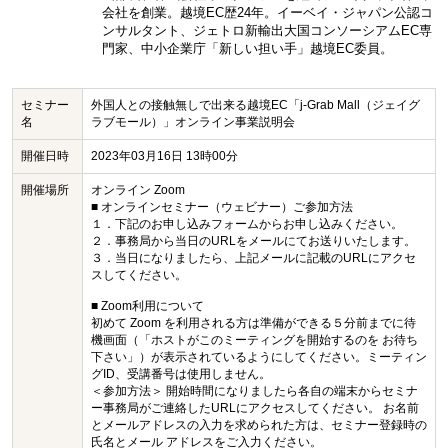
会社を創業。越境EC歴24年。イーベイ・ジャパン公認コ
ンサルタント、ジェトロ新輸出大国コンソーシアムEC専
門家、中小企業庁「新しい担い手」越境EC委員。
セミナー
外国人との接触無しで出来る越境EC「j-Grab Mall（ジェイグ
名
ラブモール）」オンライン事業説明会
開催日時
2023年03月16日 13時00分
開催場所
オンライン Zoom
■ オンラインセミナー（ウェビナー）ご参加方法
１．下記のお申し込みフォームからお申し込みください。
２．事務局から当日のURLをメールにてお送りいたします。
３．当日になりましたら、上記メールに記載のURLにアクセ
スしてください。
■ Zoom利用について
初めて Zoom を利用される方は準備ができる５分前までに待
機画面（「ホストがこのミーティングを開始するのを お待ち
下さい」）が表示されているようにしてください。ミーティン
グID、受講番号は使用しません。
＜参加方法＞ 開始時間になりましたら各自の端末からセミナ
ー事務局がご連絡したURLにアクセスしてください。 お名前
とメールアドレスの入力を求められた方は、セミナー登録時の
氏名とメール アドレスをご入力ください。