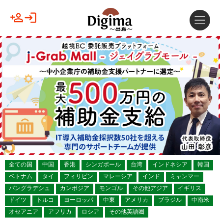
全ての国
中国
香港
シンガポール
台湾
インドネシア
韓国
ベトナム
タイ
フィリピン
マレーシア
インド
ミャンマー
バングラデシュ
カンボジア
モンゴル
その他アジア
イギリス
ドイツ
トルコ
ヨーロッパ
中東
アメリカ
ブラジル
中南米
オセアニア
アフリカ
ロシア
その他英語圏