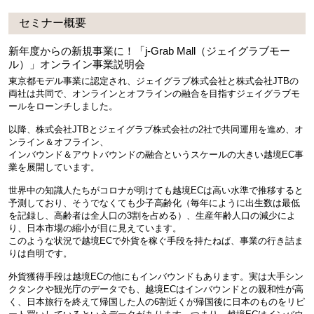
セミナー概要
新年度からの新規事業に！「j-Grab Mall（ジェイグラブモー
ル）」オンライン事業説明会
東京都モデル事業に認定され、ジェイグラブ株式会社と株式会社JTBの
両社は共同で、オンラインとオフラインの融合を目指すジェイグラブモ
ールをローンチしました。
以降、株式会社JTBとジェイグラブ株式会社の2社で共同運用を進め、オ
ンライン＆オフライン、
インバウンド＆アウトバウンドの融合というスケールの大きい越境EC事
業を展開しています。
世界中の知識人たちがコロナが明けても越境ECは高い水準で推移すると
予測しており、そうでなくても少子高齢化（毎年にように出生数は最低
を記録し、高齢者は全人口の3割を占める）、生産年齢人口の減少によ
り、日本市場の縮小が目に見えています。
このような状況で越境ECで外貨を稼ぐ手段を持たねば、事業の行き詰ま
りは自明です。
外貨獲得手段は越境ECの他にもインバウンドもあります。実は大手シン
クタンクや観光庁のデータでも、越境ECはインバウンドとの親和性が高
く、日本旅行を終えて帰国した人の6割近くが帰国後に日本のものをリピ