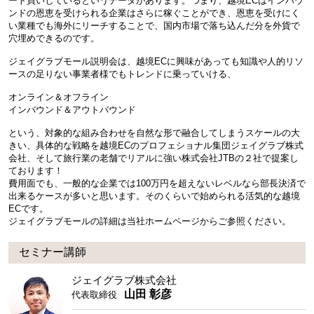
ート買いしているというデータがあります。つまり、越境ECはインバウ
ンドの恩恵を受けられる企業はさらに稼ぐことができ、恩恵を受けにく
い業種でも海外にリーチすることで、国内市場で落ち込んだ分を外貨で
穴埋めできるのです。
ジェイグラブモール説明会は、越境ECに興味があっても知識や人的リソ
ースの足りない事業者様でもトレンドに乗っていける、
オンライン＆オフライン
インバウンド＆アウトバウンド
という、対象的な組み合わせを自然な形で融合してしまうスケールの大
きい、具体的な戦略を越境ECのプロフェショナル集団ジェイグラブ株式
会社、そして旅行業の老舗でリアルに強い株式会社JTBの２社で提案し
ております！
費用面でも、一般的な企業では100万円を超えないレベルなら部長決済で
出来るケースが多いと思います。そのくらいで始められる活気的な越境
ECです。
ジェイグラブモールの詳細は当社ホームページからご参照ください。
セミナー講師
ジェイグラブ株式会社
山田 彰彦
代表取締役