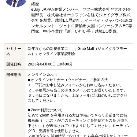
経歴
eBay JAPAN創業メンバー、ヤフー株式会社ヤフオク!企
画部長、株式会社オークファンを経てジェイグラブ株式
会社を創業。越境EC歴24年。イーベイ・ジャパン公認コ
ンサルタント、ジェトロ新輸出大国コンソーシアムEC専
門家、中小企業庁「新しい担い手」越境EC委員。
セミナー
新年度からの新規事業に！「j-Grab Mall（ジェイグラブモー
名
ル）」オンライン事業説明会
開催日時
2023年04月06日 13時00分
開催場所
オンライン Zoom
■ オンラインセミナー（ウェビナー）ご参加方法
１．下記のお申し込みフォームからお申し込みください。
２．事務局から当日のURLをメールにてお送りいたします。
３．当日になりましたら、上記メールに記載のURLにアクセ
スしてください。
■ Zoom利用について
初めて Zoom を利用される方は準備ができる５分前までに待
機画面（「ホストがこのミーティングを開始するのを お待ち
下さい」）が表示されているようにしてください。ミーティン
グID、受講番号は使用しません。
＜参加方法＞ 開始時間になりましたら各自の端末からセミナ