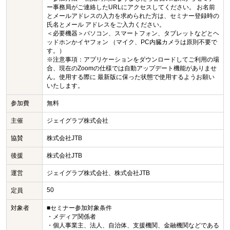
ー事務局がご連絡したURLにアクセスしてください。 お名前
とメールアドレスの入力を求められた方は、セミナー登録時の
氏名とメール アドレスをご入力ください。
＜必要機器＞パソコン、スマートフォン、タブレットなどとヘ
ッドホンかイヤフォン （マイク、PC内臓カメラは原則不要で
す。）
※注意事項：アプリケーションをダウンロードしてご利用の場
合、現在のZoomの仕様では自動アップデート機能がありませ
ん。使用する際に 最新版に保った状態で使用するようお願い
いたします。
参加費
無料
主催
ジェイグラブ株式会社
協賛
株式会社JTB
後援
株式会社JTB
運営
ジェイグラブ株式会社、株式会社JTB
50
定員
対象者
■セミナー参加対象条件
・メディア関係者
・個人事業主、法人、自治体、支援機関、金融機関などである