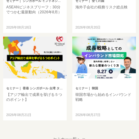
セミナー
｜ シンガポール インドネシア ベトナム タイ フィリピン マレーシア ミャンマー カンボジア その他アジア
セミナー
｜ 全ての国
ASEANビジネスブリーフ：30分
海外子会社の税務リスク総点検
でつかむ最新動向（2026年8月）
2026年08月18日
2026年08月20日
セミナー
｜ 香港 シンガポール 台湾 タイ マレーシア
セミナー
｜ 韓国
【アジア輸出で成果を挙げる５つ
韓国市場から始めるインバウンド
のポイント】
戦略
2026年08月21日
2026年08月27日