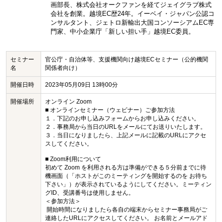
画部長、株式会社オークファンを経てジェイグラブ株式
会社を創業。越境EC歴24年。イーベイ・ジャパン公認コ
ンサルタント、ジェトロ新輸出大国コンソーシアムEC専
門家、中小企業庁「新しい担い手」越境EC委員。
セミナー
官公庁・自治体等、支援機関向け越境ECセミナー（公的機関
名
関係者向け）
開催日時
2023年05月09日 13時00分
開催場所
オンライン Zoom
■ オンラインセミナー（ウェビナー）ご参加方法
１．下記のお申し込みフォームからお申し込みください。
２．事務局から当日のURLをメールにてお送りいたします。
３．当日になりましたら、上記メールに記載のURLにアクセ
スしてください。
■ Zoom利用について
初めて Zoom を利用される方は準備ができる５分前までに待
機画面（「ホストがこのミーティングを開始するのを お待ち
下さい」）が表示されているようにしてください。ミーティン
グID、受講番号は使用しません。
＜参加方法＞
開始時間になりましたら各自の端末からセミナー事務局がご
連絡したURLにアクセスしてください。 お名前とメールアド