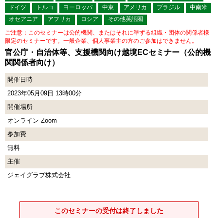
ドイツ
トルコ
ヨーロッパ
中東
アメリカ
ブラジル
中南米
オセアニア
アフリカ
ロシア
その他英語圏
ご注意：このセミナーは公的機関、またはそれに準ずる組織・団体の関係者様
限定のセミナーです。一般企業、個人事業主の方のご参加はできません。
官公庁・自治体等、支援機関向け越境ECセミナー（公的機
関関係者向け）
開催日時
2023年05月09日 13時00分
開催場所
オンライン Zoom
参加費
無料
主催
ジェイグラブ株式会社
このセミナーの受付は終了しました