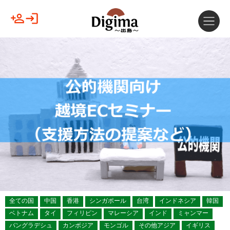
全ての国
中国
香港
シンガポール
台湾
インドネシア
韓国
ベトナム
タイ
フィリピン
マレーシア
インド
ミャンマー
バングラデシュ
カンボジア
モンゴル
その他アジア
イギリス