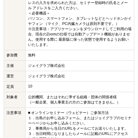
レスの入力を求められた方は、セミナー登録時の氏名とメー
ル アドレスをご入力ください。
＜必要機器＞
パソコン、スマートフォン、タブレットなどとヘッドホンかイ
ヤフォン （マイク、PC内臓カメラは原則不要です。）
※注意事項：アプリケーションをダウンロードしてご利用の場
合、現在のZoomの仕様では自動アップデート機能がありませ
ん。使用する際に 最新版に保った状態で使用するようお願い
いたします。
参加費
無料
主催
ジェイグラブ株式会社
運営
ジェイグラブ株式会社
10
定員
対象者
公的機関、またはそれに準ずる組織・団体の関係者様
（一般企業、個人事業主の方のご参加はできません。）
注意事項
■ オンラインセミナー（ウェビナー）ご参加方法
１．出島のお申し込みフォーム、またはジェイグラブのセミナ
ーページからお申し込みください。
２．事務局から当日のURLをメールにてお送りいたします。
３．当日時間になりましたらメールに記載のURLにアクセス