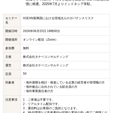
慣に精通。2025年7月よりインドネシア常駐。
セミナー
ASEAN新興国における現地法人のガバナンスリスク
名
開催日時
2026年06月25日 16時00分
開催場所
オンライン配信（Zoom）
参加費
無料
主催
株式会社タナベコンサルティング
運営
株式会社タナベコンサルティング
50
定員
対象者
・海外展開を検討・推進している企業の経営者や管理職の方
・海外拠点に出向されている駐在員の方
・海外事業責任者の方
注意事項
1．ご来場は不要です。
2．リアルタイム配信です。
3．通信料はお客様のご負担となります。
4．Wi-Fi環境など高速通信が可能な電波の良い所でご視聴くだ