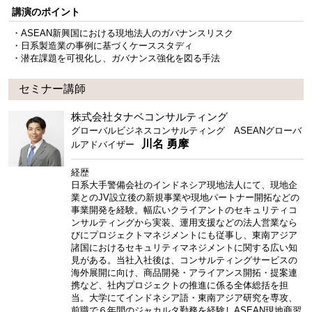
講演のポイント
・ASEAN新興国における現地法人のガバナンスリスク
・日系製造業の事例に基づくケーススタディ
・潜在課題を可視化し、ガバナンス強化を図る手法
セミナー講師
株式会社タナベコンサルティング
グローバルビジネスコンサルティング ASEANグローバ
川名 勇摩
ルアドバイザー
経歴
日系大手警備会社のインドネシア現地法人にて、現地企
業とのJV設立後の新規事業や現地パートナー開拓などの
事業開発を経験。幅広いクライアントのセキュリティコ
ンサルティングから実装、運用支援などの法人営業なら
びにプロジェクトマネジメントにも従事し、東南アジア
諸国におけるセキュリティマネジメントに関する広い知
見がある。当社入社後は、コンサルティングサービスの
海外展開に向け、商品開発・アライアンス開拓・提案連
携など、社内プロジェクトの推進に係る全体総括を担
当。大学にてインドネシア語・東南アジア研究を専攻、
前職で６年間のジャカルタ勤務を経験しASEAN現地商習