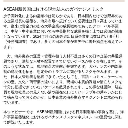
ASEAN新興国における現地法人のガバナンスリスク
少子高齢化による内需縮小は明らかであり、日本国内だけでは限界のあ
る企業成長の基盤を、海外市場へ広げていく必要性は日々高まっていま
す。従来は資金力のある大手企業の成長戦略であったグローバル事業
は、中堅・中小企業においても中長期的な成長を描く上では必須の戦略
となっています。2024年時点の海外進出日系企業拠点数は約8万8千社
（外務省調査）であり、多くの日本企業が世界中に海外拠点を構えてい
ます。
一方、海外拠点の運営・管理を担う人材不足は多くの日本企業の共通課
題であり、適切な人材を配置できていないケースが多く存在します。そ
のような状況では、現地拠点の実態が把握できず、ガバナンスや内部統
制の脆弱化を招き、想定外のトラブルに繋がるリスクを孕みます。ま
た、日本人管理者を配置できていたとしても、言語・コミュニケーショ
ンの壁、文化・商習慣の違いにより、現場の本質的課題や潜在リスクを
十分に把握できていないケースも散見されます。この様な経営陣・駐在
員と現地社員との見えない溝や顕在化しにくいトラブルの芽をいかにし
て摘み取っておくのかが、日本企業の海外拠点マネジメントに求められ
ています。
本ウェビナーでは、ASEAN新興国における日系製造業の事例を基に、海
外事業基盤強化におけるガバナンスリスクマネジメントの重要性に関し
て解説いたします。