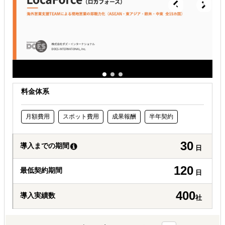
許認可や規制調査など輸出／販売の準備をしたい
料金体系
月額費用
スポット費用
成果報酬
半年契約
30
導入までの期間
日
120
最低契約期間
日
400
導入実績数
社