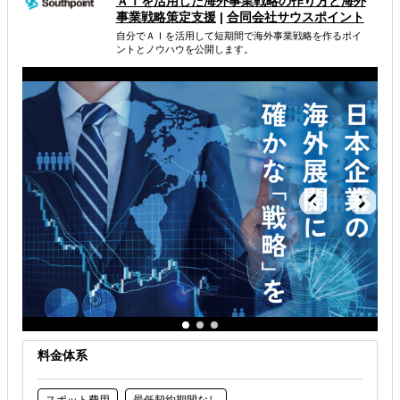
ＡＩを活用した海外事業戦略 の作り方と海外
事業戦略策定支援
|
合同会社サウスポイント
属するジャンル
自分でＡＩを活用して短期間で海外事業戦略を作るポイ
ントとノウハウを公開します。
海外市場調査・マーケティング
解決できる課題
自社事業に最適な進出形態を知りたい
自社商材に最適な販売方法を知りたい
自社商材の現地でのニーズを知りたい
料金体系