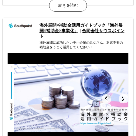
貴社の海外事業担当、私たちがすべてのフェーズで動きま
す。
属するジャンル
海外展開×補助金活用ガイドブック「海外展
開×補助金×事業化」
|
合同会社サウスポイン
海外進出総合支援
海外進出戦略・事業計画立案
ト
海外展開に成功したい中小企業のみなさん、返還不要の
海外進出コンサルティング
補助金をうまく活用してください！
解決できる課題
どの国に進出するべきか決めたい
自社事業に最適な進出形態を知りたい
自社商材の現地でのニーズを知りたい