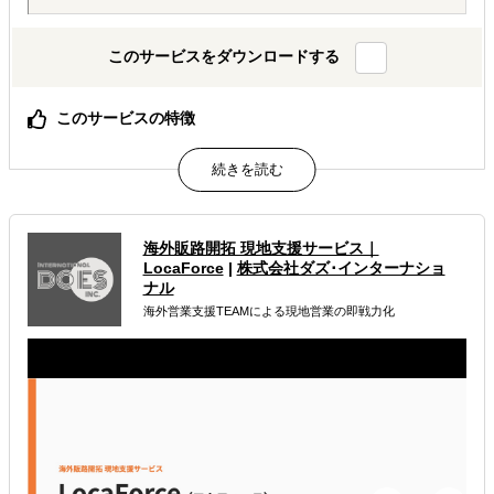
このサービスをダウンロードする
このサービスの特徴
AIが出した"答えっぽいもの"を、現地のリアルで答え合わ
せする。海外進出の現地顧問サービス。
属するジャンル
海外販路開拓 現地支援サービス｜
LocaForce
|
株式会社ダズ･インターナショ
海外進出総合支援
海外進出戦略・事業計画立案
ナル
海外営業支援TEAMによる現地営業の即戦力化
海外進出コンサルティング
解決できる課題
どの国に進出するべきか決めたい
自社事業に最適な進出形態を知りたい