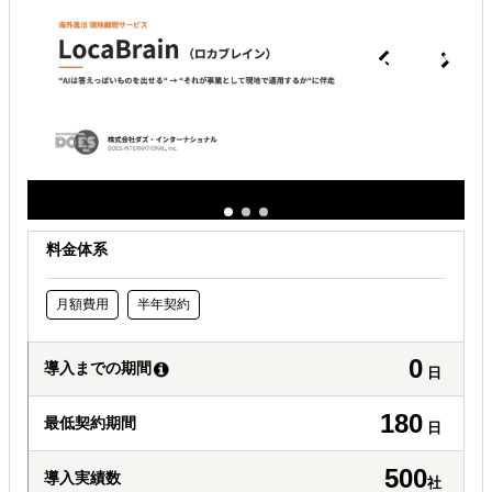
どの国に進出するべきか決めたい
自社事業に最適な進出形態を知りたい
自社商材に最適な販売方法を知りたい
料金体系
月額費用
半年契約
0
導入までの期間
日
180
最低契約期間
日
500
導入実績数
社