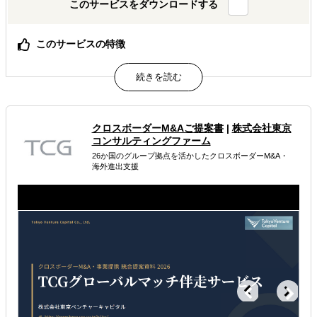
このサービスをダウンロードする
このサービスの特徴
貴社の海外営業チーム、私たちが現地で代わりに動きま
す。
属するジャンル
クロスボーダーM&Aご提案書
|
株式会社東京
コンサルティングファーム
海外進出コンサルティング
海外市場調査・マーケティング
26か国のグループ拠点を活かしたクロスボーダーM&A・
海外進出支援
販路拡大（営業代行・販売代理店探し）
解決できる課題
自社商材に最適な販売方法を知りたい
自社商材の現地でのニーズを知りたい