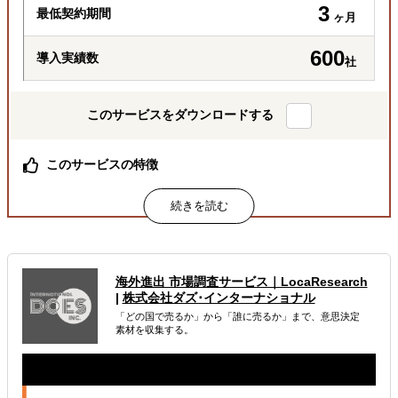
3
最低契約期間
ヶ月
600
導入実績数
社
このサービスをダウンロードする
このサービスの特徴
海外実務の情報が一気に収集できる！
属するジャンル
海外税務・会計
海外法務
海外労務
海外進出 市場調査サービス｜LocaResearch
|
株式会社ダズ･インターナショナル
解決できる課題
「どの国で売るか」から「誰に売るか」まで、意思決定
素材を収集する。
どの国に進出するべきか決めたい
自社事業に最適な進出形態を知りたい