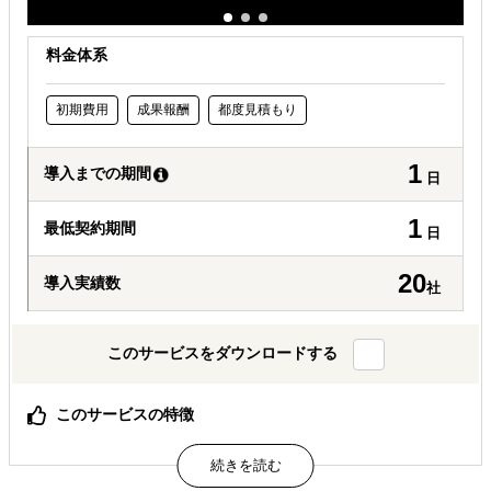
料金体系
初期費用
成果報酬
都度見積もり
1
導入までの期間
日
1
最低契約期間
日
20
導入実績数
社
このサービスをダウンロードする
このサービスの特徴
「海外展開×補助金×事業化」、補助金や制度を活用して海
外展開を成功させます
国家資格者を中心としたプロの支援者集団、「補助金取れ