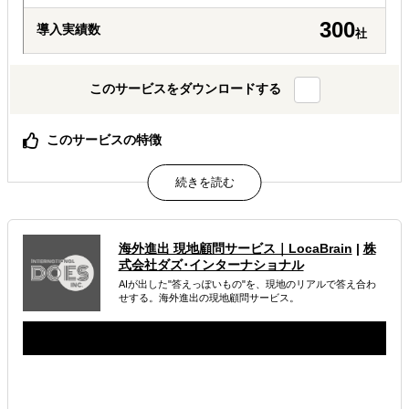
300
導入実績数
社
このサービスをダウンロードする
このサービスの特徴
何のために何を調べるか、調査設計から一緒に定義しま
す。
30万円から3段階。必要な分だけを、必要なときに。
AIでは辿り着けない、現地スタッフと有識者の一次情報。
海外進出 現地顧問サービス｜LocaBrain
|
株
属するジャンル
式会社ダズ･インターナショナル
AIが出した"答えっぽいもの"を、現地のリアルで答え合わ
海外進出総合支援
海外進出戦略・事業計画立案
せする。海外進出の現地顧問サービス。
海外市場調査・マーケティング
解決できる課題