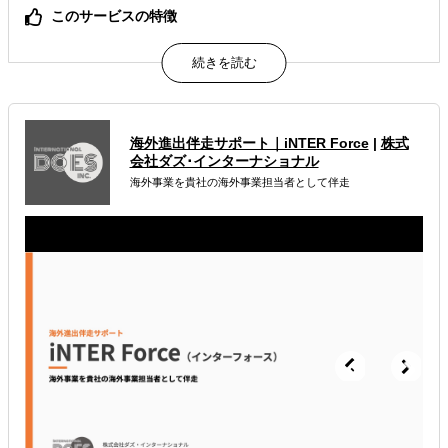
このサービスの特徴
現地パートナー含めた26 か国にわたる拠点のネットワーク
で、M&Aをワンストップでサポート！
属するジャンル
海外進出伴走サポート｜iNTER Force
|
株式
海外M&A
会社ダズ･インターナショナル
海外事業を貴社の海外事業担当者として伴走
解決できる課題
自社事業に最適な進出形態を知りたい
現地に強い士業を探している