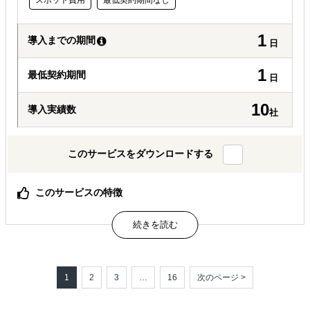
スポット費用
最低契約期間なし
1
導入までの期間
日
1
最低契約期間
日
10
導入実績数
社
このサービスをダウンロードする
このサービスの特徴
日本企業の海外展開に確かな「戦略」を、常識を覆すスピ
ードと費用でご提供
期間は１日、費用はわずか６９，８００円（税別）、国家
資格有資格者が対応するから安くても安心
1
2
3
…
16
次のページ >
属するジャンル