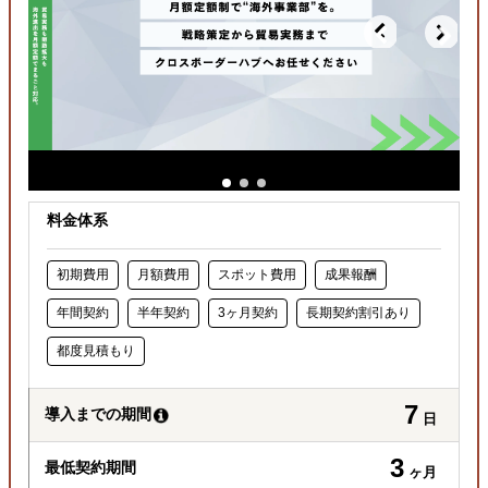
料金体系
初期費用
月額費用
スポット費用
成果報酬
年間契約
半年契約
3ヶ月契約
長期契約割引あり
都度見積もり
7
導入までの期間
日
3
最低契約期間
ヶ月