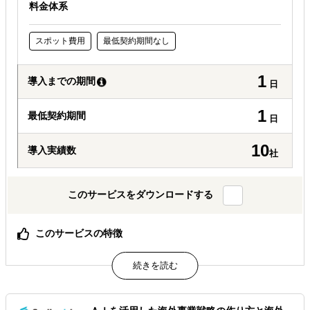
料金体系
スポット費用
最低契約期間なし
1
導入までの期間
日
1
最低契約期間
日
10
導入実績数
社
このサービスをダウンロードする
このサービスの特徴
渡航費不要・アポイント不要でエキスパートへインタビュ
ー可能
海外のエキスパートの「生の声」と「熱気」があなたの会
議室に
中小企業でも手の届く価格設定、フォローアップも充実