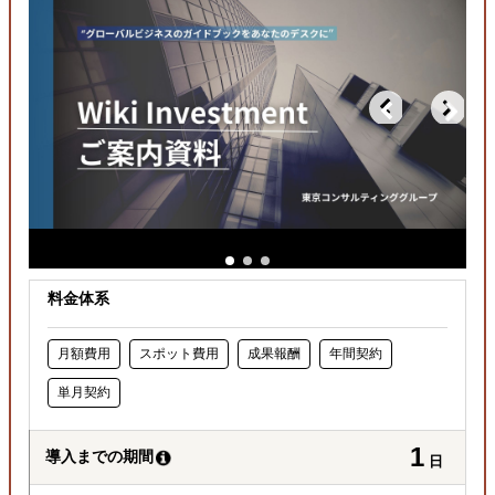
どの国に進出するべきか決めたい
自社商材の現地でのニーズを知りたい
許認可や規制調査など輸出／販売の準備をしたい
料金体系
月額費用
スポット費用
成果報酬
年間契約
単月契約
1
導入までの期間
日