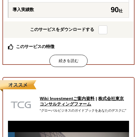
90
導入実績数
社
このサービスをダウンロードする
このサービスの特徴
総合商社出身社をはじめ、経験豊富な専門チームが巻き取
り対応
月額定額で、商社機能を “まるごと”一括代行
必要な業務を必要な分だけ柔軟に依頼可能
属するジャンル
Wiki Investmentご案内資料
|
株式会社東京
海外進出総合支援
販路拡大（営業代行・販売代理店探し）
コンサルティングファーム
“グローバルビジネスのガイドブックをあなたのデスクに”
輸出入・貿易・通関
解決できる課題