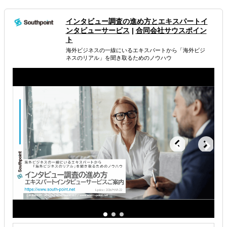
たらさようなら」のブローカーではありません
採択可能性と事業化にこだわった補助金申請支援、採択後
インタビュー調査の進め方とエキスパートイ
もしっかりサポート
ンタビューサービス
|
合同会社サウスポイン
ト
属するジャンル
海外ビジネスの一線にいるエキスパートから 「海外ビジ
ネスのリアル」を聞き取るためのノウハウ
資金調達
助成金・補助金
海外進出・海外展開資金の融資
解決できる課題
海外におけるリスク・コストを低減したい
お金周りのサポートしてほしい
その他