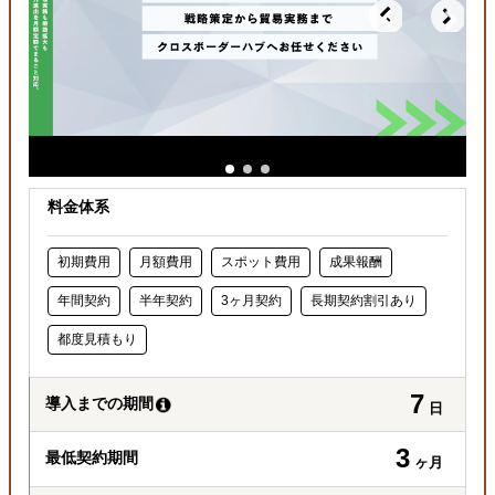
料金体系
初期費用
月額費用
スポット費用
成果報酬
年間契約
半年契約
3ヶ月契約
長期契約割引あり
都度見積もり
7
導入までの期間
日
3
最低契約期間
ヶ月