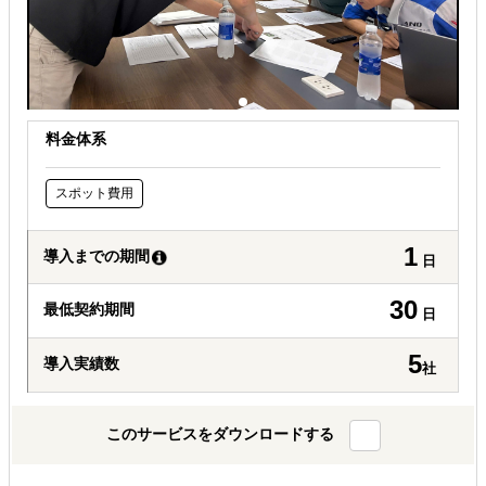
料金体系
スポット費用
1
導入までの期間
日
30
最低契約期間
日
5
導入実績数
社
このサービスをダウンロードする