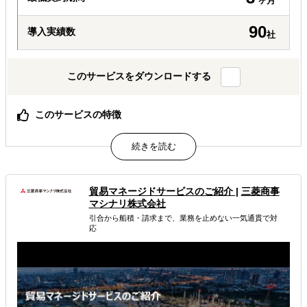
ヶ月
90
導入実績数
社
このサービスをダウンロードする
このサービスの特徴
総合商社出身社をはじめ、多言語対応×実務経験豊富なチ
ームが対応
アポ取得だけでなく、商談代行まで代行可能
資料の翻訳・条件交渉など実務も巻き取ります
貿易マネージドサービスのご紹介
|
三菱商事
属するジャンル
マシナリ株式会社
引合から船積・請求まで、業務を止めない一気通貫で対
応
海外進出総合支援
販路拡大（営業代行・販売代理店探し）
輸出入・貿易・通関
解決できる課題