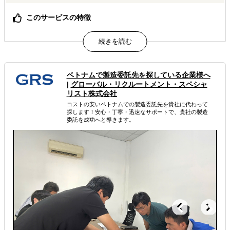
このサービスの特徴
貿易実務領域に特化したDX支援サービス
属するジャンル
ベトナムで製造委託先を探している企業様へ
輸出入・貿易・通関
|
グローバル・リクルートメント・スペシャ
リスト株式会社
解決できる課題
コストの安いベトナムでの製造委託先を貴社に代わって
探します！安心・丁寧・迅速なサポートで、貴社の製造
委託を成功へと導きます。
その他