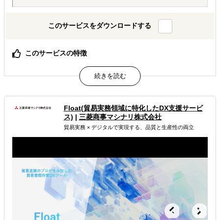
このサービスをダウンロードする
このサービスの特徴
非定型書類を含む煩雑な貿易手続き、輸送・通関対応、契
約履行や輸出規制対応まで、貿易実務を熟知した専門チー
ムが一気通貫で代行します
属するジャンル
Float(貿易実務領域に特化したDX支援サービ
ス)
|
三菱商事マシナリ株式会社
貿易実務 × デジタルで実現する、品質と生産性の両立
輸出入・貿易・通関
解決できる課題
その他