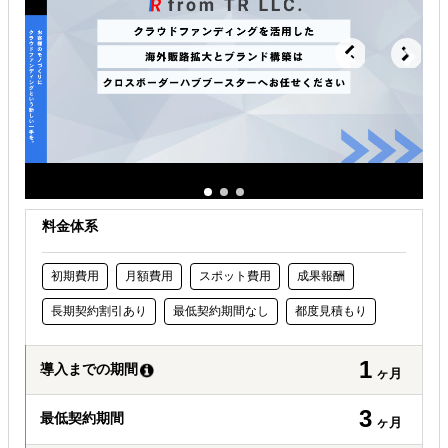
自社商材の現地でのニーズを知りたい
許認可や規制調査など輸出／販売の準備をしたい
料金体系
初期費用
月額費用
スポット費用
成果報酬
長期契約割引あり
最低契約期間なし
都度見積もり
1
導入までの期間
ヶ月
3
最低契約期間
ヶ月