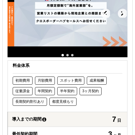
自社商材の現地でのニーズを知りたい
オンラインで販路開拓したい
海外におけるリスク・コストを低減したい
料金体系
初期費用
月額費用
スポット費用
成果報酬
従量課金
年間契約
半年契約
3ヶ月契約
長期契約割引あり
都度見積もり
7
導入までの期間
日
3
最低契約期間