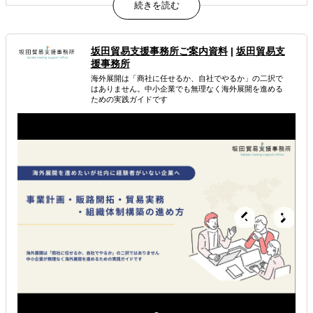
「わからないこと」「不安なこと」を解決します。
属するジャンル
坂田貿易支援事務所ご案内資料
|
坂田貿易支
援事務所
海外進出コンサルティング
輸出入・貿易・通関
海外展開は「商社に任せるか、自社でやるか」の二択で
はありません。中小企業でも無理なく海外展開を進める
ための実践ガイドです
解決できる課題
自社商材に最適な販売方法を知りたい
自社商材の現地でのニーズを知りたい
許認可や規制調査など輸出／販売の準備をしたい