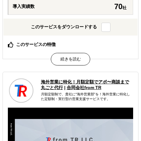
70
導入実績数
社
このサービスをダウンロードする
このサービスの特徴
戦略〜制作〜運営〜実施後まで一気通貫（ワンストップ支
援）
“共感を生むストーリー設計”に強い（想いを言葉と体験へ
翻訳）
豊富な支援実績に基づく再現性ある設計（クラファン特有
海外営業に特化！月額定額でアポ〜商談まで
の訴求／リターン設計／成長導線）
丸ごと代行
|
合同会社from TR
月額定額制で、貴社に“海外営業部”を！海外営業に特化し
属するジャンル
た定額制・実行型の営業支援サービスです。
海外進出総合支援
販路拡大（営業代行・販売代理店探し）
輸出入・貿易・通関
解決できる課題