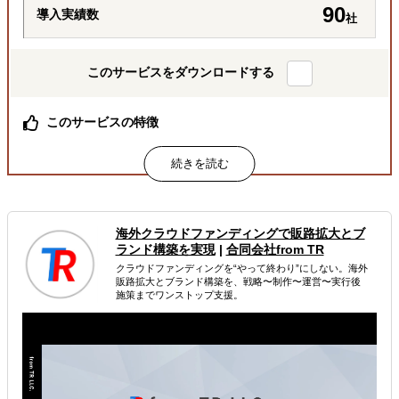
90
導入実績数
社
このサービスをダウンロードする
このサービスの特徴
総合商社出身社をはじめ、経験豊富な専門チームが巻き取
り対応
月額定額で、商社機能を “まるごと”一括代行
必要な業務を必要な分だけ柔軟に依頼可能
海外クラウドファンディングで販路拡大とブ
属するジャンル
ランド構築を実現
|
合同会社from TR
クラウドファンディングを“やって終わり”にしない。海外
海外進出総合支援
販路拡大（営業代行・販売代理店探し）
販路拡大とブランド構築を、戦略〜制作〜運営〜実行後
施策までワンストップ支援。
輸出入・貿易・通関
解決できる課題
どの国に進出するべきか決めたい