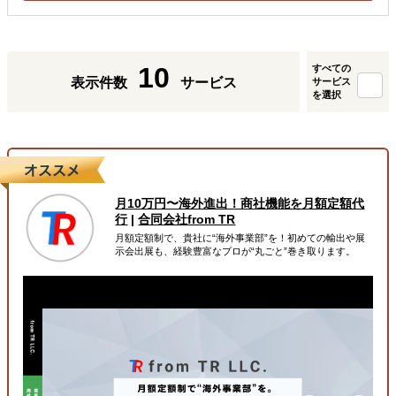
10
すべての
表示件数
サービス
サービス
を選択
月10万円〜海外進出！商社機能を月額定額代
行
|
合同会社from TR
月額定額制で、貴社に“海外事業部”を！初めての輸出や展
示会出展も、経験豊富なプロが“丸ごと”巻き取ります。