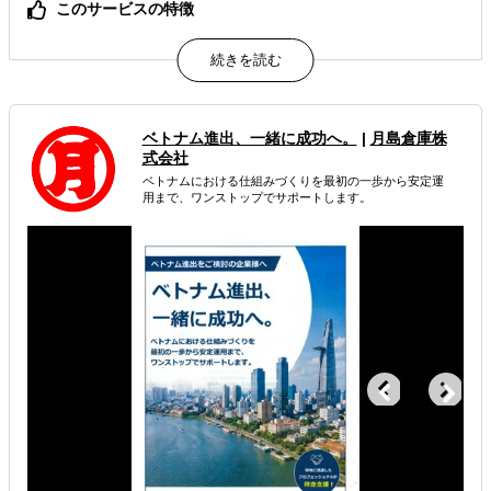
このサービスの特徴
1. 10年以上の関係を持つ現地パートナーと連携し、確実で
スムーズな支援を実現
2. 初回相談から調査・選定・交渉・品質管理まで、ワンス
トップでサポート
3. 候補先が見つからない場合もニーズに応じて柔軟に対応
ベトナム進出、一緒に成功へ。
|
月島倉庫株
式会社
属するジャンル
ベトナムにおける仕組みづくりを最初の一歩から安定運
用まで、ワンストップでサポートします。
通訳
輸出入・貿易・通関
海外製造委託先探し
解決できる課題
どの国に進出するべきか決めたい
海外におけるリスク・コストを低減したい
その他