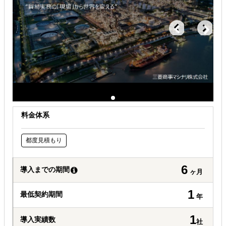
自社商材の現地でのニーズを知りたい
許認可や規制調査など輸出／販売の準備をしたい
オンラインで販路開拓したい
料金体系
都度見積もり
6
導入までの期間
ヶ月
1
最低契約期間
年
1
導入実績数
社