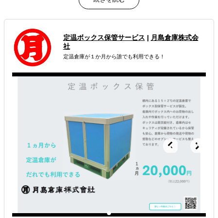
価格を明示した明朗会計で、不要なサービスの押し売りや
過剰は提案は行いません。
豊富な貿易実務経験を持つスタッフが在籍しているので、
戦略策定から調査・実務まで支援が可能です。
定温ボックス保管サービス
|
月島倉庫株式会
社
属するジャンル
定温倉庫が１か月から誰でも利用できる！
海外進出総合支援
販路拡大（営業代行・販売代理店探し）
輸出入・貿易・通関
解決できる課題
どの国に進出するべきか決めたい
外国人材／グローバル人材を活用したい
許認可や規制調査など輸出／販売の準備をしたい