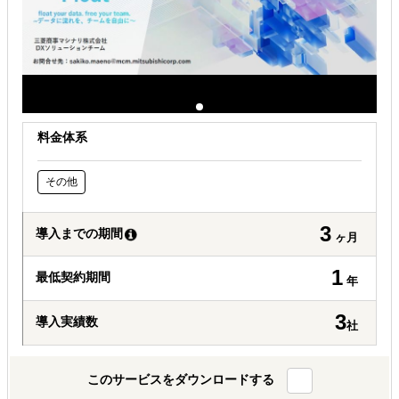
料金体系
その他
3
導入までの期間
ヶ月
1
最低契約期間
年
3
導入実績数
社
このサービスをダウンロードする