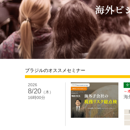
ブラジルのオススメセミナー
2026
全
8/20
～
（木）
海
16時00分