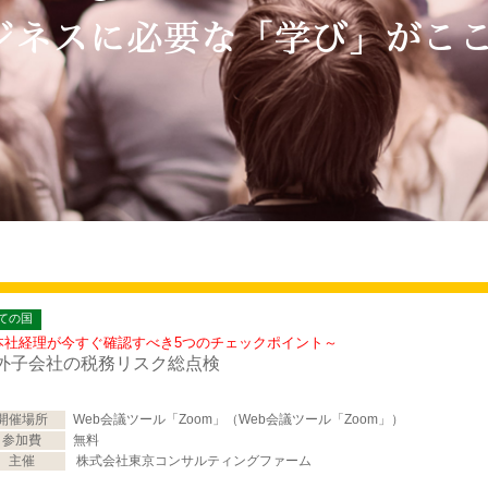
ての国
本社経理が今すぐ確認すべき5つのチェックポイント～
外子会社の税務リスク総点検
開催場所
Web会議ツール「Zoom」（Web会議ツール「Zoom」）
参加費
無料
主催
株式会社東京コンサルティングファーム