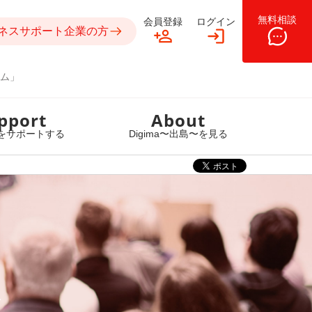
無料相談
会員登録
ログイン
ネスサポート企業の方
ム」
pport
About
をサポートする
Digima〜出島〜を見る