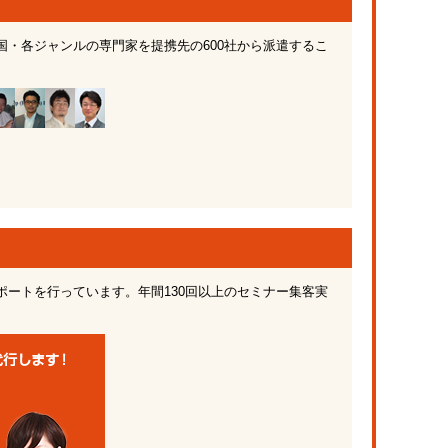
・各ジャンルの専門家を提携先の600社から派遣するこ
ートを行っています。年間130回以上のセミナー集客実