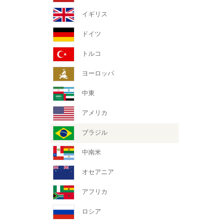
イギリス
ドイツ
トルコ
ヨーロッパ
中東
アメリカ
ブラジル
中南米
オセアニア
アフリカ
ロシア