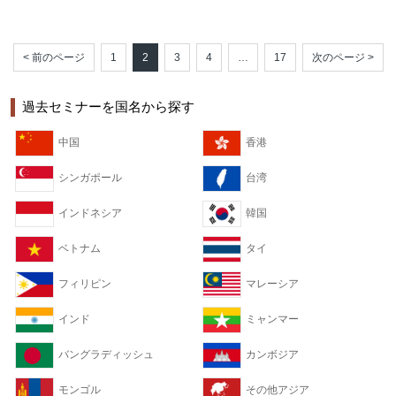
< 前のページ
1
2
3
4
…
17
次のページ >
過去セミナーを国名から探す
中国
香港
シンガポール
台湾
インドネシア
韓国
ベトナム
タイ
フィリピン
マレーシア
インド
ミャンマー
バングラディッシュ
カンボジア
モンゴル
その他アジア