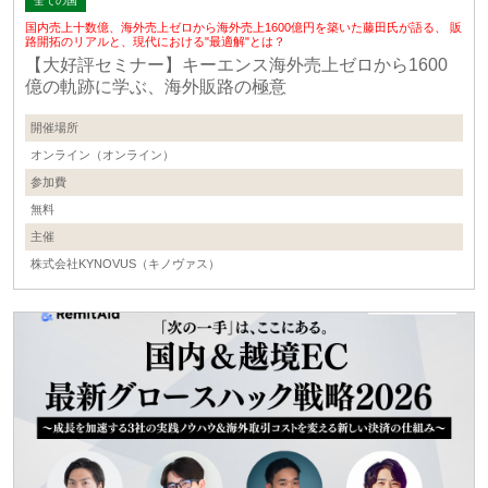
全ての国
国内売上十数億、海外売上ゼロから海外売上1600億円を築いた藤田氏が語る、 販
路開拓のリアルと、現代における"最適解"とは？
【大好評セミナー】キーエンス海外売上ゼロから1600
億の軌跡に学ぶ、海外販路の極意
開催場所
オンライン（オンライン）
参加費
無料
主催
株式会社KYNOVUS（キノヴァス）