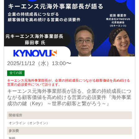
2025/11/12（水）13:00〜
全ての国
キーエンス元海外事業部長が、企業の持続成長につながる顧客価値を高め続ける
営業の必須要件について語ります。
キーエンス元海外事業部長が語る、企業の持続成長につ
ながる顧客価値を高め続ける営業の必須要件『海外事業
成功の鍵（Key） ～世界の顧客と繋がろう～』
開催場所
オンライン（オンライン）
参加費
無料