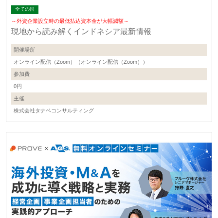
全ての国
～外資企業設立時の最低払込資本金が大幅減額～
現地から読み解くインドネシア最新情報
開催場所
オンライン配信（Zoom）（オンライン配信（Zoom））
参加費
0円
主催
株式会社タナベコンサルティング