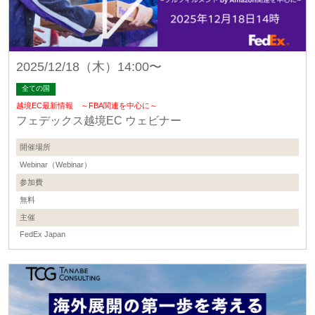
2025/12/18（木）14:00〜
全ての国
越境EC最新情報 ～FBA関連を中心に～
フェデックス越境EC ウェビナー
開催場所
Webinar（Webinar）
参加費
無料
主催
FedEx Japan