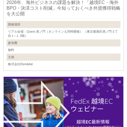
2026年、海外ビジネスの課題を解決！「越境EC・海外
BPO・決済コスト削減」今知っておくべき外貨獲得戦略
を大公開
開催場所
リアル会場：Quest 虎ノ門（オンラインも同時開催） （東京都港区虎ノ門３丁
目１−１ 2階）
参加費
無料
主催
株式会社RemitAid