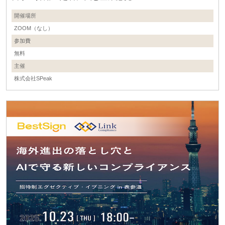
開催場所
ZOOM（なし）
参加費
無料
主催
株式会社SPeak