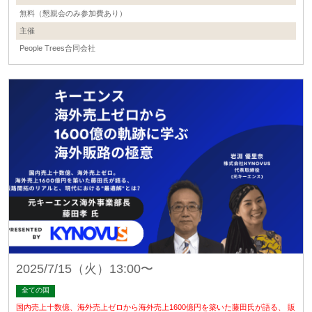
無料（懇親会のみ参加費あり）
主催
People Trees合同会社
2025/7/15（火）13:00〜
全ての国
国内売上十数億、海外売上ゼロから海外売上1600億円を築いた藤田氏が語る、 販