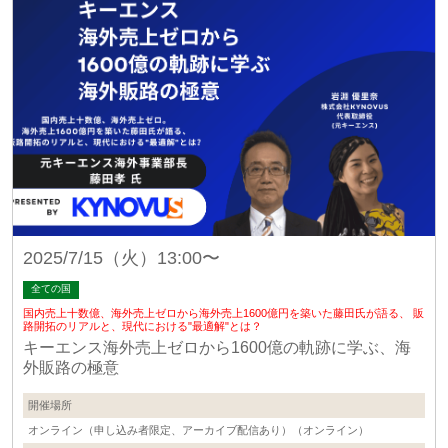
2025/7/15（火）13:00〜
全ての国
国内売上十数億、海外売上ゼロから海外売上1600億円を築いた藤田氏が語る、 販
路開拓のリアルと、現代における"最適解"とは？
キーエンス海外売上ゼロから1600億の軌跡に学ぶ、海
外販路の極意
開催場所
オンライン（申し込み者限定、アーカイブ配信あり）（オンライン）