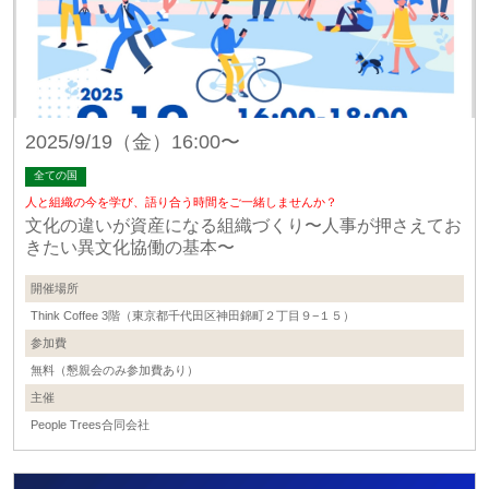
2025/9/19（金）16:00〜
全ての国
人と組織の今を学び、語り合う時間をご一緒しませんか？
文化の違いが資産になる組織づくり〜人事が押さえてお
きたい異文化協働の基本〜
開催場所
Think Coffee 3階（東京都千代田区神田錦町２丁目９−１５）
参加費
無料（懇親会のみ参加費あり）
主催
People Trees合同会社