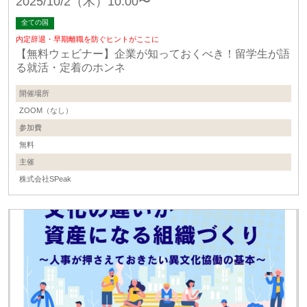
2025/10/2（木）10:00〜
全ての国
内定辞退・早期離職を防ぐヒントがここに
【無料ウェビナー】企業が知っておくべき！留学生が語
る就活・定着のホンネ
開催場所
ZOOM（なし）
参加費
無料
主催
株式会社SPeak