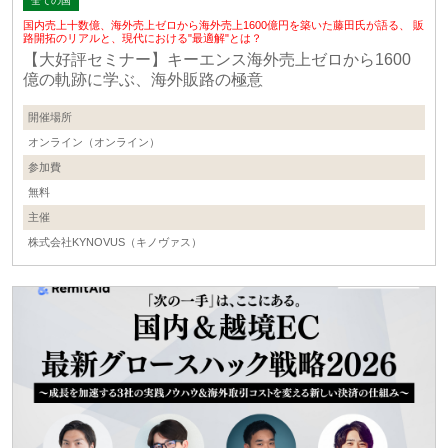
全ての国
国内売上十数億、海外売上ゼロから海外売上1600億円を築いた藤田氏が語る、 販
路開拓のリアルと、現代における"最適解"とは？
【大好評セミナー】キーエンス海外売上ゼロから1600
億の軌跡に学ぶ、海外販路の極意
開催場所
オンライン（オンライン）
参加費
無料
主催
株式会社KYNOVUS（キノヴァス）