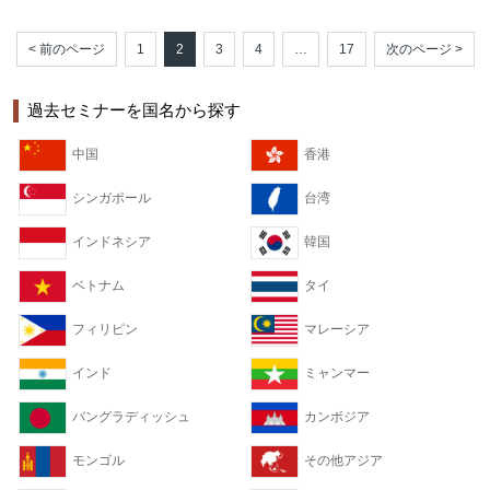
< 前のページ
1
2
3
4
…
17
次のページ >
過去セミナーを国名から探す
中国
香港
シンガポール
台湾
インドネシア
韓国
ベトナム
タイ
フィリピン
マレーシア
インド
ミャンマー
バングラディッシュ
カンボジア
モンゴル
その他アジア