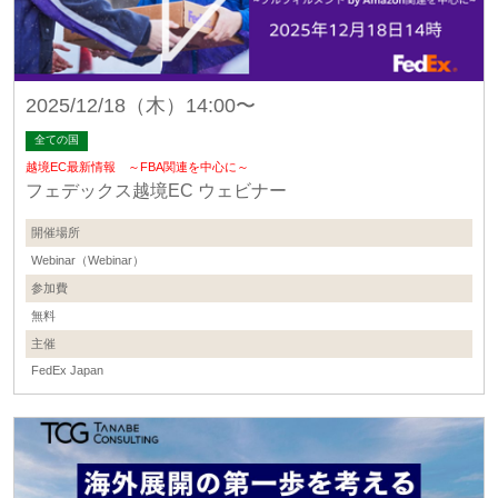
2025/12/18（木）14:00〜
全ての国
越境EC最新情報 ～FBA関連を中心に～
フェデックス越境EC ウェビナー
開催場所
Webinar（Webinar）
参加費
無料
主催
FedEx Japan