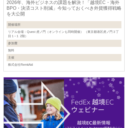
2026年、海外ビジネスの課題を解決！「越境EC・海外
BPO・決済コスト削減」今知っておくべき外貨獲得戦略
を大公開
開催場所
リアル会場：Quest 虎ノ門（オンラインも同時開催） （東京都港区虎ノ門３丁
目１−１ 2階）
参加費
無料
主催
株式会社RemitAid