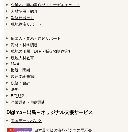
企業との契約書作成・リーガルチェック
人材採用・紹介
労務サポート
現地物流サポート
輸出入・貿易・通関サポート
資材・材料調達
現地の印刷・DTP・販促物制作会社
現地人材教育
M&A
撤退・閉鎖
製造委託先探し
税務・会計
法務
EC決済
企業調査・与信調査
Digima～出島～オリジナル支援サービス
開国データバンク
日本最大級の海外ビジネス展示会