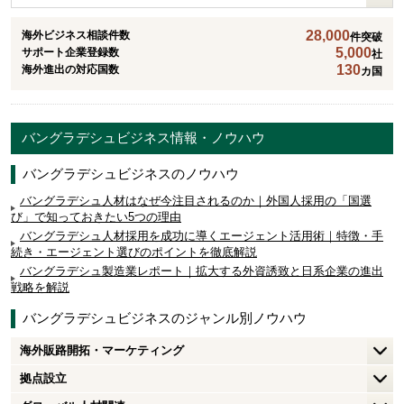
28,000
海外ビジネス相談件数
件突破
5,000
サポート企業登録数
社
130
海外進出の対応国数
カ国
バングラデシュビジネス情報・ノウハウ
バングラデシュビジネスのノウハウ
バングラデシュ人材はなぜ今注目されるのか｜外国人採用の「国選
び」で知っておきたい5つの理由
バングラデシュ人材採用を成功に導くエージェント活用術｜特徴・手
続き・エージェント選びのポイントを徹底解説
バングラデシュ製造業レポート｜拡大する外資誘致と日系企業の進出
戦略を解説
バングラデシュビジネスのジャンル別ノウハウ
海外販路開拓・マーケティング
拠点設立