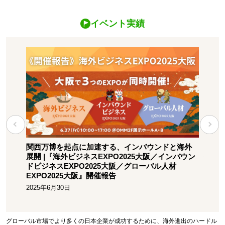
イベント実績
世界
関西万博を起点に加速する、インバウンドと海外
日本
ンバウ
展開 |『海外ビジネスEXPO2025大阪／インバウン
援企業
ル人材
ドビジネスEXPO2025大阪／グローバル人材
2025
EXPO2025大阪』開催報告
2025年6月30日
グローバル市場でより多くの日本企業が成功するために、海外進出のハードル