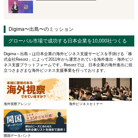
Digima〜出島〜のミッション
グローバル市場で成功する日本企業を10,000社つくる
Digima～出島～は日本企業の海外ビジネス支援サービスを手掛ける「株
式会社Resorz」によって2011年から運営されている海外進出・海外ビジ
ネス支援プラットフォームです。Resorzでは、日本企業の海外進出に役
立つさまざまな海外ビジネス支援事業を行っております。
海外視察アレンジ
海外ビジネスセミナー
開国データバンク