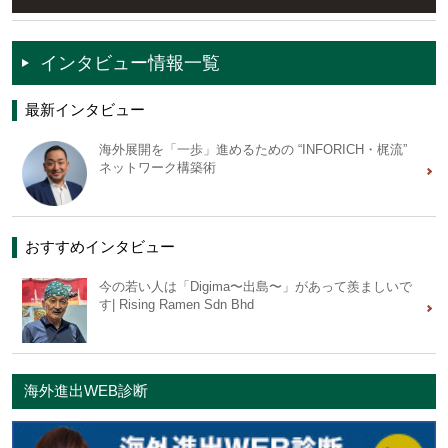
インタビュー情報一覧
最新インタビュー
海外展開を「一歩」進めるための “INFORICH・梶流”
ネットワーク構築術
おすすめインタビュー
今の若い人は「Digima〜出島〜」があって羨ましいで
す| Rising Ramen Sdn Bhd
海外進出WEB診断