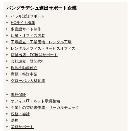
バングラデシュ進出サポート企業
ハラル認証サポート
ECサイト構築
多言語サイト制作
店舗・オフィス内装
工場設立・工業団地・レンタル工場
レンタルオフィス・サービスオフィス
店舗出店・FC展開サポート
会社設立・登記代行
現地不動産仲介
商標・特許申請
グローバル人材育成
海外保険
オフィスIT・ネット環境整備
企業との契約書作成・リーガルチェック
税務・会計
法務
労務サポート