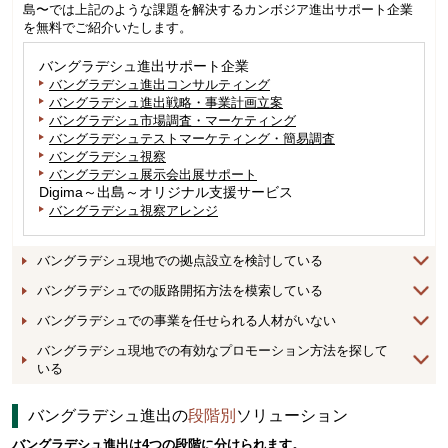
島〜では上記のような課題を解決するカンボジア進出サポート企業
を無料でご紹介いたします。
バングラデシュ進出サポート企業
バングラデシュ進出コンサルティング
バングラデシュ進出戦略・事業計画立案
バングラデシュ市場調査・マーケティング
バングラデシュテストマーケティング・簡易調査
バングラデシュ視察
バングラデシュ展示会出展サポート
Digima～出島～オリジナル支援サービス
バングラデシュ視察アレンジ
バングラデシュ現地での拠点設立を検討している
バングラデシュでの販路開拓方法を模索している
バングラデシュでの事業を任せられる人材がいない
バングラデシュ現地での有効なプロモーション方法を探して
いる
バングラデシュ進出の
段階別
ソリューション
バングラデシュ進出は4つの段階に分けられます。