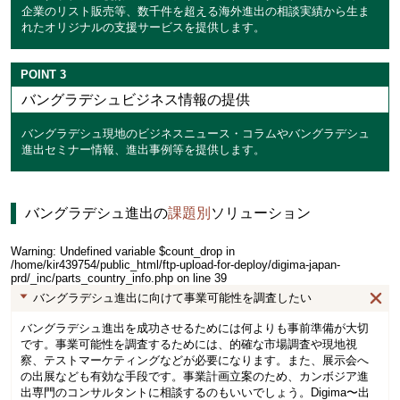
企業のリスト販売等、数千件を超える海外進出の相談実績から生ま
れたオリジナルの支援サービスを提供します。
POINT
3
バングラデシュビジネス情報の提供
バングラデシュ現地のビジネスニュース・コラムやバングラデシュ
進出セミナー情報、進出事例等を提供します。
バングラデシュ進出の
課題別
ソリューション
Warning
: Undefined variable $count_drop in
/home/kir439754/public_html/ftp-upload-for-deploy/digima-japan-
prd/_inc/parts_country_info.php
on line
39
バングラデシュ進出に向けて事業可能性を調査したい
バングラデシュ進出を成功させるためには何よりも事前準備が大切
です。事業可能性を調査するためには、的確な市場調査や現地視
察、テストマーケティングなどが必要になります。また、展示会へ
の出展なども有効な手段です。事業計画立案のため、カンボジア進
出専門のコンサルタントに相談するのもいいでしょう。Digima〜出