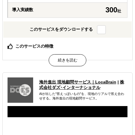
300
導入実績数
社
このサービスをダウンロードする
このサービスの特徴
何のために何を調べるか、調査設計から一緒に定義しま
す。
30万円から3段階。必要な分だけを、必要なときに。
AIでは辿り着けない、現地スタッフと有識者の一次情報。
海外進出 現地顧問サービス｜LocaBrain
|
株
属するジャンル
式会社ダズ･インターナショナル
AIが出した"答えっぽいもの"を、現地のリアルで答え合わ
海外進出総合支援
海外進出戦略・事業計画立案
せする。海外進出の現地顧問サービス。
海外市場調査・マーケティング
解決できる課題