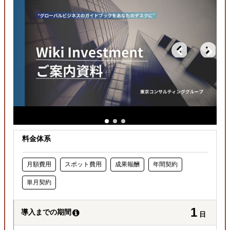
どの国に進出するべきか決めたい
自社商材の現地でのニーズを知りたい
許認可や規制調査など輸出／販売の準備をしたい
料金体系
月額費用
スポット費用
成果報酬
年間契約
単月契約
1
導入までの期間
日