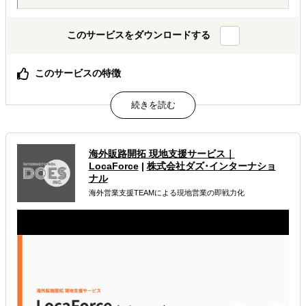
このサービスをダウンロードする
このサービスの特徴
AIが出した"答えっぽいもの"を、現地のリアルで答え合わ
せする。海外進出の現地顧問サービス。
属するジャンル
海外販路開拓 現地支援サービス｜
LocaForce
|
株式会社ダズ･インターナショ
海外進出総合支援
海外進出戦略・事業計画立案
ナル
海外営業支援TEAMによる現地営業の即戦力化
海外進出コンサルティング
解決できる課題
どの国に進出するべきか決めたい
自社事業に最適な進出形態を知りたい