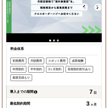
料金体系
初期費用
月額費用
スポット費用
成果報酬
年間契約
半年契約
3ヶ月契約
長期契約割引あり
都度見積もり
7
導入までの期間
日
3
最低契約期間
ヶ月