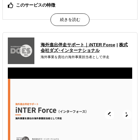
このサービスの特徴
現地パートナー含めた26 か国にわたる拠点のネットワーク
で、M&Aをワンストップでサポート！
属するジャンル
海外進出伴走サポート｜iNTER Force
|
株式
海外M&A
会社ダズ･インターナショナル
海外事業を貴社の海外事業担当者として伴走
解決できる課題
自社事業に最適な進出形態を知りたい
現地に強い士業を探している