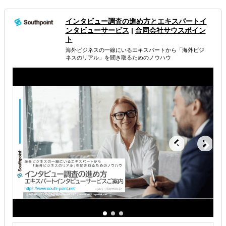
たらさようなら」のブローカーではありません
採択可能性と事業化にこだわった補助金申請支援、採択後
インタビュー調査の進め方とエキスパートイ
もしっかりサポート
ンタビューサービス
|
合同会社サウスポイン
ト
属するジャンル
海外ビジネスの一線にいるエキスパートから 「海外ビジ
ネスのリアル」を聞き取るためのノウハウ
資金調達
助成金・補助金
海外進出・海外展開資金の融資
解決できる課題
海外におけるリスク・コストを低減したい
お金周りのサポートしてほしい
その他