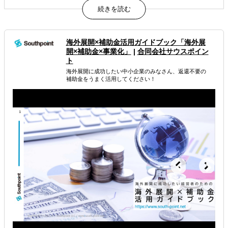
貴社の海外事業担当、私たちがすべてのフェーズで動きま
す。
属するジャンル
海外展開×補助金活用ガイドブック「海外展
開×補助金×事業化」
|
合同会社サウスポイン
海外進出総合支援
海外進出戦略・事業計画立案
ト
海外展開に成功したい中小企業のみなさん、返還不要の
海外進出コンサルティング
補助金をうまく活用してください！
解決できる課題
どの国に進出するべきか決めたい
自社事業に最適な進出形態を知りたい
自社商材の現地でのニーズを知りたい