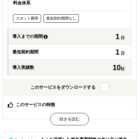
料金体系
スポット費用
最低契約期間なし
1
導入までの期間
日
1
最低契約期間
日
10
導入実績数
社
このサービスをダウンロードする
このサービスの特徴
渡航費不要・アポイント不要でエキスパートへインタビュ
ー可能
海外のエキスパートの「生の声」と「熱気」があなたの会
議室に
中小企業でも手の届く価格設定、フォローアップも充実