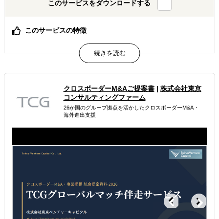
このサービスをダウンロードする
このサービスの特徴
貴社の海外営業チーム、私たちが現地で代わりに動きま
す。
属するジャンル
クロスボーダーM&Aご提案書
|
株式会社東京
コンサルティングファーム
海外進出コンサルティング
海外市場調査・マーケティング
26か国のグループ拠点を活かしたクロスボーダーM&A・
海外進出支援
販路拡大（営業代行・販売代理店探し）
解決できる課題
自社商材に最適な販売方法を知りたい
自社商材の現地でのニーズを知りたい