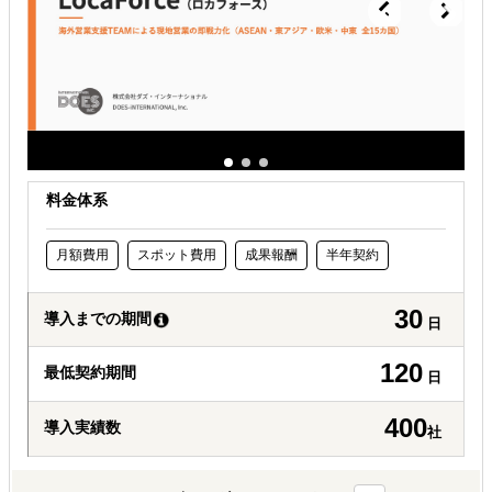
許認可や規制調査など輸出／販売の準備をしたい
料金体系
月額費用
スポット費用
成果報酬
半年契約
30
導入までの期間
日
120
最低契約期間
日
400
導入実績数
社