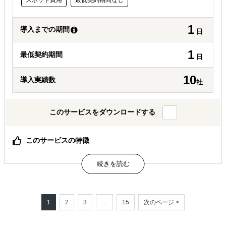
スポット費用
最低契約期間なし
1
導入までの期間
日
1
最低契約期間
日
10
導入実績数
社
このサービスをダウンロードする
このサービスの特徴
日本企業の海外展開に確かな「戦略」を、常識を覆すスピ
ードと費用でご提供
期間は１日、費用はわずか６９，８００円（税別）、国家
資格有資格者が対応するから安くても安心
1
2
3
…
15
次のページ >
属するジャンル