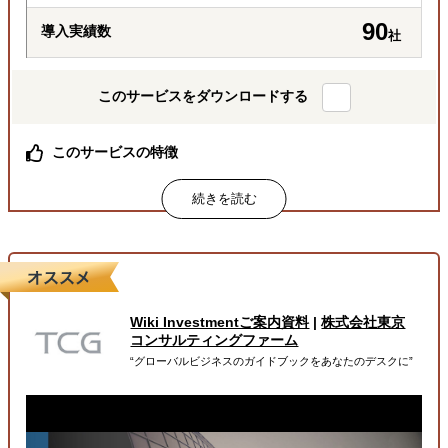
90
導入実績数
社
このサービスをダウンロードする
このサービスの特徴
総合商社出身社をはじめ、経験豊富な専門チームが巻き取
り対応
月額定額で、商社機能を “まるごと”一括代行
必要な業務を必要な分だけ柔軟に依頼可能
属するジャンル
Wiki Investmentご案内資料
|
株式会社東京
海外進出総合支援
販路拡大（営業代行・販売代理店探し）
コンサルティングファーム
“グローバルビジネスのガイドブックをあなたのデスクに”
輸出入・貿易・通関
解決できる課題