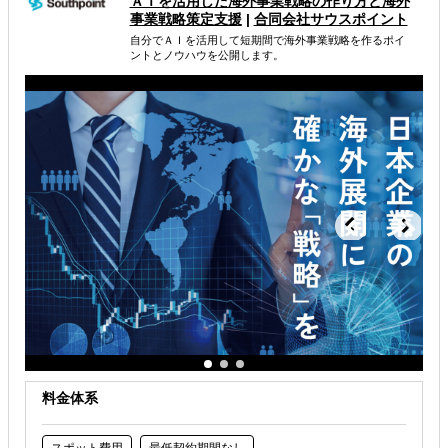
ＡＩを活用した海外事業戦略 の作り方と海外
事業戦略策定支援
|
合同会社サウスポイント
属するジャンル
自分でＡＩを活用して短期間で海外事業戦略を作るポイ
ントとノウハウを公開します。
海外市場調査・マーケティング
解決できる課題
自社事業に最適な進出形態を知りたい
自社商材に最適な販売方法を知りたい
自社商材の現地でのニーズを知りたい
料金体系