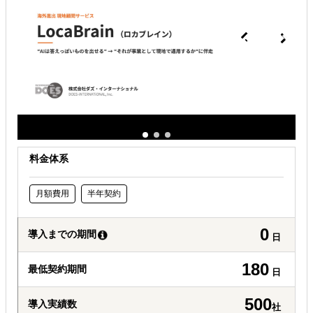
どの国に進出するべきか決めたい
自社事業に最適な進出形態を知りたい
自社商材に最適な販売方法を知りたい
料金体系
月額費用
半年契約
0
導入までの期間
日
180
最低契約期間
日
500
導入実績数
社