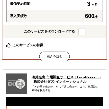
3
最低契約期間
ヶ月
600
導入実績数
社
このサービスをダウンロードする
このサービスの特徴
海外実務の情報が一気に収集できる！
属するジャンル
海外税務・会計
海外法務
海外労務
海外進出 市場調査サービス｜LocaResearch
|
株式会社ダズ･インターナショナル
解決できる課題
「どの国で売るか」から「誰に売るか」まで、意思決定
素材を収集する。
どの国に進出するべきか決めたい
自社事業に最適な進出形態を知りたい