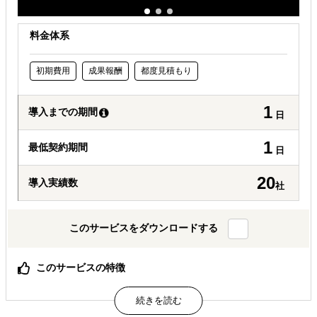
料金体系
初期費用
成果報酬
都度見積もり
1
導入までの期間
日
1
最低契約期間
日
20
導入実績数
社
このサービスをダウンロードする
このサービスの特徴
「海外展開×補助金×事業化」、補助金や制度を活用して海
外展開を成功させます
国家資格者を中心としたプロの支援者集団、「補助金取れ