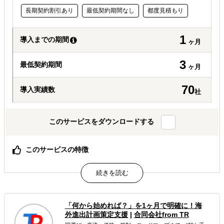
長期契約割引あり
最低契約期間なし
都度見積もり
1
導入までの期間
ヶ月
3
最低契約期間
ヶ月
70
導入実績数
社
このサービスをダウンロードする
このサービスの特徴
戦略〜制作〜運営〜実施後まで一気通貫（ワンストップ支
援）
“共感を生むストーリー設計”に強い（想いを言葉と体験へ
翻訳）
豊富な支援実績に基づく再現性ある設計（クラファン特有
「何から始めれば？」を1ヶ月で明確に！海
の訴求／リターン設計／成長導線）
外進出計画策定支援
|
合同会社from TR