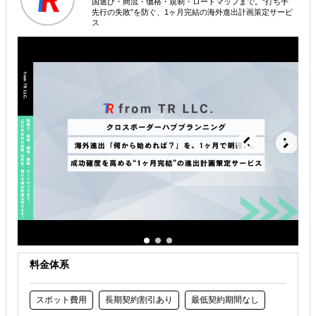
国選び・商流・価格・規制・ロードマップまで。“打ち手
属するジャンル
先行の失敗”を防ぐ、1ヶ月完結の海外進出計画策定サービ
ス
海外進出総合支援
販路拡大（営業代行・販売代理店探し）
輸出入・貿易・通関
解決できる課題
自社商材の現地でのニーズを知りたい
オンラインで販路開拓したい
海外におけるリスク・コストを低減したい
料金体系
スポット費用
長期契約割引あり
最低契約期間なし