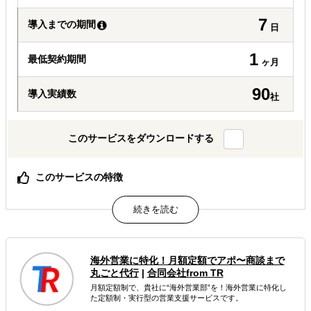
7
導入までの期間
日
1
最低契約期間
ヶ月
90
導入実績数
社
このサービスをダウンロードする
このサービスの特徴
1ヶ月・全3回で“動ける進出計画”を完成（国選び〜ロード
マップまで整理）
商社×マーケ視点で設計（商流・価格・規制の実務判断＋
価値訴求まで一体化）
計画で終わらず実行まで一気通貫（展示会・営業・輸出実
海外営業に特化！月額定額でアポ〜商談まで
務まで同チームが継続支援）
丸ごと代行
|
合同会社from TR
月額定額制で、貴社に“海外営業部”を！海外営業に特化し
属するジャンル
た定額制・実行型の営業支援サービスです。