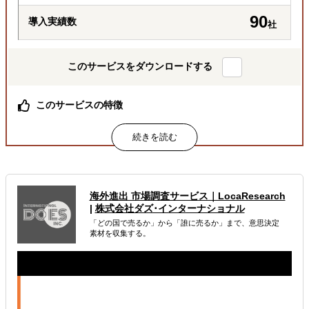
90
導入実績数
社
このサービスをダウンロードする
このサービスの特徴
総合商社出身社をはじめ、経験豊富な専門チームが巻き取
り対応
月額定額で、商社機能を “まるごと”一括代行
必要な業務を必要な分だけ柔軟に依頼可能
属するジャンル
海外進出 市場調査サービス｜LocaResearch
|
株式会社ダズ･インターナショナル
「どの国で売るか」から「誰に売るか」まで、意思決定
海外進出総合支援
販路拡大（営業代行・販売代理店探し）
素材を収集する。
輸出入・貿易・通関
解決できる課題