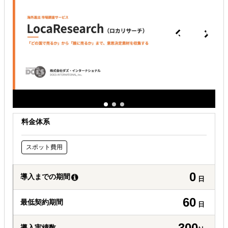
どの国に進出するべきか決めたい
自社商材の現地でのニーズを知りたい
許認可や規制調査など輸出／販売の準備をしたい
料金体系
スポット費用
0
導入までの期間
日
60
最低契約期間
日
300
導入実績数