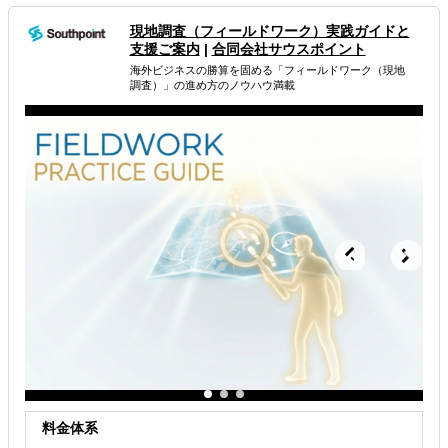
「次の打ち手をご提案」
サービス充実でも、費用は中小企業価格でご提供します。
現地調査（フィールドワーク） 実践ガイドと
支援ご案内
|
合同会社サウスポイント
属するジャンル
海外ビジネスの勝算を固める「フィールドワーク（現地
調査）」の進め方のノウハウ満載
海外市場調査・マーケティング
解決できる課題
自社商材の現地でのニーズを知りたい
許認可や規制調査など輸出／販売の準備をしたい
店舗出店のサポートをして欲しい
料金体系