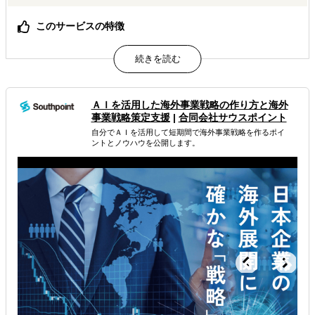
このサービスの特徴
渡航費不要・アポイント不要でエキスパートへインタビュ
ー可能
海外のエキスパートの「生の声」と「熱気」があなたの会
議室に
中小企業でも手の届く価格設定、フォローアップも充実
ＡＩを活用した海外事業戦略 の作り方と海外
事業戦略策定支援
|
合同会社サウスポイント
属するジャンル
自分でＡＩを活用して短期間で海外事業戦略を作るポイ
ントとノウハウを公開します。
海外市場調査・マーケティング
解決できる課題
自社事業に最適な進出形態を知りたい
自社商材に最適な販売方法を知りたい
自社商材の現地でのニーズを知りたい