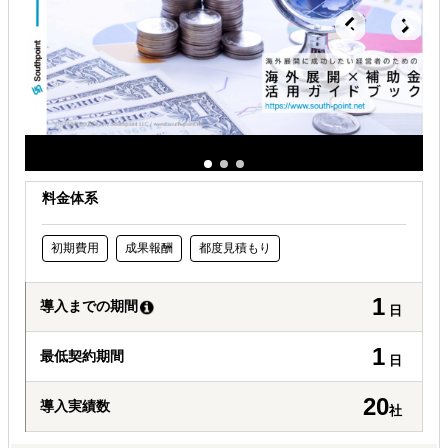
自社事業に最適な進出形態を知りたい
自社商材に最適な販売方法を知りたい
料金体系
初期費用
成果報酬
都度見積もり
1
導入までの期間
日
1
最低契約期間
日
20
導入実績数
社