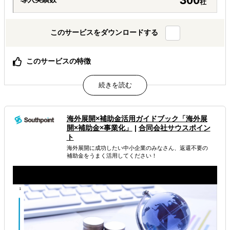
社
このサービスをダウンロードする
このサービスの特徴
何のために何を調べるか、調査設計から一緒に定義しま
す。
30万円から3段階。必要な分だけを、必要なときに。
AIでは辿り着けない、現地スタッフと有識者の一次情報。
海外展開×補助金活用ガイドブック「海外展
属するジャンル
開×補助金×事業化」
|
合同会社サウスポイン
ト
海外展開に成功したい中小企業のみなさん、返還不要の
海外進出総合支援
海外進出戦略・事業計画立案
補助金をうまく活用してください！
海外市場調査・マーケティング
解決できる課題
どの国に進出するべきか決めたい