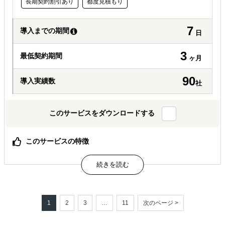
長期契約割引あり
都度見積もり
7
導入までの期間
日
3
最低契約期間
ヶ月
90
導入実績数
社
このサービスをダウンロードする
このサービスの特徴
総合商社出身社をはじめ、多言語対応×実務経験豊富なチ
ームが対応
アポ取得だけでなく、商談代行まで代行可能
資料の翻訳・条件交渉など実務も巻き取ります
1
2
3
…
11
次のページ >
属するジャンル