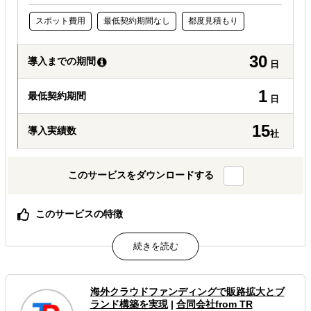
スポット費用
最低契約期間なし
都度見積もり
30
導入までの期間
日
1
最低契約期間
日
15
導入実績数
社
このサービスをダウンロードする
このサービスの特徴
確実な海外展開のための現地調査をサポートします
安心の旅行業登録事業者が航空券やホテルも手配可能
キーパーソンへのアポイント取得も依頼可能です
属するジャンル
海外クラウドファンディングで販路拡大とブ
ランド構築を実現
|
合同会社from TR