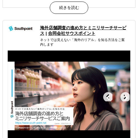
日本企業の海外展開に確かな「戦略」を、常識を覆すスピ
ードと費用でご提供
期間は１日、費用はわずか６９，８００円（税別）、国家
資格有資格者が対応するから安くても安心
海外店舗調査の進め方とミニリサーチサービ
属するジャンル
ス
|
合同会社サウスポイント
ネットでは見えない「海外のリアル」を知る方法をご案
内します
海外進出総合支援
海外市場調査・マーケティング
訪日外国人向けマーケティング
解決できる課題
どの国に進出するべきか決めたい
自社事業に最適な進出形態を知りたい
許認可や規制調査など輸出／販売の準備をしたい