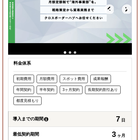
料金体系
初期費用
月額費用
スポット費用
成果報酬
年間契約
半年契約
3ヶ月契約
長期契約割引あり
都度見積もり
7
導入までの期間
日
3
最低契約期間
ヶ月