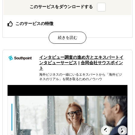
このサービスをダウンロードする
このサービスの特徴
「海外展開×補助金×事業化」、補助金や制度を活用して海
外展開を成功させます
国家資格者を中心としたプロの支援者集団、「補助金取れ
たらさようなら」のブローカーではありません
採択可能性と事業化にこだわった補助金申請支援、採択後
インタビュー調査の進め方とエキスパートイ
もしっかりサポート
ンタビューサービス
|
合同会社サウスポイン
ト
属するジャンル
海外ビジネスの一線にいるエキスパートから 「海外ビジ
ネスのリアル」を聞き取るためのノウハウ
資金調達
助成金・補助金
海外進出・海外展開資金の融資
解決できる課題
海外におけるリスク・コストを低減したい