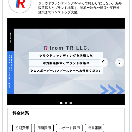
クラウドファンディングを“やって終わり”にしない。海外
海外進出戦略・事業計画立案
販路拡大とブランド構築を、戦略〜制作〜運営〜実行後
施策までワンストップ支援。
海外市場調査・マーケティング
海外テストマーケティング・簡易調査
解決できる課題
自社商材に最適な販売方法を知りたい
自社商材の現地でのニーズを知りたい
許認可や規制調査など輸出／販売の準備をしたい
料金体系
初期費用
月額費用
スポット費用
成果報酬