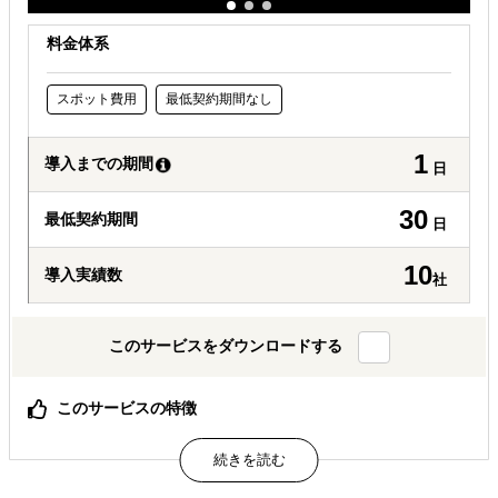
料金体系
スポット費用
最低契約期間なし
1
導入までの期間
日
30
最低契約期間
日
10
導入実績数
社
このサービスをダウンロードする
このサービスの特徴
渡航費・語学・ノウハウ・準備不要で、海外の消費の現場
のリアルを可視化
丁寧にヒアリングを実施、調査後のミーティングも実施