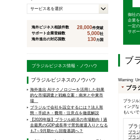
御社の
企業を
一定の
28,000
海外ビジネス相談件数
件突破
サポー
5,000
サポート企業登録数
社
130
海外進出の対応国数
カ国
ブ
ブラジルビジネス情報・ノウハウ
ブラジルビジネスのノウハウ
Warning
: U
ブラ
海外進出 AIテクノロジーを活用した効果
的な市場調査と戦略立案：南米と中東市
ブラジル
場
ィングな
ブラジルで会社を設立するには？法人形
もいいで
態・手続き・費用・注意点を徹底解説
【2020年版】ブラジル経済の市場動向 | 過
去最悪のGDP成長率で景気後退入りとなる
ブラ
も7～9月期から回復基調へ？
ブラ
ブラ