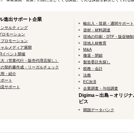
。
ル進出サポート企業
輸出入・貿易・通関サポート
コンサルティング
資材・材料調達
プロモーション
現地の印刷・DTP・販促物
・プロモーション
現地人材教育
シャルメディア展開
M&A
Rイベント開催
撤退・閉鎖
拡大（営業代行・販売代理店探し）
製造委託先探し
との契約書作成・リーガルチェック
税務・会計
採用・紹介
法務
サポート
EC決済
物流サポート
企業調査・与信調査
Digima～出島～オリジ
ビス
開国データバンク