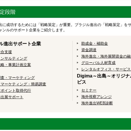
定段階
出に成功するためには「戦略策定」が重要。ブラジル進出の「戦略策定」を
ャンルのサポート企業をご紹介します。
ル進出サポート企業
助成金・補助金
資金調達
総合支援
海外進出・海外展開資金の融
コンサルティング
グローバル人材育成
戦略・事業計画立案
レンタルオフィス・サービス
Digima～出島～オリジ
調査・マーケティング
ビス
トマーケティング・簡易調査
セミナー
アポイント取得代行
海外視察アレンジ
会出展サポート
海外進出WEB診断