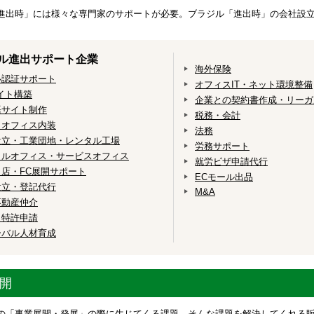
進出時」には様々な専門家のサポートが必要。ブラジル「進出時」の会社設立
ル進出サポート企業
海外保険
ル認証サポート
オフィスIT・ネット環境整備
イト構築
企業との契約書作成・リーガ
語サイト制作
税務・会計
・オフィス内装
法務
設立・工業団地・レンタル工場
労務サポート
タルオフィス・サービスオフィス
就労ビザ申請代行
店・FC展開サポート
ECモール出品
設立・登記代行
M&A
不動産仲介
・特許申請
ーバル人材育成
開
の「事業展開・発展」の際に生じてくる課題。そんな課題を解決してくれる