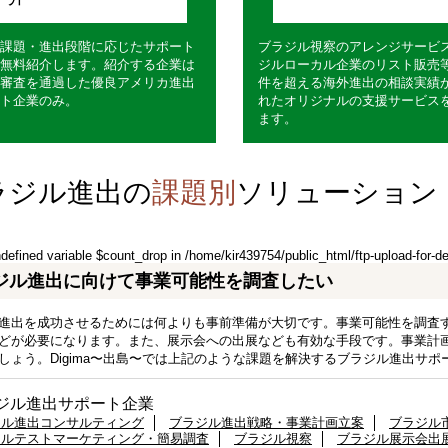
課題・進出段階に応じたサポート
ブラジル視察のアレンジサービ
無料紹介します。紹介する企業は
ジルローカル企業のリスト販売
審査を通過した優良アメリカ進出
件を超える海外進出の相談実績
ト企業のみ。
れたオリジナルの支援サービス
ます。
ラジル進出の
課題別
ソリューション
ndefined variable $count_drop in
/home/kir439754/public_html/ftp-upload-for-d
ジル進出に向けて事業可能性を調査したい
進出を成功させるためには何よりも事前準備が大切です。事業可能性を調査
どが必要になります。また、展示会への出展なども有効な手段です。事業計
しょう。Digima〜出島〜では上記のような課題を解決するブラジル進出サ
ジル進出サポート企業
ジル進出コンサルティング
ブラジル進出戦略・事業計画立案
ブラジル
ジルテストマーケティング・簡易調査
ブラジル視察
ブラジル展示会出