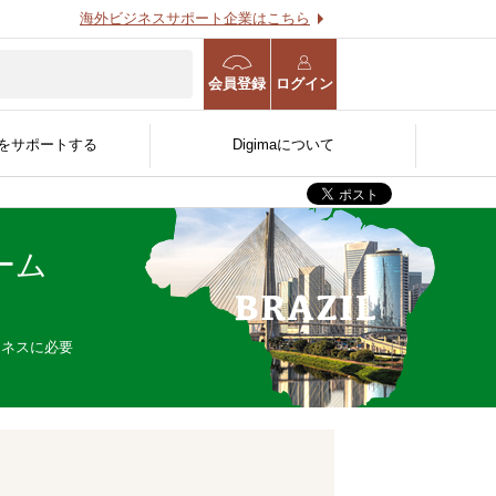
海外ビジネスサポート企業はこちら
会員登録
ログイン
をサポートする
Digimaについて
ーム
海外進出WEB診断
海外事業計画策定支援サー
用する
O
る
官公庁/公的機関/金融機関
ビス
人〜
向け
ジネスに必要