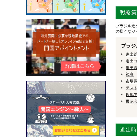
戦略策
ブラジル進
の様々なジ
ブラジ
進出
進出
進出
視察
市場
テス
現地
展示
進出時