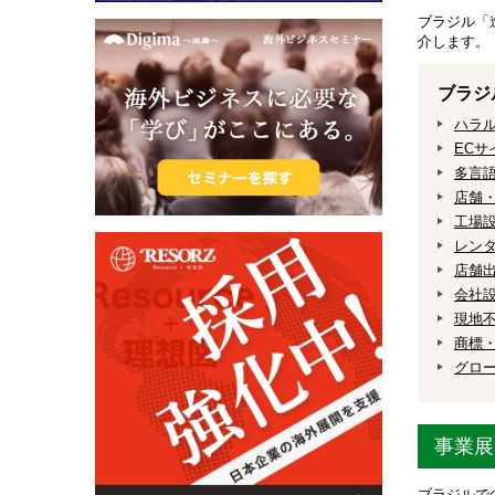
ブラジル「
介します。
ブラジ
ハラ
ECサ
多言
店舗
工場
レン
店舗出
会社
現地
商標
グロ
事業展
ブラジルで