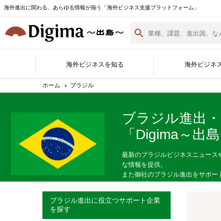
海外進出に関わる、あらゆる情報が揃う「海外ビジネス支援プラットフォーム」
海外ビジネスを知る
海外ビジネ
ホーム
ブラジル
ブラジル進出
「Digima～出
Digima Library
無料相談窓口
サポート企業一覧
各国の最新情報
海外ビジネスノウハウ
海外イベント実績紹介
サポート企業ができること
Digimaとは
サポート企業の登録・詳細
海外進出白書
資料ダウンロード
（最新版）
最新のブラジルビジネスニュース
な情報を提供。
また御社のブラジル進出をサポー
御社のブラジル進出を徹底サポー
ブラジル進出に役立つサポート企業
を探す