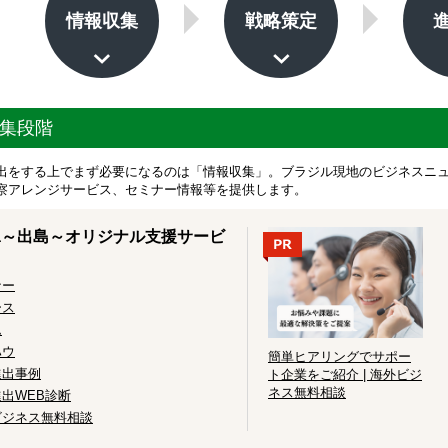
情報収集
戦略策定
集段階
出をする上でまず必要になるのは「情報収集」。ブラジル現地のビジネスニ
察アレンジサービス、セミナー情報等を提供します。
ima～出島～オリジナル支援サービ
ナー
ース
ム
ハウ
簡単ヒアリングでサポー
進出事例
ト企業をご紹介 | 海外ビジ
ネス無料相談
出WEB診断
ビジネス無料相談