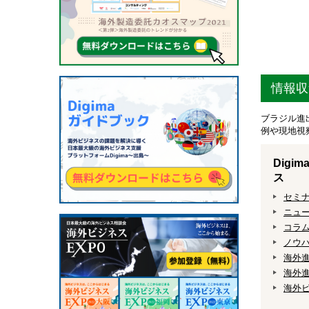
情報収
ブラジル進
例や現地視
Dig
ス
セミ
ニュ
コラ
ノウ
海外
海外進
海外