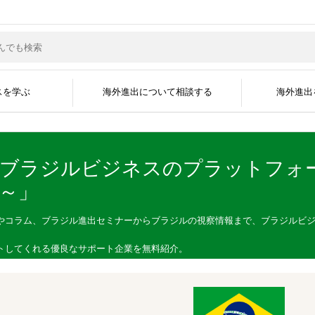
スを学ぶ
海外進出について相談する
海外進出
・ブラジルビジネスのプラットフォ
島～」
サポートジャンル
現地企業と繋がる
グローバル人材を採
海外ビジネスコラム
海外ビジネスセミナー
海外進出事例
海外進出企業
資料掲載について
メディア掲載実績
無料会員登録
広告掲載について
よくある質問
海外ビジネスEXP
展示会に出展す
運営会社
開国アポイントメント
開国エンジン〜縁
インタビュー
やコラム、ブラジル進出セミナーからブラジルの視察情報まで、ブラジルビ
トしてくれる優良なサポート企業を無料紹介。
トします。