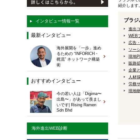
紹介します
ブラジ
インタビュー情報一覧
進出
最新インタビュー
WEB
広告
海外展開を「一歩」進め
ソー
るための “INFORICH・
現地P
梶流” ネットワーク構築
販路
術
企業
人材
おすすめインタビュー
労務
現地
今の若い人は「Digima〜
出島〜」があって羨まし
いです| Rising Ramen
Sdn Bhd
海外進出WEB診断