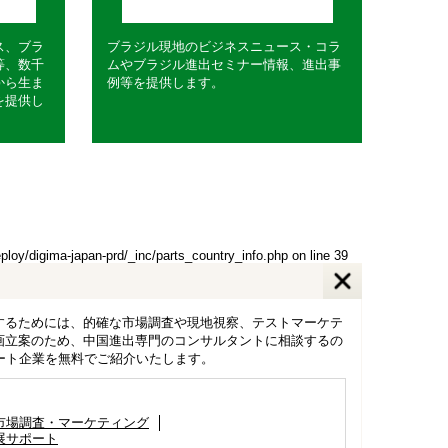
ス、ブラ
ブラジル現地のビジネスニュース・コラ
等、数千
ムやブラジル進出セミナー情報、進出事
から生ま
例等を提供します。
を提供し
eploy/digima-japan-prd/_inc/parts_country_info.php
on line
39
するためには、的確な市場調査や現地視察、テストマーケテ
画立案のため、中国進出専門のコンサルタントに相談するの
ポート企業を無料でご紹介いたします。
市場調査・マーケティング
展サポート