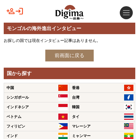
モンゴルの海外進出インタビュー
お探しの国では現在インタビュー記事はありません。
前画面に戻る
国から探す
中国
香港
シンガポール
台湾
インドネシア
韓国
ベトナム
タイ
フィリピン
マレーシア
インド
ミャンマー