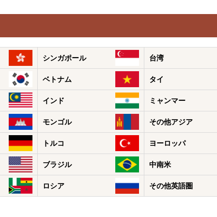
シンガポール
台湾
ベトナム
タイ
インド
ミャンマー
モンゴル
その他アジア
トルコ
ヨーロッパ
ブラジル
中南米
ロシア
その他英語圏