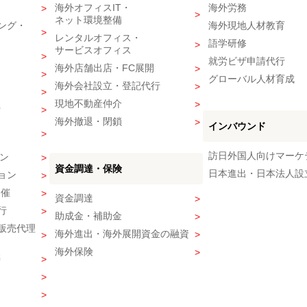
海外オフィスIT・
海外労務
ネット環境整備
ング・
海外現地人材教育
レンタルオフィス・
語学研修
サービスオフィス
就労ビザ申請代行
海外店舗出店・FC展開
グローバル人材育成
海外会社設立・登記代行
現地不動産仲介
行
海外撤退・閉鎖
インバウンド
訪日外国人向けマーケ
ン
資金調達・保険
日本進出・日本法人設
ョン
開催
資金調達
行
助成金・補助金
販売代理
海外進出・海外展開資金の融資
海外保険
築