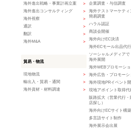
海外進出戦略・事業計画立案
企業調査・与信調査
海外進出コンサルティング
海外テストマーケティ
簡易調査
海外視察
ハラル認証
通訳
商談会開催
翻訳
海外向けEC決済
海外M&A
海外ECモール出品代
ソーシャルメディアで
海外展開
貿易・物流
海外WEBプロモーショ
現地物流
海外広告・プロモーシ
輸出入・貿易・通関
海外現地PRイベント
海外資材・材料調達
現地アポイント取得代
販路拡大（営業代行・
店探し）
海外向けECサイト構
多言語サイト制作
海外展示会出展