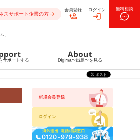
無料相談
会員登録
ログイン
ネスサポート企業の方
ム」
pport
About
をサポートする
Digima〜出島〜を見る