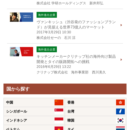
株式会社 学研ホールディングス
新井邦弘
海外進出企業
ヴァンキッシュ（渋谷発のファッションブラン
ド）が見据える世界73億人のマーケット
2017年3月29日 10:30
株式会社せーの
石川 涼
海外進出企業
キッチンメーカークリナップ社の海外向け製品
開発とタイの販路開拓への挑戦
2016年6月29日 13:22
クリナップ株式会社
海外事業部 西川美久
国から探す
中国
香港
シンガポール
台湾
インドネシア
韓国
ベトナム
タイ