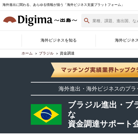
海外進出に関わる、あらゆる情報が揃う「海外ビジネス支援プラットフォーム」
海外ビジネスを知る
海外ビジネ
ホーム
ブラジル
資金調達
Digima Library
無料相談窓口
サポート企業一覧
各国の最新情報
海外ビジネスノウハウ
海外イベント実績紹介
サポート企業ができること
Digimaとは
サポート企業の登録・詳細
海外進出白書
海外進出・海外ビジネスのプラ
資料ダウンロード
（最新版）
ブラジル進出・ブ
な
資金調達サポート