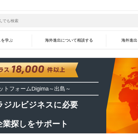
スを学ぶ
海外進出について相談する
海外進出
サポートジャンル
現地企業と繋がる
グローバル人材を採
海外ビジネスコラム
海外ビジネスセミナー
海外進出事例
海外進出企業
資料掲載について
メディア掲載実績
無料会員登録
広告掲載について
よくある質問
海外ビジネスEXP
展示会に出展す
運営会社
ットフォーム
Digima～出島～
開国アポイントメント
開国エンジン〜縁
インタビュー
ラジルビジネスに必要
企業探しをサポート