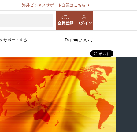
海外ビジネスサポート企業はこちら
会員登録
ログイン
をサポートする
Digimaについて
海外進出WEB診断
海外事業計画策定支援サー
用する
O
る
官公庁/公的機関/金融機関
ビス
人〜
向け