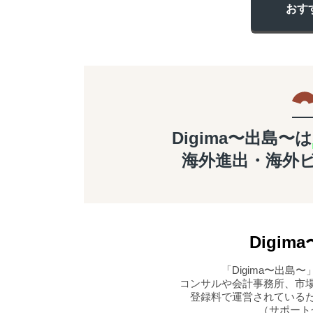
おす
Digima〜出島〜は
海外進出・海外
Digima
「Digima〜出
コンサルや会計事務所、市
登録料で運営されている
（サポート