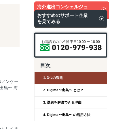
海外進出コンシェルジュ
に無料相談
おすすめのサポート企業
を見てみる
お電話でのご相談 平日10:00 〜 18:00
目次
1. 3つの課題
のアンケー
出島〜 海
2. Digima〜出島〜 とは？
3. 課題を解決できる理由
4. Digima〜出島〜 の活用方法
かもしれま