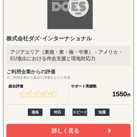
株式会社ダズ･インターナショナル
アジアエリア（東南・東・南・中東）・アメリカ・
EU進出における伴走支援と現地対応力
ご利用企業からの評価
※ご利用企業から集めた評価をもとに作成
総合評価
サポート実績数
★
★
★
★
★
★
★
★
★
★
1550
件
価格
対応
スピード
知識
詳しく見る