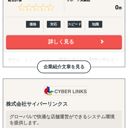
総合評価
サポート実績数
ます。
★
★
★
★
★
★
★
★
★
★
0
件
価格
対応
スピード
知識
詳しく見る
当社は、ヒト・システム・情報を中心にお客様が求めるソ
リューションを創造し提供する、
企業紹介文章を見る
ソリューション・プロバイダーです。
常に最新技術を利用した新たなソリューションを創造する
とともに、お客様の思いを形にすることで、お客様に満足
していただけるソリューションを提供していきます。
株式会社サイバーリンクス
グローバルで快適な店舗運営ができるシステム環境
を提供します。