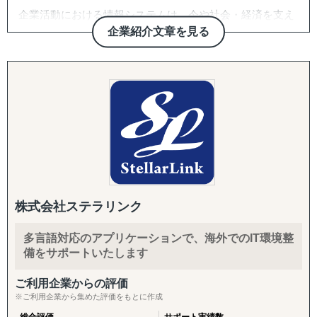
企業活動における情報システムは、今や社会・経済を支え
る必要不可欠なインフラとなっております。
企業紹介文章を見る
企業経営強化の重要な施策として『企業の情報戦略』を実
現すべく、スピード化やグローバル化にも対応する最新の
情報通信技術を駆使したトータルソリューションが求めら
れています。
私たちは、ロジスティクスIT分野において、常に新しい
視点で最先端高品質のシステム提供を通じて、企業活動は
もとより社会インフラ構築の一助として豊かな社会づくり
に貢献すべくたゆまぬ努力をしてまいります。
この取り組みを実現すべく、これまで数多くのお客さま
の事業を支えてきた『ロジスティクスITのエキスパート』
として
株式会社ステラリンク
1.グローバル、SCM対応のWMS等、トータルロジスティ
クスITソリューションの提供
多言語対応のアプリケーションで、海外でのIT環境整
2.今後注力する分野のパッケージ開発とシステム開発を重
備をサポートいたします
点としたソリューションの提供
3.720社にのぼる実績と経験から成る物流コンサルティング
ご利用企業からの評価
力と情報通信技術力の提供
※ご利用企業から集めた評価をもとに作成
これらを通じてお客さまに喜ばれるシステムを実現いたし