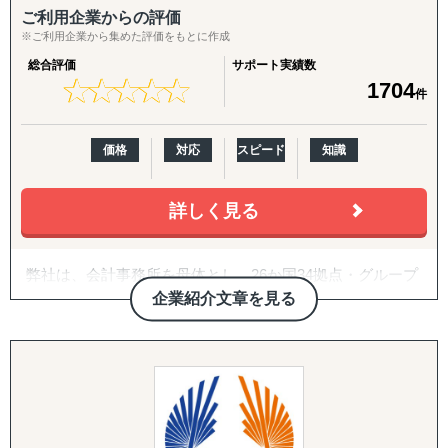
↳ アジア（中華系）：日本・香港・シンガポール・台湾・
ご利用企業からの評価
韓国
※ご利用企業から集めた評価をもとに作成
↳ アジア（中東ほか）：ドバイ・サウジアラビア・イン
総合評価
サポート実績数
ド・バングラデシュ・モンゴル
★
★
★
★
★
★
★
★
★
★
1704
件
↳ 欧米：アメリカ・イギリス・フランス・ドイツ
※サポート内容により、対応の可否や得意・不得意な分野
があります。
価格
対応
スピード
知識
------------------------------------
詳しく見る
■ 対応施策について
弊社は、会計事務所を母体とし、26か国34拠点・グループ
◆以下はこれまで当社で実績が多く、特にニーズの高い支
従業員357名のグローバルコンサルティングファームで
企業紹介文章を見る
援パッケージです。
す。
『LocaBrain（ロカブレイン）｜海外進出 現地顧問サービ
2007年に日本の会計事務所として初めてインドに進出し、
ス』
翌年ASEAN一帯、中南米等にも展開。
↳ AIが出した"答えっぽいもの"を、現地のリアルで答え合
20年近い海外実務の蓄積があり、実績・ノウハウも豊富に
わせする。海外進出の現地顧問サービス。
ございます。