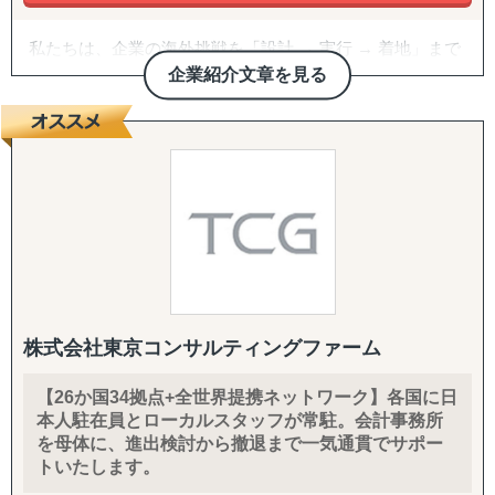
私たちは、企業の海外挑戦を「設計 → 実行 → 着地」まで
一気通貫で伴走支援します。
企業紹介文章を見る
『どの国が最適か？』を見極めるゼロ→イチの意思決定か
ら、
進出後に必ず直面する現地でのマーケティング課題まで主
要各国に常駐するメンバーが、現地起点で一貫してサポー
トします。
これまでの支援歴は20年以上、実績は1,500社を超えまし
た。
※支援主要各国の現地スタッフ300人以上配置。進出後も
継続して支援できる体制を構築しています。
株式会社東京コンサルティングファーム
------------------------------------
【26か国34拠点+全世界提携ネットワーク】各国に日
本人駐在員とローカルスタッフが常駐。会計事務所
■ サポート対象国（グループ別）
を母体に、進出検討から撤退まで一気通貫でサポー
↳ ASEAN主要国：タイ・ベトナム・マレーシア・カンボ
トいたします。
ジア・インドネシア・フィリピン・ラオス