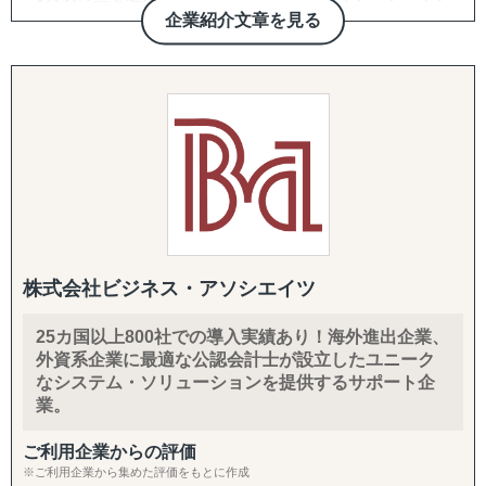
ョナル】
い国も提携専門家経由で対応。「まず1〜2社、現地候補と
企業紹介文章を見る
トレーディネート株式会社は「貿易を通じて人と人をつな
面談したい」というスポットご相談から承ります。
◆以下は個別施策として各専門家チームが対応します。
げる」という理念のもと、
海外展開を目指す企業と海外市場を結ぶ架け橋として2015
・スモールスタート対応(月額8万円〜のGEO/EOR)
『市場把握TEAM』
年に創業しました。
まずは現地法人を作らずに人だけ採用したい、テストマー
目的：海外現地を理解し、事業の成功可能性を高める
台湾・タイを中心としたアジア市場に特化し、
ケティングからはじめたいというお客様向けに、月額8万
↳ 市場概況・規制調査
物流と営業代行を融合させた独自のサービスで、
円〜の雇用代行(GEO/EOR)をご用意。海外進出の最初の一
↳ 競合調査
これまで多くの企業の海外進出を成功に導いてきました。
歩を、低リスク・低コストで踏み出していただけます。
↳ 企業信用調査
↳ 現地視察の企画・アテンド
■ グローバルサポートの強み
・海外進出支援(法人設立〜撤退まで)
【圧倒的な台湾ネットワーク】
進出相談・現地視察アテンドから、登記・各種ライセンス
『集客活動チーム』
創業以来、台湾に毎月渡航し構築してきた強固なパートナ
取得、株主税務番号(PAN等)取得、銀行口座開設、進出後
目的：海外現地で“売れる”ためのマーケティング活動を確
株式会社ビジネス・アソシエイツ
ーシップにより、
の継続サポート、撤退・閉鎖まで一気通貫で対応します。
立する
他社では提供できない販路開拓ルートを確保。食品、酒、
↳ 多言語サイト制作
25カ国以上800社での導入実績あり！海外進出企業、
米、庭木、観賞魚などの特殊分野でも確かな実績を持ち、
・クロスボーダーM&A(海外M&A)
↳ EC運用
外資系企業に最適な公認会計士が設立したユニーク
あらゆる商材の輸出入をサポートします。
海外企業の買収・売却によるスピード進出・スピード撤退
↳ SNS運用
なシステム・ソリューションを提供するサポート企
をご支援。ターゲット選定、買収戦略立案、デューデリジ
↳ 広告運用（Google／Meta など）
業。
【貿易業界の"異端児"としての挑戦】
ェンス、バリュエーション、契約、ポストM&Aまでワンス
↳ インフルエンサー施策
常識にとらわれない発想で、通常の貿易会社では対応困難
トップで対応します。
↳ 画像・動画コンテンツ制作
ご利用企業からの評価
な案件にも果敢に挑戦。
※ご利用企業から集めた評価をもとに作成