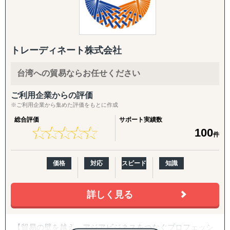
『INTERForce｜海外進出伴走サポート』
また、自社拠点を持たない国についても、現地パートナ
↳ 海外事業を貴社の海外事業担当者として伴走
ー・提携専門家とのネットワークを通じて、世界どこでも
対応可能な体制を構築しています。
『LocaForce（ロカフォース）海外販路開拓 現地支援サー
ビス』
トレーディネート株式会社
海外進出のご相談・市場調査から、現地法人設立、海外子
↳ 海外営業支援TEAMによる現地営業の即戦力化
会社管理、クロスボーダーM&A、事業戦略再構築、撤退ま
台湾への貿易ならお任せください
で、国際ビジネスのすべてのフェーズをワンストップでサ
『LocaResearch（ロカリサーチ）海外進出 市場調査サー
ポート。
ビス』
ご利用企業からの評価
↳「どの国で売るか」から「誰に売るか」まで、意思決定
※ご利用企業から集めた評価をもとに作成
特に、会計・税務・法務・労務・人事の専門家を各国で内
素材を収集する。
総合評価
サポート実績数
製していることが、他のコンサルティングファームにはな
★
★
★
★
★
★
★
★
★
★
100
件
い強みです。
『セカイキョテン｜海外会社設立サポート』
↳ 現地法人・オフショア法人の設立、登記、銀行口座開設
〈主要サービス〉
までをワンストップで代行
価格
対応
スピード
知識
・販路開拓 現地企業マッチング(出島での小規模ニーズに
『ビザスル｜海外ビザ取得サポート』
対応)
詳しく見る
↳ 就労ビザ・長期滞在ビザなど、進出・移住に必要なビザ
海外販路拡大、提携先・代理店のリストアップ、合弁パー
取得を現地連携でサポート
トナー探しを単発でもお請けします。
【貿易の壁を越え、アジアビジネスをつなぐプロフェッシ
各国の現地拠点・駐在員のネットワークに加え、拠点のな
------------------------------------