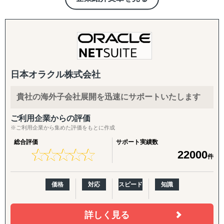
『multibook』を提供しています。12言語、複数帳簿に対応
し、外貨建残高管理をはじめ本格的な会計機能、モノの動
きと会計仕訳を連動させたロジスティクス機能、日割償却
など国要件に対応した固定資産機能、IFRSでの連結決算に
対応したリース資産管理機能、立替経費精算機能、連結会
計ソフトへの連携機能、グローバル全拠点の業績を把握す
日本オラクル株式会社
るマネジメントコックピット機能、VAT申告書、源泉徴収
税申告書、Invoice出力など、各国会計、税務、商習慣に対
応した機能を実現しています。こうした機能を低価格で、
貴社の海外子会社展開を迅速にサポートいたします
短期に導入いただけるmultibookは企業の異なる国や地域で
のスムーズなビジネス展開を後押しし、連結決算の早期化
ご利用企業からの評価
※ご利用企業から集めた評価をもとに作成
や内部統制の強化、海外子会社の不正防止に大きく貢献し
ます。
総合評価
サポート実績数
★
★
★
★
★
★
★
★
★
★
22000
件
また、弊社はERPだけではなく、そのツールを使って海外
拠点の経理業務を代行するアウトソーシングサービス『海
外クラウド経理部』も提供しています。海外単拠点の経理
価格
対応
スピード
知識
まるごと代行はもちろん、日本本社の海外に関する連結作
業の一部といった、ちょっとした業務の代行も対応してい
詳しく見る
ます。