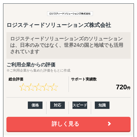
教育によって継承。協力会社や派遣会社に頼ることなく、
との連携等を全てワンストップサービスで提供。自社海外
設計・開発・販売・保守までを一貫して担当し、お客様を
拠点（中国、シンガポール、台湾、マレーシア）があるた
支え続けます。
め海外展開先でも手厚いサポートに実績がございます。
Oracle NetSuite と Workday Adaptive Planning 代理店
ロジスティードソリューションズ株式会社
をしております。
システム販売、導入、開発、トレーニング、サポート、運
ロジスティードソリューションズのソリューション
用支援の幅広いサービスを提供しております。
は、日本のみではなく、世界24の国と地域でも活用
されています
ご利用企業からの評価
※ご利用企業から集めた評価をもとに作成
総合評価
サポート実績数
★
★
★
★
★
★
★
★
★
★
720
件
価格
対応
スピード
知識
詳しく見る