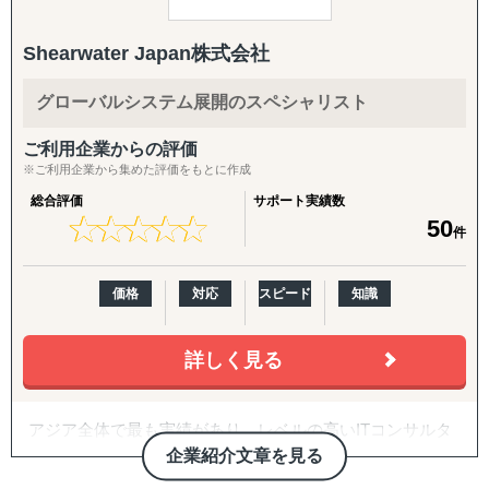
「貿易をしたくてもできない」という壁を取り除き、
中小企業でも海外市場で成功できるよう、専門知識と情熱
成長を志向する中堅企業を支える。それは、大手外資系監
をもってサポートします。
Shearwater Japan株式会社
査法人出身で、システム監査技術者の資格も有する現代表
特に台湾市場では、日本製品への高い信頼と円安傾向が追
が掲げた創業の意志です。
い風となり、
グローバルシステム展開のスペシャリスト
社員は、この意志と、豊富な経営・ITの知識を厳しい社内
ビジネスチャンスが広がっています。
教育によって継承。協力会社や派遣会社に頼ることなく、
挑戦を迷っている方、まずはお気軽にご相談ください。
ご利用企業からの評価
設計・開発・販売・保守までを一貫して担当し、お客様を
貴社の製品・サービスの強みを活かした、オーダーメイド
※ご利用企業から集めた評価をもとに作成
支え続けます。
の海外展開戦略をご提案いたします。
総合評価
サポート実績数
★
★
★
★
★
★
★
★
★
★
50
件
私たちの社是のひとつに、「継続的なサポート」がありま
す。
だから、サポートの単位は最低でも20年。お客様は、バー
価格
対応
スピード
知識
ジョンアップのたびに発生する多額のコストや、製品検討
や導入トレーニングにかかるタイムロスを気にすることな
く、本業の発展に注力できます。
詳しく見る
成長を志向する中堅企業を支える。それは、大手外資系監
査法人出身で、システム監査技術者の資格も有する現代表
アジア全体で最も実績があり、レベルの高いITコンサルタ
が掲げた創業の意志です。
ント集団。
企業紹介文章を見る
社員は、この意志と、豊富な経営・ITの知識を厳しい社内
プロジェクト管理、コンサルティング、開発、他システム