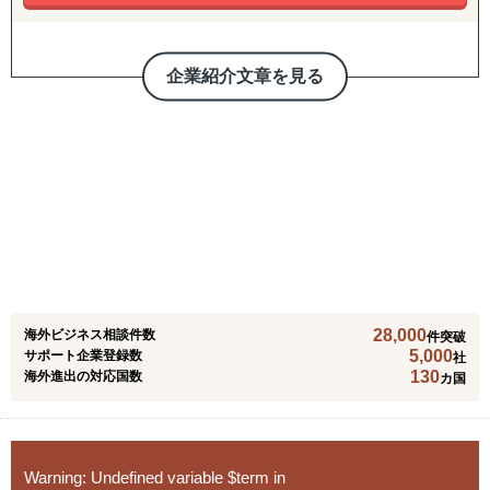
更に、マルチブックは海外拠点の人事・給与計算のアウト
ソーシングサービスも行っています。海外現地で人事スタ
1998年、NetSuiteはクラウドコンピューティング革命の先
企業紹介文章を見る
ッフを雇用することなく、海外人事・給与計算業務を運用
駆者として、世界で初めてインターネット上でビジネスア
することができるアウトソーシングサービスです。世界の
プリケーションを提供する企業として設立されました。 今
HR専門家が各国の人事業務を代行し、入退社手続き、給
日、NetSuiteは、200を超える国や地域の22,000社の企業
与計算、給与明細の送付、対象国における給与振り込みや
に、クラウド財務会計、ERP、Eコーマスといった統合ア
税金の支払いまで、あらゆる側面をサポートします。
プリケーションを提供しています。2016年11月7日に、米
オラクルは、急進クラウド企業、NetSuiteの買収を発表い
たしました。
オラクルはNetSuiteが参画したことにより、企業規模を問
わず、より幅広い業種に適応したサービスを提供すること
28,000
海外ビジネス相談件数
が可能になりました。
件突破
5,000
サポート企業登録数
社
130
海外進出の対応国数
カ国
Warning
: Undefined variable $term in