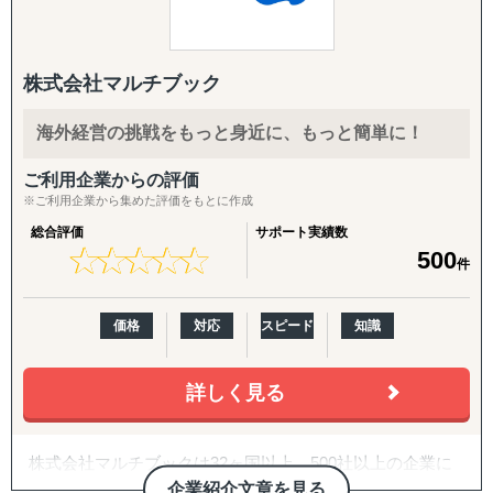
プライム上場（証券コード：3683）
海外向け事業としては、グローバルに店舗展開するアパレ
株式会社マルチブック
ルブランド・ジュエリー・スポーツ用品・家具雑貨といっ
た専門店企業様向けに、国内外で利用できるクラウド型
POSシステム「RetailPro (リテイルプロ）」を提供してい
海外経営の挑戦をもっと身近に、もっと簡単に！
ます。
ご利用企業からの評価
※ご利用企業から集めた評価をもとに作成
※「会社の強み」は弊社海外向け事業の強みについて記載
しております。
総合評価
サポート実績数
★
★
★
★
★
★
★
★
★
★
500
件
価格
対応
スピード
知識
詳しく見る
株式会社マルチブックは32ヶ国以上、500社以上の企業に
ご利用いただいているグローバルクラウドERPサービス
企業紹介文章を見る