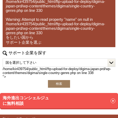
/home/kir439754/public_html/ftp-upload-for-deploy/digima-
japan-prd/wp-content/themes/digima/single-country-
genre.php
on line
330
Warning
: Attempt to read property "name" on null in
/home/kir439754/public_html/ftp-upload-for-deploy/digima-
japan-prd/wp-content/themes/digima/single-country-
genre.php
on line
330
をしたい国から
サポート企業を選ぶ
サポート企業を探す
/home/kir439754/public_html/ftp-upload-for-deploy/digima-japan-prd/wp-
content/themes/digima/single-country-genre.php on line
338
">
検索
海外進出コンシェルジュ
に無料相談