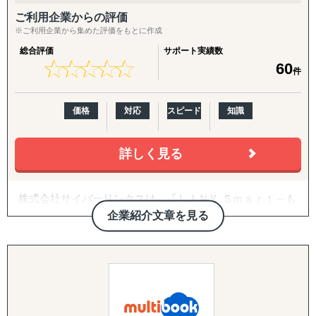
ご利用企業からの評価
※ご利用企業から集めた評価をもとに作成
総合評価
サポート実績数
★
★
★
★
★
★
★
★
★
★
60
件
価格
対応
スピード
知識
詳しく見る
株式会社サイバーリンクスは、「ＬＩＮＫ Ｓｍａｒｔ～も
たず、つながる時代へ～」のブランドコンセプトのもと、
企業紹介文章を見る
食品流通業や官公庁などの業界に特化した、共同利用型ク
ラウドサービス「シェアクラウド」を提供しています。
流通クラウド、官公庁クラウド、トラスト、モバイルネッ
トワークの４つの領域で事業を展開し、ＩＴコストの削減
や、経営の効率化を支援するとともに、業界プラットフォ
ームとして、業界全体の発展に貢献してまいります。東証