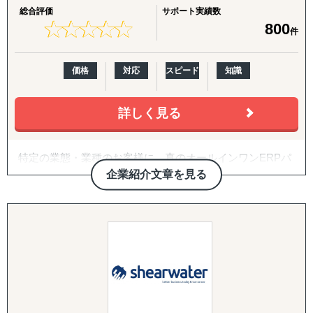
生き物・植物の輸出入や、特殊貨物の取扱いなど、
・国際税務・監査・労務
『販路構築チーム』
総合評価
サポート実績数
専門性の高いサービスを提供しています。
各国の税務・会計、移転価格、子会社監査、人事労務制度
目的：海外現地で最適なパートナーとの取引を創出する
★
★
★
★
★
★
★
★
★
★
800
件
設計、駐在員税務、グローバル税務戦略まで、会計事務所
↳ 商談向け資料制作
【両方向のビジネス支援】
を母体とした専門家ネットワークで網羅します。
↳ 企業リストアップ
日本から海外への展開支援だけでなく、海外企業の日本進
↳ アポイント取得
価格
対応
スピード
知識
出もサポート。
↳ 商談創出・交渉サポート
輸入→保管→ピッキング→発送までのワンストップ物流体
↳ 契約サポート
詳しく見る
制により
、EC販売やオムニチャネル展開もスムーズに実現します。
『体制構築チーム』
目的：海外現地で活動するために必要な土台をつくる
特定の業態・業種のお客様に、真のオールインワンERPパ
■ サービス展開
↳ 会社設立（登記・銀行口座）
ッケージ、Plaza-iを提供、
企業紹介文章を見る
↳ ビザ申請サポート
成長を永続的に支えていく。
海外（台湾・タイ・シンガポール他）での営業代行
↳ 不動産探索（オフィス・倉庫・店舗・住居）
それが、私たち、ビジネス・アソシエイツです。
グローバル輸出入サポート（コンテナ手配、通関手続き
↳ 店舗開業パッケージ（許認可・内装・採用・集客）
等）
↳ 人材採用支援（現地スタッフ採用）
私たちの社是のひとつに、「継続的なサポート」がありま
現地マーケットリサーチ・プロモーション支援
す。
特殊貨物（食品、植物、生物等）の輸出入対応
------------------------------------
だから、サポートの単位は最低でも20年。お客様は、バー
展示会・商談会の出展代行・同行サポート
ジョンアップのたびに発生する多額のコストや、製品検討
EC向け国際物流管理（保管・ピッキング・発送）
や導入トレーニングにかかるタイムロスを気にすることな
く、本業の発展に注力できます。