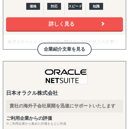
用いただけます。
価格
対応
スピード
知識
■スタンダードプラン
詳しく見る
初期費用：150,000円（税別。以下同様）
年額料金：357,600円（月額料金：29,800円）
利用者数：3名
株式会社マルチブックは32ヶ国以上、500社以上の企業に
ご利用いただいているグローバルクラウドERPサービス
企業紹介文章を見る
プランの詳細やその他のプランの内容についてはURLより
『multibook』を提供しています。12言語、複数帳簿に対応
お問い合わせください。
し、外貨建残高管理をはじめ本格的な会計機能、モノの動
きと会計仕訳を連動させたロジスティクス機能、日割償却
*経理クラウドサービス（Corporate as a Service）は、経
など国要件に対応した固定資産機能、IFRSでの連結決算に
理業務に関する専門人材、業務運用ノウハウ、会計システ
対応したリース資産管理機能、立替経費精算機能、連結会
ムを合わせて提供するパッケージサービスです。会計業務
計ソフトへの連携機能、グローバル全拠点の業績を把握す
の高度化を支援する専用アプリケーション
日本オラクル株式会社
るマネジメントコックピット機能、VAT申告書、源泉徴収
「Universal Business Cloud 会計」を活用しながら、経理
税申告書、Invoice出力など、各国会計、税務、商習慣に対
業務の現状把握から課題の特定ならびに優先順位付け、業
応した機能を実現しています。こうした機能を低価格で、
貴社の海外子会社展開を迅速にサポートいたします
務運用プロセスの改善やシステム導入・運用に至るまで、
短期に導入いただけるmultibookは企業の異なる国や地域で
企業の経理業務の高度化・平準化を一貫して支援します。
のスムーズなビジネス展開を後押しし、連結決算の早期化
ご利用企業からの評価
※ご利用企業から集めた評価をもとに作成
や内部統制の強化、海外子会社の不正防止に大きく貢献し
会計システムに習熟したプロフェッショナルが業務運用の