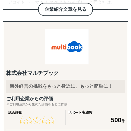
デロイト トーマツ リスクアドバイザリー合同会社は、
「Universal Business Cloud 会計」を経理クラウドサービ
成長を志向する中堅企業を支える。それは、大手外資系監
企業紹介文章を見る
ス*内で活用し、企業のグローバルビジネスのさらなる加速
査法人出身で、システム監査技術者の資格も有する現代表
に貢献します。
が掲げた創業の意志です。
社員は、この意志と、豊富な経営・ITの知識を厳しい社内
「Universal Business Cloud 会計」は海外拠点管理に最適
教育によって継承。協力会社や派遣会社に頼ることなく、
な、複数言語や複数通貨、複数地域および複数会計基準に
設計・開発・販売・保守までを一貫して担当し、お客様を
も対応した会計ソフトウェアです。また、さまざまな集計
支え続けます。
マスタや強力な統制機能、複数帳簿や外貨建取引に対応し
ています。
クラウドベースのソフトウェアであるため、短期間での導
株式会社マルチブック
入が可能で、導入費用も抑えられます。導入後は、操作に
関するサポートをはじめ、データ移行支援や帳票レイアウ
ト・入力画面のカスタマイズなど、企業のニーズに合わせ
海外経営の挑戦をもっと身近に、もっと簡単に！
たフィッティング/カスタマイズサービスを提供していま
ご利用企業からの評価
す。
※ご利用企業から集めた評価をもとに作成
同サービスで「Universal Business Cloud 会計」を使用す
総合評価
サポート実績数
るにあたっては、お客様の事業規模やニーズに応じた複数
★
★
★
★
★
★
★
★
★
★
500
件
のサービスプランを、リーズナブルな価格で提供していま
す。例えばスタンダードプランの場合、以下の金額でご利