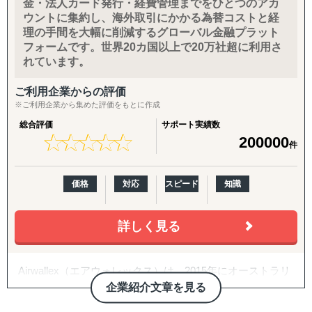
金・法人カード発行・経費管理までをひとつのアカ
④ 市場環境変動に即した手触り感あるインサイトを抽出す
イズ構築して、最適な節税方法をアドバイスいたします。
ウントに集約し、海外取引にかかる為替コストと経
る海外市場調査＆参入戦略構築
理の手間を大幅に削減するグローバル金融プラット
⑤ アジア特有の中小案件M&A案件発掘から交渉/実行/PMI
そのためには会計年度末に1度話し合うよりも、1年を通し
フォームです。世界20カ国以上で20万社超に利用さ
までをカバーする海外M&A一気通貫支援
て何度も話し合い、賢く何か月も前から、余裕をもってプ
れています。
⑥ 既存サプライチェーン体制の分析/評価/最適化、およ
ランニングすることが重要です。
び、直接材＆間接材の調達コスト削減
ご利用企業からの評価
決算期の数ヶ月前から、各クライアント様のデータを前年
※ご利用企業から集めた評価をもとに作成
度の確定申告からピックアップして、お話合いの時間を持
総合評価
サポート実績数
てるよう、お願いしています。
★
★
★
★
★
★
★
★
★
★
200000
件
価格
対応
スピード
知識
詳しく見る
Airwallex（エアウォレックス）は、2015年にオーストラリ
ア・メルボルンで創業した、グローバル金融プラットフォ
企業紹介文章を見る
ームです。海外からの売上回収、外貨両替、海外送金、法