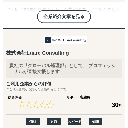
Deelは2019年に設立された、企業が誰でもどこからでも雇
用できるようにするための、グローバルなコンプライアン
企業紹介文章を見る
スおよび給与支払いソリューションのリーディングカンパ
ニーです。Deelのテクノロジーは、グローバルチームの雇
用と管理に必要な給与支払い、人事、コンプライアンス、
福利厚生などの様々な機能を提供します。
Deelのお客様は、世界中のコントラクターや従業員をコン
株式会社Luare Consulting
プライアンスに則って、数分で雇用することができます。
250人以上の法律、会計、税務の専門家をパートナーに持
貴社の『グローバル経理部』として、 プロフェッシ
つDeelが準備した150ヵ国以上のテンプレートのライブラ
ョナルが直接支援します
リから、コンプライアンスに準拠したローカライズされた
契約書を作成・署名・送信し、ワンクリックで120以上の
ご利用企業からの評価
通貨でチームに報酬を支払うことができます。
※ご利用企業から集めた評価をもとに作成
総合評価
サポート実績数
★
★
★
★
★
★
★
★
★
★
30
件
価格
対応
スピード
知識