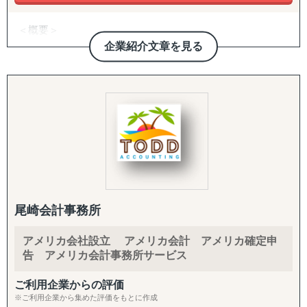
＜概要＞
・アジアを中心とする世界21拠点、コンサルタント800名
企業紹介文章を見る
体制を有する、日系独立系では最大級のコンサルティング
ファーム（東証上場）
＜サービス特長＞
・現地に根付いたローカルメンバーと日本人メンバーが協
働した伴走型ハンズオン支援、顧客ニーズに応じた柔軟な
現地対応が可能
・マッキンゼー/ボストンコンサルティンググループ/ゴー
ルドマンサックス/P&G/Google出身者が、グローバルノウ
ハウを提供
尾崎会計事務所
・コンサルティング事業と併行して、当社グループで展開
する自社事業群（パーソナルケア/飲食業/ヘルスケア/卸売/
アメリカ会社設立 アメリカ会計 アメリカ確定申
教育など）の海外展開実績に基づく、実践的なアドバイス
告 アメリカ会計事務所サービス
を提供
ご利用企業からの評価
＜支援スコープ＞
※ご利用企業から集めた評価をもとに作成
・調査/戦略から、現地パートナー発掘、現地拠点/オペレ