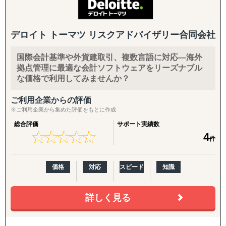
す。
だから、サポートの単位は最低でも20年。お客様は、バー
ジョンアップのたびに発生する多額のコストや、製品検討
デロイト トーマツ リスクアドバイザリー合同会社
や導入トレーニングにかかるタイムロスを気にすることな
く、本業の発展に注力できます。
国際会計基準や外貨建取引、複数言語に対応―海外
拠点管理に最適な会計ソフトウェアをリーズナブル
成長を志向する中堅企業を支える。それは、大手外資系監
な価格で利用してみませんか？
査法人出身で、システム監査技術者の資格も有する現代表
が掲げた創業の意志です。
ご利用企業からの評価
社員は、この意志と、豊富な経営・ITの知識を厳しい社内
※ご利用企業から集めた評価をもとに作成
教育によって継承。協力会社や派遣会社に頼ることなく、
総合評価
サポート実績数
設計・開発・販売・保守までを一貫して担当し、お客様を
★
★
★
★
★
★
★
★
★
★
4
件
支え続けます。
私たちの社是のひとつに、「継続的なサポート」がありま
価格
対応
スピード
知識
す。
だから、サポートの単位は最低でも20年。お客様は、バー
詳しく見る
ジョンアップのたびに発生する多額のコストや、製品検討
や導入トレーニングにかかるタイムロスを気にすることな
く、本業の発展に注力できます。