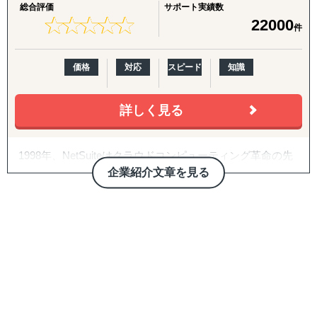
ます。
総合評価
サポート実績数
ノウハウを提供することで、経理全般の効率化を図れま
★
★
★
★
★
★
★
★
★
★
22000
す。さらに、デロイト トーマツ リスクアドバイザリー合
件
また、弊社はERPだけではなく、そのツールを使って海外
同会社の開発したシステムを使用することで、データの管
拠点の経理業務を代行するアウトソーシングサービス『海
理やメンテナンス、バージョンアップを正確かつ迅速に実
外クラウド経理部』も提供しています。海外単拠点の経理
価格
対応
スピード
知識
施することが可能です。
まるごと代行はもちろん、日本本社の海外に関する連結作
業の一部といった、ちょっとした業務の代行も対応してい
詳しく見る
ます。
更に、マルチブックは海外拠点の人事・給与計算のアウト
1998年、NetSuiteはクラウドコンピューティング革命の先
ソーシングサービスも行っています。海外現地で人事スタ
駆者として、世界で初めてインターネット上でビジネスア
企業紹介文章を見る
ッフを雇用することなく、海外人事・給与計算業務を運用
プリケーションを提供する企業として設立されました。 今
することができるアウトソーシングサービスです。世界の
日、NetSuiteは、200を超える国や地域の22,000社の企業
HR専門家が各国の人事業務を代行し、入退社手続き、給
に、クラウド財務会計、ERP、Eコーマスといった統合ア
与計算、給与明細の送付、対象国における給与振り込みや
プリケーションを提供しています。2016年11月7日に、米
税金の支払いまで、あらゆる側面をサポートします。
オラクルは、急進クラウド企業、NetSuiteの買収を発表い
たしました。
オラクルはNetSuiteが参画したことにより、企業規模を問
わず、より幅広い業種に適応したサービスを提供すること