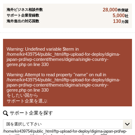
が可能になりました。
28,000
海外ビジネス相談件数
件突破
5,000
サポート企業登録数
社
130
海外進出の対応国数
カ国
Warning
: Undefined variable $term in
/home/kir439754/public_html/ftp-upload-for-deploy/digima-
japan-prd/wp-content/themes/digima/single-country-
genre.php
on line
330
Warning
: Attempt to read property "name" on null in
/home/kir439754/public_html/ftp-upload-for-deploy/digima-
japan-prd/wp-content/themes/digima/single-country-
genre.php
on line
330
をしたい国から
サポート企業を選ぶ
サポート企業を探す
/home/kir439754/public_html/ftp-upload-for-deploy/digima-japan-prd/wp-