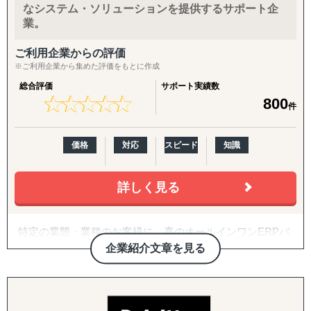
なシステム・ソリューションを提供するサポート企
業。
ご利用企業からの評価
※ご利用企業から集めた評価をもとに作成
総合評価
サポート実績数
★
★
★
★
★
★
★
★
★
★
800
件
価格
対応
スピード
知識
詳しく見る
特定の業態・業種のお客様に、真のオールインワンERPパ
ッケージ、Plaza-iを提供、
企業紹介文章を見る
成長を永続的に支えていく。
それが、私たち、ビジネス・アソシエイツです。
私たちの社是のひとつに、「継続的なサポート」がありま