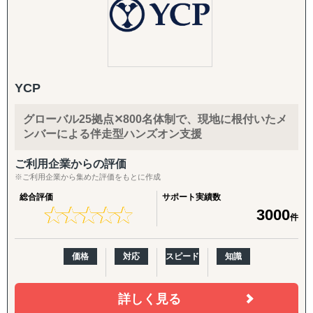
YCP
グローバル25拠点✕800名体制で、現地に根付いたメ
ンバーによる伴走型ハンズオン支援
ご利用企業からの評価
※ご利用企業から集めた評価をもとに作成
総合評価
サポート実績数
★
★
★
★
★
★
★
★
★
★
3000
件
価格
対応
スピード
知識
詳しく見る