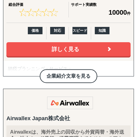
ーション構築、M&A、海外営業/顧客獲得、現地事業マネ
総合評価
サポート実績数
★
★
★
★
★
★
★
★
★
★
ジメントまで、一気通貫で支援
10000
件
・グローバル企業から中堅/中小/スタートアップ企業ま
で、企業規模を問わずに多様な海外進出ニーズに応じたソ
価格
対応
スピード
知識
リューションを提供
・B2B領域（商社/卸売/製造/自動車/物流/化学/建設/テクノ
ロジー）、B2C領域（小売/パーソナルケア/ヘルスケア/食
詳しく見る
品/店舗サービス/エンターテイメントなど）で、3,000件以
上の豊富なプロジェクト実績を有する
納税プランニング・サービス：
＜主要サービスメニュー＞
最適なタックスプランニングで、賢い節税を。
企業紹介文章を見る
① 初期投資を抑えつつ、海外取引拡大を通した円安メリッ
貴社の目的であろう、節税を通してのセービングは、当会
トの最大化を目的とする、デジタルマーケティングを活用
計事務所にとっても一番のプライオリティです。
した海外潜在顧客発掘、および、海外販路開拓支援
② 現地市場で不足する機能を補完し、海外事業の立ち上げ
貴社のファイナンシャル状況はとても固有で個性的なもの
＆立て直しを伴走型で支援するプロフェッショナル人材派
です。どの企業も二つとして同じではありません。ですか
遣
ら一般論的なタックスプランニングをあてはめた場合の、
Airwallex Japan株式会社
③ アジア圏での「デジタル」ビジネス事業機会の抽出＆評
時間の無駄を防ぎます。
価、戦略構築から事業立ち上げまでの海外事業デジタルト
Airwallexは、海外売上の回収から外貨両替・海外送
ランスフォーメーションに係るトータルサポート
貴社独自の状況にあったタックスプランニングをカスタマ