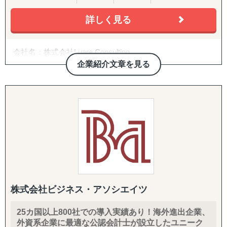
詳しく見る
会社名：株式会社Luare Consulting
代表者名：陸 沿青（りく えんせい、US.CPA）
企業紹介文章を見る
本社・事業所所在地：横浜市
設立年月日：2026年3月17日
資本金：500,000円
事業内容：会計コンサルティング
株式会社Luare Consultingは専門的な会計コンサルティング
サービスに加えて日英中の3ヶ国語対応しながら、クライ
アントの本社と在外子会社の架け橋になるプロ集団です。
在外子会社管理における支援サービスを迅速かつ高品質で
ご提供しております。
株式会社ビジネス・アソシエイツ
25カ国以上800社での導入実績あり！海外進出企業、
外資系企業に最適な公認会計士が設立したユニーク