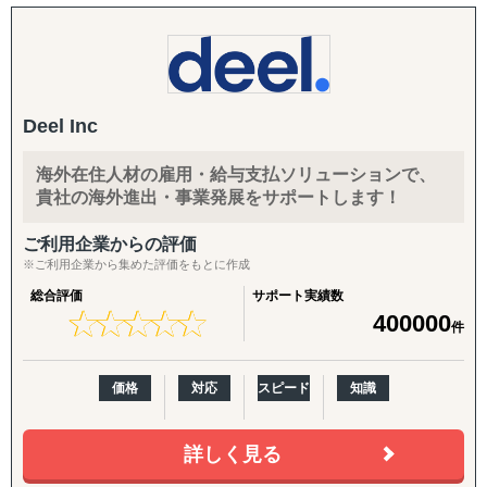
人カード発行といった越境ビジネスに必要な金融機能を、
銀行を介さずひとつのアカウントで完結できる仕組みを提
供しています。
現在、世界20以上の市場で20万社を超える企業に利用され
Deel Inc
ており、企業評価額は80億米ドル（2025年12月時点）。シ
ンガポールとサンフランシスコにグローバル本社を置き、
東京・香港・上海・ロンドン・ニューヨークなど世界26拠
海外在住人材の雇用・給与支払ソリューションで、
貴社の海外進出・事業発展をサポートします！
点で事業を展開しています。
ご利用企業からの評価
日本においては、2018年にAirwallex Japan株式会社を設
※ご利用企業から集めた評価をもとに作成
立。資金移動業（第二種）および電子決済等代行業の登録
のもと、越境EC、貿易、インバウンド事業など、海外取引
総合評価
サポート実績数
を行う日本の中小企業の成長を金融インフラの面から支え
★
★
★
★
★
★
★
★
★
★
400000
件
ています。
価格
対応
スピード
知識
詳しく見る