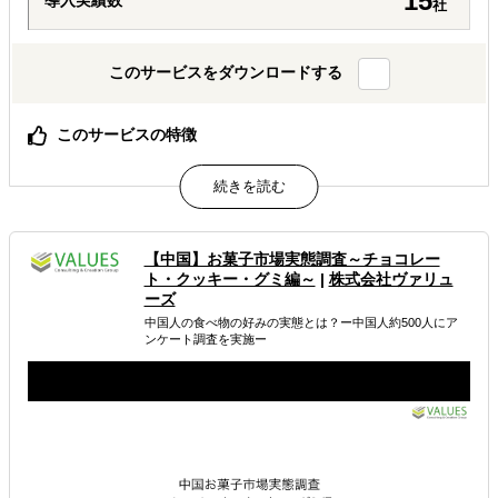
15
導入実績数
社
このサービスをダウンロードする
このサービスの特徴
２０００万社、3億7000万人の圧倒的なデータボリューム
決裁者に直接アプローチ、コンタクトがとれる
オンラインでローコストでできる。展示会以上の費用対効
果！
【中国】お菓子市場実態調査～チョコレー
属するジャンル
ト・クッキー・グミ編～
|
株式会社ヴァリュ
ーズ
中国人の食べ物の好みの実態とは？ー中国人約500人にア
海外市場調査・マーケティング
ンケート調査を実施ー
販路拡大（営業代行・販売代理店探し）
海外テストマーケティング・簡易調査
解決できる課題