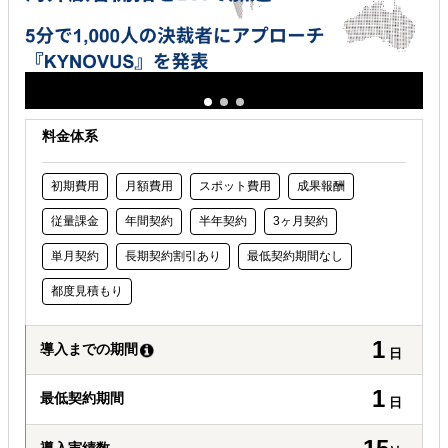
料金体系
初期費用
月額費用
スポット費用
成果報酬
従量課金
年間契約
半年契約
3ヶ月契約
単月契約
長期契約割引あり
最低契約期間なし
都度見積もり
1
導入までの期間
日
1
最低契約期間
日