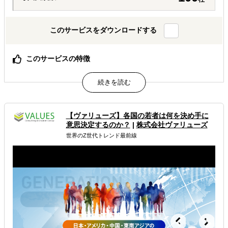
このサービスをダウンロードする
このサービスの特徴
弊社が持つ独自のモニターを利用し、安価かつ短納期で調
査結果を納品します。また、調査結果を用い、明確なエビ
デンスとともに今後の市場拡大に向けての提言やアドバイ
スも行います。
【ヴァリューズ】各国の若者は何を決め手に
属するジャンル
意思決定するのか？
|
株式会社ヴァリューズ
世界のZ世代トレンド最前線
海外進出コンサルティング
海外市場調査・マーケティング
海外テストマーケティング・簡易調査
解決できる課題
有効なプロモーション方法を探している