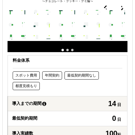
自社商材に最適な販売方法を知りたい
自社商材の現地でのニーズを知りたい
オンラインで販路開拓したい
料金体系
スポット費用
年間契約
最低契約期間なし
都度見積もり
14
導入までの期間
日
0
最低契約期間
日
100
導入実績数
社