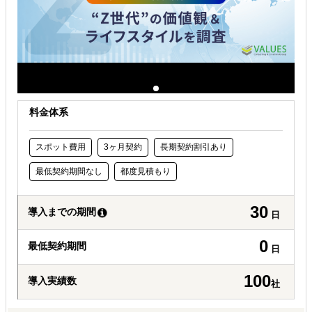
自社商材に最適な販売方法を知りたい
自社商材の現地でのニーズを知りたい
料金体系
スポット費用
3ヶ月契約
長期契約割引あり
最低契約期間なし
都度見積もり
30
導入までの期間
日
0
最低契約期間
日
100
導入実績数
社