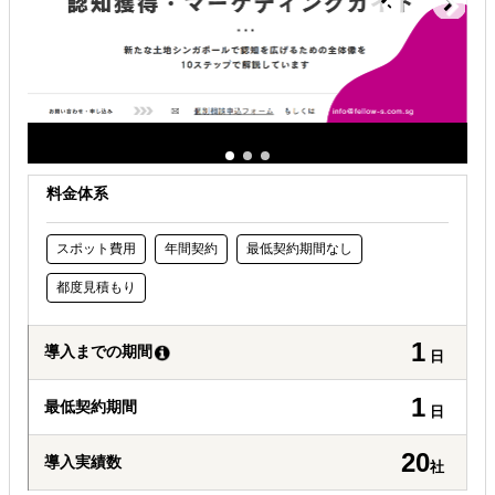
料金体系
スポット費用
年間契約
最低契約期間なし
都度見積もり
1
導入までの期間
日
1
最低契約期間
日
20
導入実績数
社