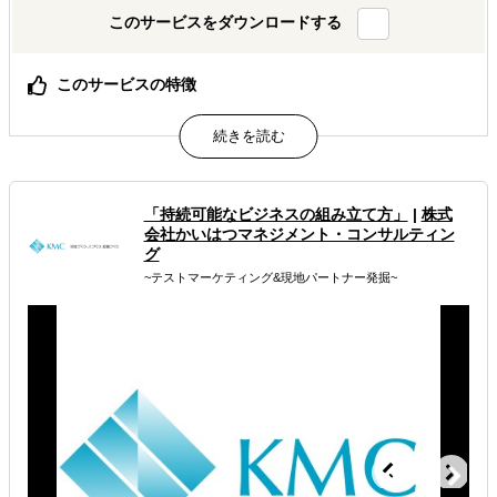
このサービスをダウンロードする
このサービスの特徴
伝統的なオフライン調査と、弊社ならではのビッグデータ
解析（SNSの分析やECモール購買データ分析など）をバラ
ンスよく合わせながら、お客様に最良の調査手法をデザイ
ンいたします。
「持続可能なビジネスの組み立て方」
|
株式
属するジャンル
会社かいはつマネジメント・コンサルティン
グ
海外進出戦略・事業計画立案
~テストマーケティング&現地パートナー発掘~
海外市場調査・マーケティング
海外テストマーケティング・簡易調査
解決できる課題
どの国に進出するべきか決めたい