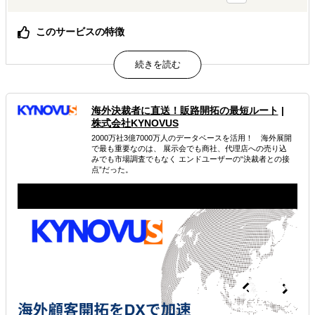
このサービスの特徴
海外ビジネスに関する4,371件の相談内容を分析
海外在住の外国人2,100名のリアルな声を反映！
越境EC事業を実施・検討している企業を比較してわかった
成功の鍵
海外決裁者に直送！販路開拓の最短ルート
|
属するジャンル
株式会社KYNOVUS
2000万社3億7000万人のデータベースを活用！ 海外展開
で最も重要なのは、 展示会でも商社、代理店への売り込
海外市場調査・マーケティング
みでも市場調査でもなく エンドユーザーの“決裁者との接
点”だった。
販路拡大（営業代行・販売代理店探し）
海外テストマーケティング・簡易調査
解決できる課題
どの国に進出するべきか決めたい
有効なプロモーション方法を探している