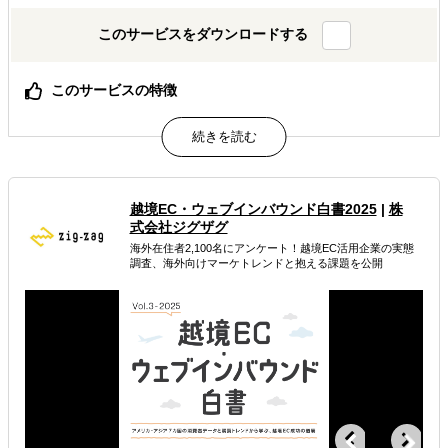
このサービスをダウンロードする
このサービスの特徴
伝え方・見せ方を現地に合わせて整えられる
現地在住マーケターと共に、戦略設計から実行まで伴走
マーケ支援と現地人材採用の両面から課題解決を支援
属するジャンル
越境EC・ウェブインバウンド白書2025
|
株
式会社ジグザグ
海外市場調査・マーケティング
海外在住者2,100名にアンケート！越境EC活用企業の実態
調査、海外向けマーケトレンドと抱える課題を公開
販路拡大（営業代行・販売代理店探し）
海外テストマーケティング・簡易調査
解決できる課題
有効なプロモーション方法を探している