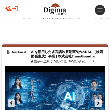
ホーム
サービス資料
AIを活用した多言語吹替動画制作&RAG（検索拡張
AIを活用した多言語吹替動画制作&RAG（検索
拡張生成）事業
|
株式会社TransGuard.ai
多言語AIの活用で10倍の市場、100倍のチャンスへ！