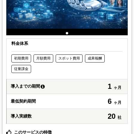
料金体系
初期費用
月額費用
スポット費用
成果報酬
従量課金
1
導入までの期間
ヶ月
6
最低契約期間
ヶ月
20
導入実績数
社
このサービスの特徴