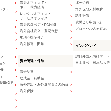
海外オフィスIT・
海外労務
ネット環境整備
ング・
海外現地人材教育
レンタルオフィス・
語学研修
サービスオフィス
就労ビザ申請代行
海外店舗出店・FC展開
グローバル人材育成
海外会社設立・登記代行
現地不動産仲介
行
海外撤退・閉鎖
インバウンド
訪日外国人向けマーケ
ン
資金調達・保険
日本進出・日本法人設
ョン
開催
資金調達
行
助成金・補助金
販売代理
海外進出・海外展開資金の融資
海外保険
築