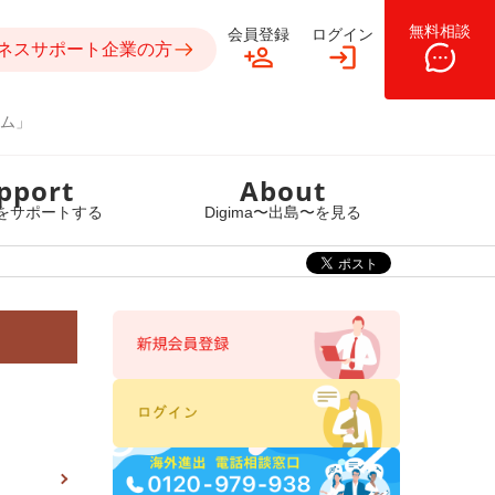
無料相談
会員登録
ログイン
ネスサポート企業の方
ム」
pport
About
をサポートする
Digima〜出島〜を見る