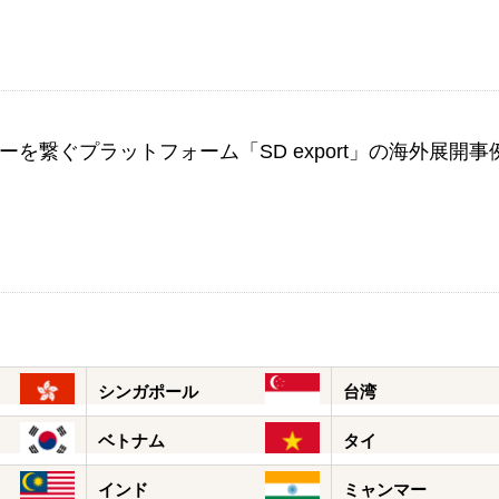
を繋ぐプラットフォーム「SD export」の海外展開事
ン
シンガポール
台湾
ベトナム
タイ
インド
ミャンマー