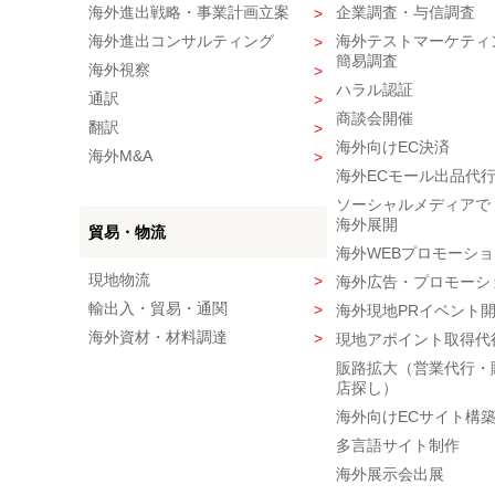
海外進出戦略・事業計画立案
企業調査・与信調査
海外進出コンサルティング
海外テストマーケティ
簡易調査
海外視察
ハラル認証
通訳
商談会開催
翻訳
海外向けEC決済
海外M&A
海外ECモール出品代
ソーシャルメディアで
海外展開
貿易・物流
海外WEBプロモーショ
現地物流
海外広告・プロモーシ
輸出入・貿易・通関
海外現地PRイベント
海外資材・材料調達
現地アポイント取得代
販路拡大（営業代行・
店探し）
海外向けECサイト構
多言語サイト制作
海外展示会出展