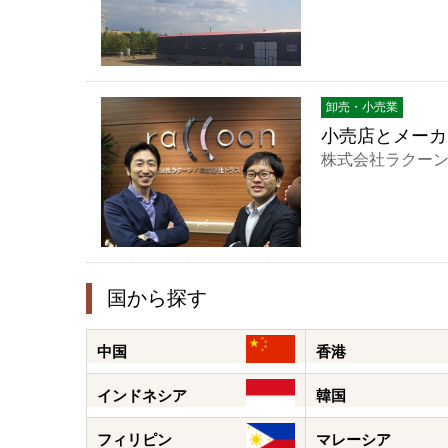
卸売・小売業
小売店とメーカー
株式会社ラクー
国から探す
中国
香港
インドネシア
韓国
フィリピン
マレーシア