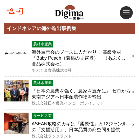
インドネシアの海外進出事例集
農林水産業
海外展示会のブースに人だかり！ 高級食材
「Baby Peach（若桃の甘露煮）」（あぶくま
食品株式会社）
あぶくま食品株式会社
農林水産業
『日本の農業を強く、農家を豊かに』 ゼロから
東南アジアへ日本産農作物を輸出
株式会社日本農業インコーポレイテッド
サービス業
ASEAN攻略のカギは「柔軟性」と12ジャンル
の「支援活用」、日本品質の商空間を提供
株式会社ラックランド