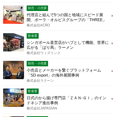
卸売・小売業
代理店と組んで5つの国と地域にスピード展
開、ポーラ・オルビスグループの「THREE」
株式会社ACRO
飲食業
シンガポール直営店がハブとして機能、世界に
広がる「ばり馬」ラーメン
株式会社ウィズリンク
卸売・小売業
小売店とメーカーを繋ぐプラットフォーム
「SD export」の海外展開事例
株式会社ラクーン
飲食業
日式のから揚げ専門店「ＺＡＮ-ＧＩ」のイン
ドネシア進出事例
株式会社JAPASIAN