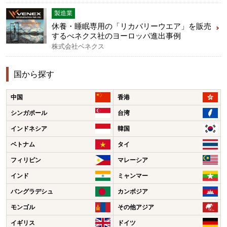
製造業
休養・睡眠専用の「リカバリーウエア」を販売
するべネクス社のヨーロッパ進出事例
株式会社ベネクス
国から探す
中国
香港
シンガポール
台湾
インドネシア
韓国
ベトナム
タイ
フィリピン
マレーシア
インド
ミャンマー
バングラデシュ
カンボジア
モンゴル
その他アジア
イギリス
ドイツ