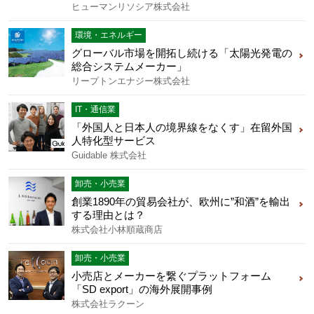
ヒューマンリソシア株式会社
環境・エネルギー
グローバル市場を開拓し続ける「太陽光発電の
総合システムメーカー」
リープトンエナジー株式会社
IT・通信業
「外国人と日本人の境界線をなくす」在留外国
人特化型サービス
Guidable 株式会社
卸売・小売業
創業1890年の貿易会社が、欧州に”和酒”を輸出
する理由とは？
株式会社小林順蔵商店
卸売・小売業
小売店とメーカーを繋ぐプラットフォーム
「SD export」の海外展開事例
株式会社ラクーン