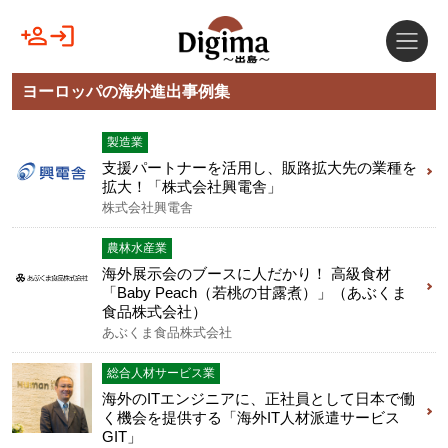
ヨーロッパの海外進出事例集
製造業
支援パートナーを活用し、販路拡大先の業種を
拡大！「株式会社興電舎」
株式会社興電舎
農林水産業
海外展示会のブースに人だかり！ 高級食材
「Baby Peach（若桃の甘露煮）」（あぶくま
食品株式会社）
あぶくま食品株式会社
総合人材サービス業
海外のITエンジニアに、正社員として日本で働
く機会を提供する「海外IT人材派遣サービス
GIT」