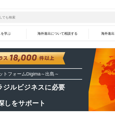
スを学ぶ
海外進出について相談する
海外進出
サポートジャンル
現地企業と繋がる
グローバル人材を採
海外ビジネスコラム
海外ビジネスセミナー
海外進出事例
海外進出企業
資料掲載について
メディア掲載実績
無料会員登録
広告掲載について
よくある質問
海外ビジネスEXP
展示会に出展す
運営会社
ットフォーム
Digima～出島～
開国アポイントメント
開国エンジン〜縁
インタビュー
ラジルビジネスに必要
探しをサポート