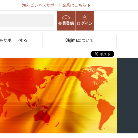
海外ビジネスサポート企業はこちら
会員登録
ログイン
をサポートする
Digimaについて
海外進出WEB診断
海外事業計画策定支援サー
用する
O
る
官公庁/公的機関/金融機関
ビス
人〜
向け