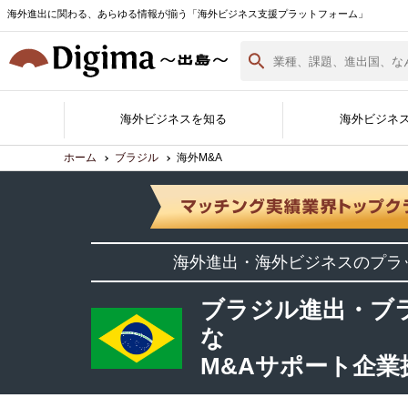
海外進出に関わる、あらゆる情報が揃う「海外ビジネス支援プラットフォーム」
海外ビジネスを知る
海外ビジネ
ホーム
ブラジル
海外M&A
Digima Library
無料相談窓口
サポート企業一覧
各国の最新情報
海外ビジネスノウハウ
海外イベント実績紹介
サポート企業ができること
Digimaとは
サポート企業の登録・詳細
海外進出白書
海外進出・海外ビジネスのプラ
資料ダウンロード
（最新版）
ブラジル進出・ブ
な
M&Aサポート企業