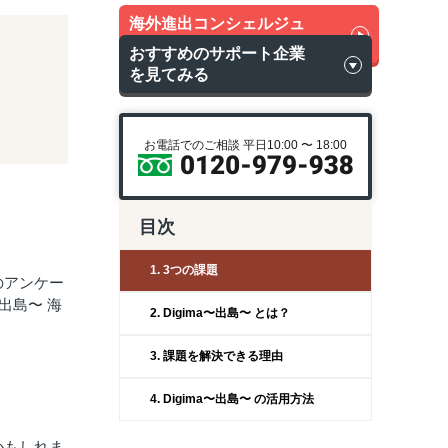
海外進出コンシェルジュ
に無料相談
おすすめのサポート企業
を見てみる
お電話でのご相談 平日10:00 〜 18:00
目次
1. 3つの課題
のアンケー
出島〜 海
2. Digima〜出島〜 とは？
3. 課題を解決できる理由
4. Digima〜出島〜 の活用方法
かもしれま