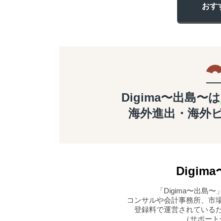
おす
Digima〜出島〜は
海外進出・海外
Digima
「Digima〜出
コンサルや会計事務所、市
登録料で運営されている
（サポート