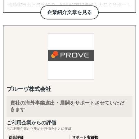
現地実行力と最適解で、ASEAN市場進出を力強くサポート
い国も提携専門家経由で対応。「まず1〜2社、現地候補と
する。
面談したい」というスポットご相談から承ります。
企業紹介文章を見る
◆以下は個別施策として各専門家チームが対応します。
株式会社Visal
・スモールスタート対応(月額8万円〜のGEO/EOR)
『市場把握TEAM』
まずは現地法人を作らずに人だけ採用したい、テストマー
目的：海外現地を理解し、事業の成功可能性を高める
一般的なコンサルティング会社とは一線を画す、現場共動
ケティングからはじめたいというお客様向けに、月額8万
↳ 市場概況・規制調査
型の進出支援を提供します。
円〜の雇用代行(GEO/EOR)をご用意。海外進出の最初の一
↳ 競合調査
歩を、低リスク・低コストで踏み出していただけます。
↳ 企業信用調査
Visalはレポート提出だけではなく現地での実行、アドバイ
↳ 現地視察の企画・アテンド
スではなく共同推進で、企業様の現地事業を成功まで導く
・海外進出支援(法人設立〜撤退まで)
唯一の存在です。
進出相談・現地視察アテンドから、登記・各種ライセンス
『集客活動チーム』
取得、株主税務番号(PAN等)取得、銀行口座開設、進出後
目的：海外現地で“売れる”ためのマーケティング活動を確
の継続サポート、撤退・閉鎖まで一気通貫で対応します。
立する
プルーヴ株式会社
■サービス概要
↳ 多言語サイト制作
株式会社Visalは、ASEAN地域、特にインドネシアを中心
・クロスボーダーM&A(海外M&A)
↳ EC運用
貴社の海外事業進出・展開をサポートさせていただ
としたビジネス展開を目指す企業に対し、現地調査、視
海外企業の買収・売却によるスピード進出・スピード撤退
↳ SNS運用
きます
察、販路開拓、法規制対応、そして事業推進に至るまで、
をご支援。ターゲット選定、買収戦略立案、デューデリジ
↳ 広告運用（Google／Meta など）
現地特化型の実践的なサービスを提供しています。
ェンス、バリュエーション、契約、ポストM&Aまでワンス
↳ インフルエンサー施策
ご利用企業からの評価
当社が持つ強固な現地ネットワークと日本人プロジェクト
トップで対応します。
↳ 画像・動画コンテンツ制作
※ご利用企業から集めた評価をもとに作成
チームの専門知識を駆使し、机上の検討を超えた「現場実
総合評価
サポート実績数