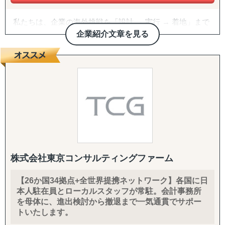
私たちは、企業の海外挑戦を「設計 → 実行 → 着地」まで
一気通貫で伴走支援します。
企業紹介文章を見る
『どの国が最適か？』を見極めるゼロ→イチの意思決定か
ら、
進出後に必ず直面する現地でのマーケティング課題まで主
要各国に常駐するメンバーが、現地起点で一貫してサポー
トします。
これまでの支援歴は20年以上、実績は1,500社を超えまし
た。
※支援主要各国の現地スタッフ300人以上配置。進出後も
継続して支援できる体制を構築しています。
株式会社東京コンサルティングファーム
------------------------------------
【26か国34拠点+全世界提携ネットワーク】各国に日
本人駐在員とローカルスタッフが常駐。会計事務所
■ サポート対象国（グループ別）
を母体に、進出検討から撤退まで一気通貫でサポー
↳ ASEAN主要国：タイ・ベトナム・マレーシア・カンボ
トいたします。
ジア・インドネシア・フィリピン・ラオス