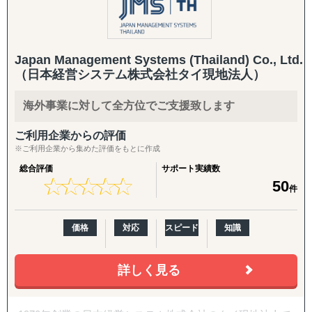
Aのアドバイザリー、会社清算等をサポートしておりま
・タイ
す。
※その他の新興国・地域についてもご相談いただけます。
東南アジアのほぼ全域にグループ事務所をもち、シンガポ
Japan Management Systems (Thailand) Co., Ltd
ールをハブにして海外進出する日系企業様のシンガポール
（日本経営システム株式会社タイ現地法人）
をハブにして事業展開をサポートすることができます。
■お問い合わせください。
グループの監査法人にて監査サービスの提供も可能で、監
ASEAN市場でのビジネス成功を目指す企業の強力なパート
海外事業に対して全方位でご支援致します
査まで一気通貫して提出が可能です。
ナーとして、Visalは確かな実行力でサポートします。
ご利用企業からの評価
※ご利用企業から集めた評価をもとに作成
株式会社Visalと共に、ASEAN市場で新たな未来を切り拓
総合評価
サポート実績数
きましょう。
★
★
★
★
★
★
★
★
★
★
50
件
価格
対応
スピード
知識
詳しく見る