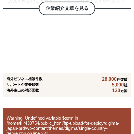
1970年創業の日本経営システム株式会社のタイ現地法人で
す。
企業紹介文章を見る
タイ・ASEANを中心に、幅広い領域での経営コンサルティ
ングを提供しております。
お客様と共に考え、共に解決策を見出す、協同作業が一つ
の特徴です。
また、特定分野のみに特化しているわけではなく、企業の
あらゆる課題に対する解決のご支援をしております。
ビジネスマッチング、市場調査、戦略策定、ガバナンス強
化、人事制度策定、M&AやPMI、撤退支援など、お客様の
お悩み、課題に全方位で対応させていただきます。
28,000
海外ビジネス相談件数
件突破
5,000
サポート企業登録数
社
130
海外進出の対応国数
カ国
Warning
: Undefined variable $term in
/home/kir439754/public_html/ftp-upload-for-deploy/digima-
japan-prd/wp-content/themes/digima/single-country-
genre.php
on line
330