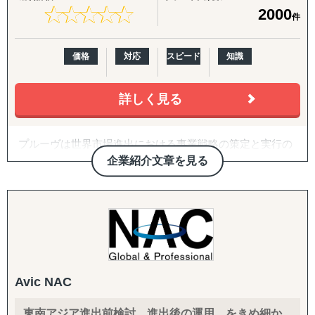
行力」と「最短最適解」で、クライアント企業を成功へ導
・国際税務・監査・労務
『販路構築チーム』
★
★
★
★
★
★
★
★
★
★
2000
件
きます。
各国の税務・会計、移転価格、子会社監査、人事労務制度
目的：海外現地で最適なパートナーとの取引を創出する
設計、駐在員税務、グローバル税務戦略まで、会計事務所
↳ 商談向け資料制作
■主なサービス内容
を母体とした専門家ネットワークで網羅します。
↳ 企業リストアップ
価格
対応
スピード
知識
1. 海外販路開拓・マーケティング
↳ アポイント取得
・市場調査および競合分析
↳ 商談創出・交渉サポート
・現地視察のアレンジおよび同行支援
詳しく見る
↳ 契約サポート
・現地プロモーションやテストマーケティングの実施
・販路/パートナー候補先獲得から契約までの一貫支援
『体制構築チーム』
プルーヴは世界市場進出における事業戦略の策定と実行の
2. 設立準備および手続き支援
目的：海外現地で活動するために必要な土台をつくる
サポートを行っている企業です。
・現地法人の設立や駐在員事務所設立
企業紹介文章を見る
↳ 会社設立（登記・銀行口座）
「グローバルを身近に」をミッションとし、「現地事情」
・法規制・ライセンス取得、各種行政手続き対応
↳ ビザ申請サポート
に精通したコンサルタントと「現地パートナー」との密な
3. 人的支援
↳ 不動産探索（オフィス・倉庫・店舗・住居）
連携による「現地のリアルな情報」を基にクライアント企
・現地人材の採用および育成支援
↳ 店舗開業パッケージ（許認可・内装・採用・集客）
業様の世界市場への挑戦を成功へと導きます。
・現地パートナー企業との連携交渉
↳ 人材採用支援（現地スタッフ採用）
・文化やビジネスマナーに関するトレーニング
4. 海外進出戦略・事業計画支援
------------------------------------
・持続可能なビジネスモデルの構築と実行支援
Avic NAC
・物流・サプライチェーンの最適化
東南アジア進出前検討、進出後の運用、をきめ細か
■弊社Visalが選ばれる理由