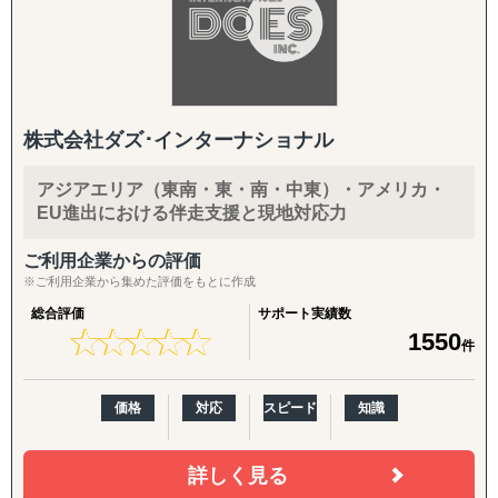
株式会社ダズ･インターナショナル
アジアエリア（東南・東・南・中東）・アメリカ・
EU進出における伴走支援と現地対応力
ご利用企業からの評価
※ご利用企業から集めた評価をもとに作成
総合評価
サポート実績数
★
★
★
★
★
★
★
★
★
★
1550
件
価格
対応
スピード
知識
詳しく見る