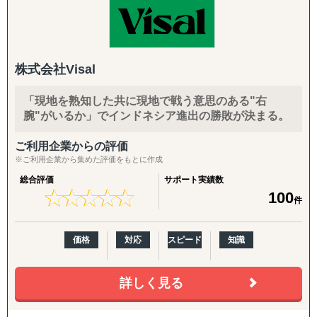
『INTERForce｜海外進出伴走サポート』
また、自社拠点を持たない国についても、現地パートナ
↳ 海外事業を貴社の海外事業担当者として伴走
ー・提携専門家とのネットワークを通じて、世界どこでも
対応可能な体制を構築しています。
『LocaForce（ロカフォース）海外販路開拓 現地支援サー
ビス』
株式会社Visal
海外進出のご相談・市場調査から、現地法人設立、海外子
↳ 海外営業支援TEAMによる現地営業の即戦力化
会社管理、クロスボーダーM&A、事業戦略再構築、撤退ま
「現地を熟知した共に現地で戦う意思のある"右
で、国際ビジネスのすべてのフェーズをワンストップでサ
『LocaResearch（ロカリサーチ）海外進出 市場調査サー
腕"がいるか」でインドネシア進出の勝敗が決まる。
ポート。
ビス』
↳「どの国で売るか」から「誰に売るか」まで、意思決定
ご利用企業からの評価
特に、会計・税務・法務・労務・人事の専門家を各国で内
素材を収集する。
※ご利用企業から集めた評価をもとに作成
製していることが、他のコンサルティングファームにはな
総合評価
サポート実績数
い強みです。
『セカイキョテン｜海外会社設立サポート』
★
★
★
★
★
★
★
★
★
★
100
件
↳ 現地法人・オフショア法人の設立、登記、銀行口座開設
〈主要サービス〉
までをワンストップで代行
価格
対応
スピード
知識
・販路開拓 現地企業マッチング(出島での小規模ニーズに
『ビザスル｜海外ビザ取得サポート』
対応)
↳ 就労ビザ・長期滞在ビザなど、進出・移住に必要なビザ
海外販路拡大、提携先・代理店のリストアップ、合弁パー
詳しく見る
取得を現地連携でサポート
トナー探しを単発でもお請けします。
各国の現地拠点・駐在員のネットワークに加え、拠点のな
------------------------------------