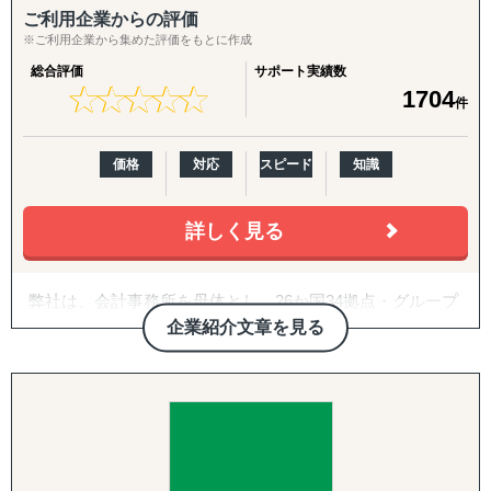
↳ アジア（中華系）：日本・香港・シンガポール・台湾・
ご利用企業からの評価
韓国
※ご利用企業から集めた評価をもとに作成
↳ アジア（中東ほか）：ドバイ・サウジアラビア・イン
総合評価
サポート実績数
ド・バングラデシュ・モンゴル
★
★
★
★
★
★
★
★
★
★
1704
件
↳ 欧米：アメリカ・イギリス・フランス・ドイツ
※サポート内容により、対応の可否や得意・不得意な分野
があります。
価格
対応
スピード
知識
------------------------------------
詳しく見る
■ 対応施策について
弊社は、会計事務所を母体とし、26か国34拠点・グループ
◆以下はこれまで当社で実績が多く、特にニーズの高い支
従業員357名のグローバルコンサルティングファームで
企業紹介文章を見る
援パッケージです。
す。
『LocaBrain（ロカブレイン）｜海外進出 現地顧問サービ
2007年に日本の会計事務所として初めてインドに進出し、
ス』
翌年ASEAN一帯、中南米等にも展開。
↳ AIが出した"答えっぽいもの"を、現地のリアルで答え合
20年近い海外実務の蓄積があり、実績・ノウハウも豊富に
わせする。海外進出の現地顧問サービス。
ございます。