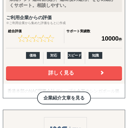
くサポート。相談しやすい。
・現地実行力と強固なネットワーク：
インドネシアを含むASEAN主要5カ国（フィリピン、マレ
ご利用企業からの評価
ーシア、ベトナム、タイ）に特化した現地密着型のサポー
※ご利用企業から集めた評価をもとに作成
トを実現。
総合評価
サポート実績数
★
★
★
★
★
★
★
★
★
★
10000
・成果コミット型のアプローチ：
件
単なる助言やデスクワークではなく、進出後の事業推進ま
で伴走します。
価格
対応
スピード
知識
・柔軟かつ包括的なサービス提供：
企業様ごとに最適化したカスタムメイドの支援を提供しま
詳しく見る
す。
■対応エリア
香港本部のNAC国際会計グループの傘下のシンガポール拠
Visalはインドネシアを中心に、以下の主要国を対象とした
点として、シンガポールやマレーシアへ進出されるご予
企業紹介文章を見る
サービスを展開しています：
定、進出後の日系企業様をサポートしております。
・インドネシア
・フィリピン
会社設立前のコンサルティング、会社設立、銀行口座開
・マレーシア
設、就労ビザの取得、会計、税務、会社秘書役代行、M＆
・ベトナム