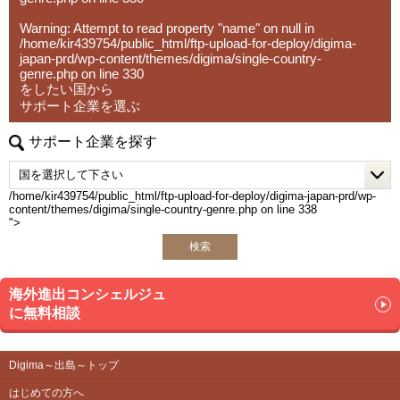
Warning
: Attempt to read property "name" on null in
/home/kir439754/public_html/ftp-upload-for-deploy/digima-
japan-prd/wp-content/themes/digima/single-country-
genre.php
on line
330
をしたい国から
サポート企業を選ぶ
サポート企業を探す
/home/kir439754/public_html/ftp-upload-for-deploy/digima-japan-prd/wp-
content/themes/digima/single-country-genre.php on line
338
">
検索
海外進出コンシェルジュ
に無料相談
Digima～出島～トップ
はじめての方へ