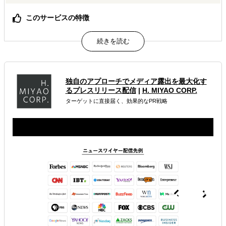
このサービスの特徴
立地選定・人材・運営・売上分析まで現地チームが伴走
現地スタッフ全員が日本語対応可能。ブランド価値を正し
く伝え、データを次回展開へ活用。
属するジャンル
独自のアプローチでメディア露出を最大化す
るプレスリリース配信
|
H. MIYAO CORP.
海外市場調査・マーケティング
ターゲットに直接届く、効果的なPR戦略
海外テストマーケティング・簡易調査
海外現地PRイベント開催
解決できる課題
どの国に進出するべきか決めたい
自社事業に最適な進出形態を知りたい
店舗出店のサポートをして欲しい