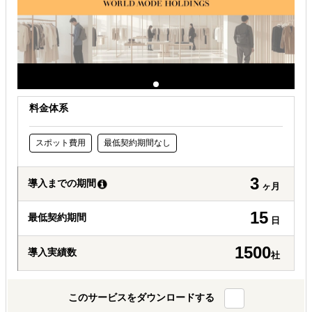
料金体系
スポット費用
最低契約期間なし
3
導入までの期間
ヶ月
15
最低契約期間
日
1500
導入実績数
社
このサービスをダウンロードする