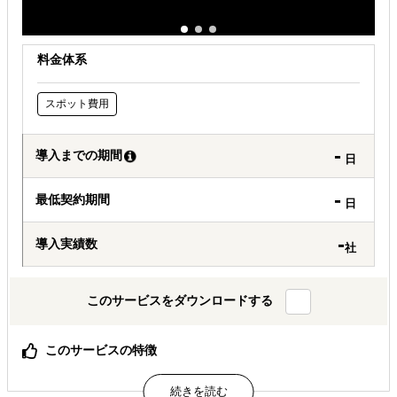
料金体系
スポット費用
-
導入までの期間
日
-
最低契約期間
日
-
導入実績数
社
このサービスをダウンロードする
このサービスの特徴
不正、労務トラブル、コンプライアンス違反などのガバナ
ンスリスクにつながる兆候を、5カテゴリ・10テーマの設