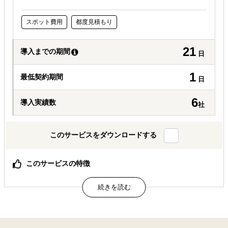
スポット費用
都度見積もり
21
導入までの期間
日
1
最低契約期間
日
6
導入実績数
社
このサービスをダウンロードする
このサービスの特徴
海外事業展開企業に必須の安全配慮義務を満たします
コスパ・タイパのよい安全配慮義務取り組みの第一歩
属するジャンル