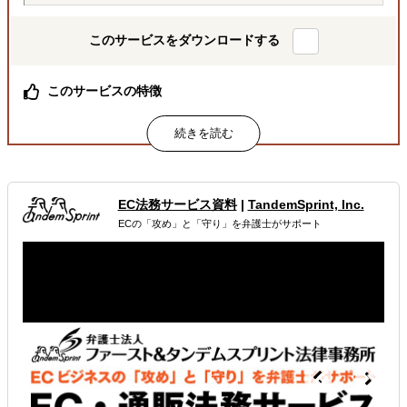
このサービスをダウンロードする
このサービスの特徴
海外実務の情報が一気に収集できる！
属するジャンル
海外税務・会計
海外法務
海外労務
EC法務サービス資料
|
TandemSprint, Inc.
ECの「攻め」と「守り」を弁護士がサポート
解決できる課題
どの国に進出するべきか決めたい
自社事業に最適な進出形態を知りたい
現地に強い士業を探している