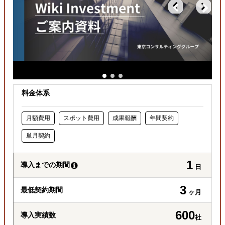
料金体系
月額費用
スポット費用
成果報酬
年間契約
単月契約
1
導入までの期間
日
3
最低契約期間
ヶ月
600
導入実績数
社