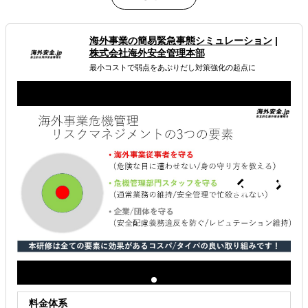
問から構造的に検出する。
監査や摘発を目的とせず、可視化された現場の声を起点
に、現地トラブルの予防や具体的な改善アクションへつな
海外事業の簡易緊急事態シミュレーション
|
げる。
株式会社海外安全管理本部
本社・駐在員・現地社員の3視点からアンケートを実施
最小コストで弱点をあぶりだし対策強化の起点に
し、各階層間で生じている意図や認識のズレを把握する。
属するジャンル
海外税務・会計
海外法務
海外労務
解決できる課題
海外におけるリスク・コストを低減したい
料金体系