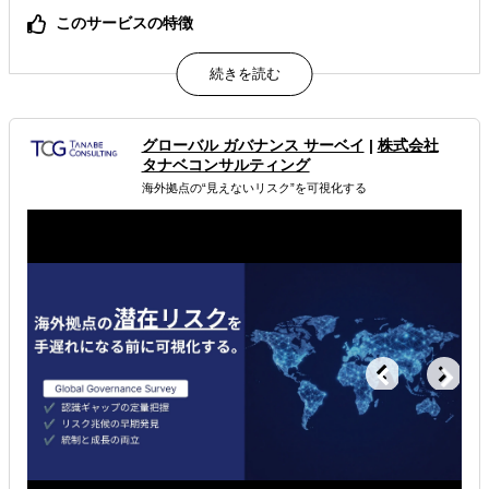
このサービスの特徴
ECに特化した法律事務所のサービスです。
属するジャンル
グローバル ガバナンス サーベイ
|
株式会社
海外企業との契約書作成・リーガルチェック
海外法務
タナベコンサルティング
海外拠点の“見えないリスク”を可視化する
解決できる課題
許認可や規制調査など輸出／販売の準備をしたい
現地に強い士業を探している