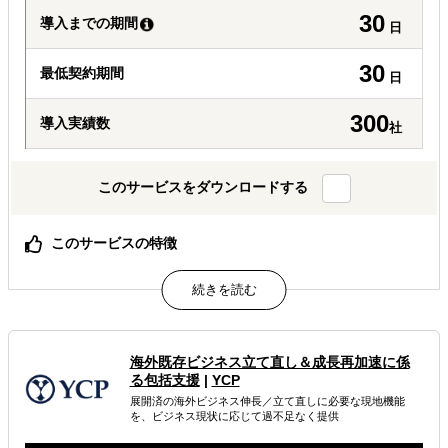
30
導入までの期間
日
30
最低契約期間
日
300
導入実績数
社
このサービスをダウンロードする
このサービスの特徴
現地語でのちょっとしたリサーチから、法規制関係のリサ
ーチまで、ニーズに合わせたあらゆるリサーチをお手伝い
します。
保証専任コンサルタントが現地 リサーチャーの活動とアウ
トプットのクオリティ管理 を行っています。クラウド ソ
海外既存ビジネス立て直し＆成長再加速に係
ーシングではクオリティ が不安という方も安心して 活用
る包括支援
|
YCP
頂けます。
展開済の海外ビジネス伸長／立て直しに必要な現地機能
を、ビジネス現状に応じて過不足なく提供
属するジャンル