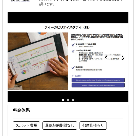
属するジャンル
調べます。
海外進出総合支援
海外進出戦略・事業計画立案
海外進出コンサルティング
解決できる課題
どの国に進出するべきか決めたい
自社事業に最適な進出形態を知りたい
自社商材に最適な販売方法を知りたい
料金体系
スポット費用
最低契約期間なし
都度見積もり