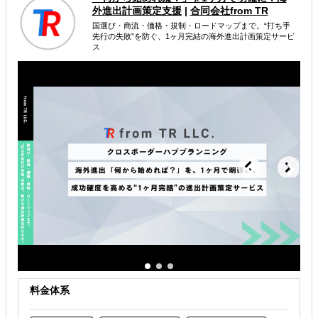
外進出計画策定支援
|
合同会社from TR
国選び・商流・価格・規制・ロードマップまで。“打ち手
海外進出戦略・事業計画立案
先行の失敗”を防ぐ、1ヶ月完結の海外進出計画策定サービ
ス
海外市場調査・マーケティング
海外テストマーケティング・簡易調査
解決できる課題
自社商材に最適な販売方法を知りたい
自社商材の現地でのニーズを知りたい
許認可や規制調査など輸出／販売の準備をしたい
料金体系