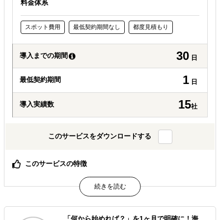
料金体系
スポット費用
最低契約期間なし
都度見積もり
30
導入までの期間
日
1
最低契約期間
日
15
導入実績数
社
このサービスをダウンロードする
このサービスの特徴
確実な海外展開のための現地調査をサポートします
安心の旅行業登録事業者が航空券やホテルも手配可能
キーパーソンへのアポイント取得も依頼可能です
属するジャンル
「何から始めれば？」を1ヶ月で明確に！海