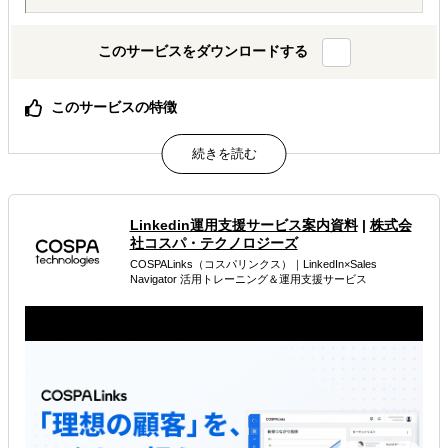
このサービスをダウンロードする
このサービスの特徴
自社人的リソースや初期投資を最小化しつつも、迅速かつ
柔軟な海外事業の立ち上げを実現。
B2C／B2Bを問わず、幅広い産業で100件以上の実績
中堅企業＆スタートアップを中心に、大企業による海外新
規事業創出プロジェクト参画実績も多数
Linkedin運用支援サービス案内資料
|
株式会
社コスパ・テクノロジーズ
属するジャンル
COSPALinks（コスパリンクス）｜LinkedIn×Sales
Navigator 活用トレーニング＆運用支援サービス
海外進出総合支援
海外進出戦略・事業計画立案
海外進出コンサルティング
解決できる課題
外国人材／グローバル人材を活用したい