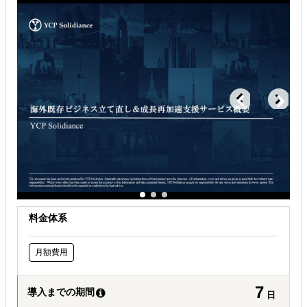
海外進出総合支援
海外進出戦略・事業計画立案
海外市場調査・マーケティング
解決できる課題
どの国に進出するべきか決めたい
自社商材の現地でのニーズを知りたい
オンラインで販路開拓したい
料金体系
月額費用
7
導入までの期間
日