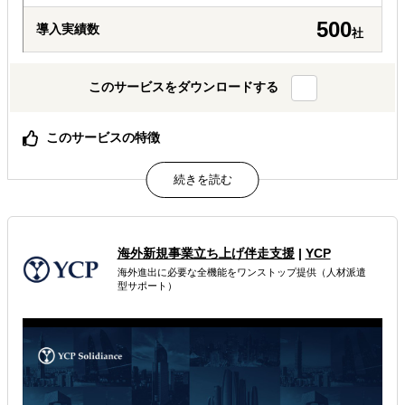
500
導入実績数
社
このサービスをダウンロードする
このサービスの特徴
量＆質ともに不足するアジア市場データを、徹底した現地
専門家インタビューで補完し、戦略実効性を担保する
B2C／B2Bを問わず、幅広い産業で3000件以上の実績
属するジャンル
海外新規事業立ち上げ伴走支援
|
YCP
海外進出に必要な全機能をワンストップ提供（人材派遣
海外進出戦略・事業計画立案
海外進出コンサルティング
型サポート）
海外市場調査・マーケティング
解決できる課題
どの国に進出するべきか決めたい