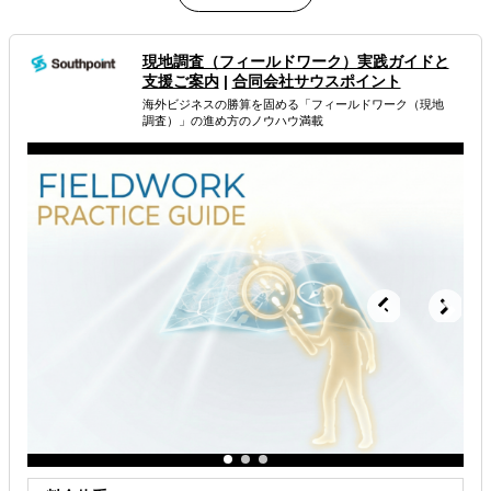
属するジャンル
現地調査（フィールドワーク） 実践ガイドと
支援ご案内
|
合同会社サウスポイント
海外進出総合支援
海外進出戦略・事業計画立案
海外ビジネスの勝算を固める「フィールドワーク（現地
調査）」の進め方のノウハウ満載
海外進出コンサルティング
解決できる課題
どの国に進出するべきか決めたい
自社事業に最適な進出形態を知りたい
自社商材の現地でのニーズを知りたい