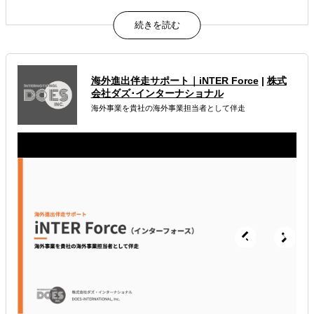
AIが出した"答えっぽいもの"を、現地のリアルで答え合わ
せする。海外進出の現地顧問サービス。
属するジャンル
海外進出伴走サポート｜iNTER Force
|
株式
海外進出総合支援
海外進出戦略・事業計画立案
会社ダズ･インターナショナル
海外事業を貴社の海外事業担当者として伴走
海外進出コンサルティング
解決できる課題
どの国に進出するべきか決めたい
自社事業に最適な進出形態を知りたい
許認可や規制調査など輸出／販売の準備をしたい