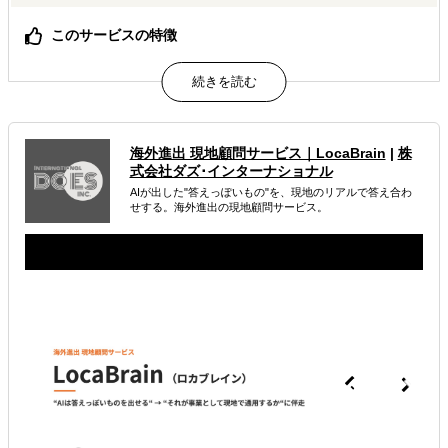
このサービスの特徴
何のために何を調べるか、調査設計から一緒に定義しま
す。
30万円から3段階。必要な分だけを、必要なときに。
AIでは辿り着けない、現地スタッフと有識者の一次情報。
海外進出 現地顧問サービス｜LocaBrain
|
株
属するジャンル
式会社ダズ･インターナショナル
AIが出した"答えっぽいもの"を、現地のリアルで答え合わ
海外進出総合支援
海外進出戦略・事業計画立案
せする。海外進出の現地顧問サービス。
海外市場調査・マーケティング
解決できる課題
どの国に進出するべきか決めたい
自社事業に最適な進出形態を知りたい
自社商材に最適な販売方法を知りたい