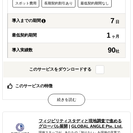
スポット費用
長期契約割引あり
最低契約期間なし
7
導入までの期間
日
1
最低契約期間
ヶ月
90
導入実績数
社
このサービスをダウンロードする
このサービスの特徴
1ヶ月・全3回で“動ける進出計画”を完成（国選び〜ロード
マップまで整理）
商社×マーケ視点で設計（商流・価格・規制の実務判断＋
価値訴求まで一体化）
計画で終わらず実行まで一気通貫（展示会・営業・輸出実
フィジビリティスタディと現地調査で進める
務まで同チームが継続支援）
グローバル展開
|
GLOBAL ANGLE Pte. Ltd.
現地スタッフが、あなたの「知りたい」を現地の言葉で