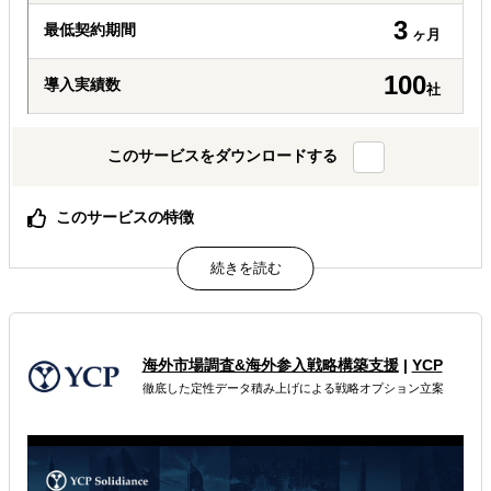
3
最低契約期間
ヶ月
100
導入実績数
社
このサービスをダウンロードする
このサービスの特徴
スコープを定めず 海外ビジネス運営に係る全業務に対応
駐在員派遣費用と同等の リーズナブルな業務委託費
然るべきタイミングでの 内製化プロセスの徹底
属するジャンル
海外市場調査&海外参入戦略構築支援
|
YCP
海外進出総合支援
海外進出戦略・事業計画立案
徹底した定性データ積み上げによる戦略オプション立案
海外進出コンサルティング
解決できる課題