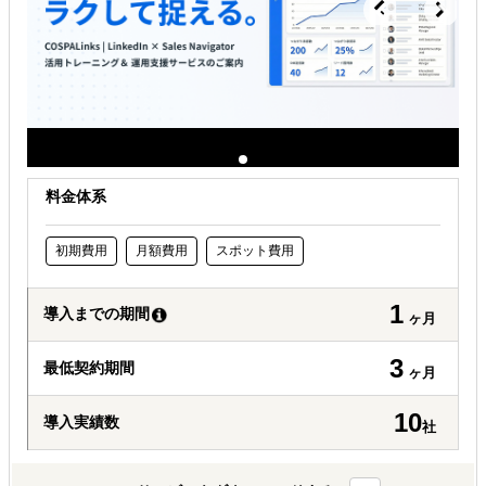
自社事業に最適な進出形態を知りたい
海外におけるリスク・コストを低減したい
料金体系
初期費用
月額費用
スポット費用
1
導入までの期間
ヶ月
3
最低契約期間
ヶ月
10
導入実績数
社