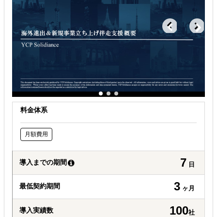
自社事業に最適な進出形態を知りたい
自社商材の現地でのニーズを知りたい
料金体系
月額費用
7
導入までの期間
日
3
最低契約期間
ヶ月
100
導入実績数
社