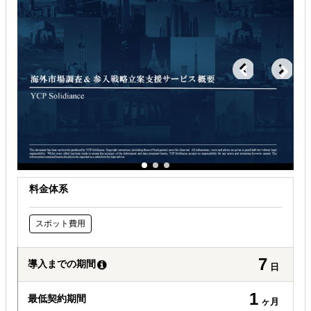
外国人材／グローバル人材を活用したい
自社商材の現地でのニーズを知りたい
海外におけるリスク・コストを低減したい
料金体系
スポット費用
7
導入までの期間
日
1
最低契約期間
ヶ月