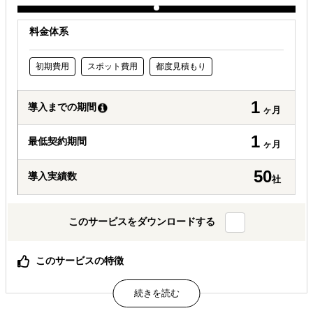
料金体系
初期費用
スポット費用
都度見積もり
1
導入までの期間
ヶ月
1
最低契約期間
ヶ月
50
導入実績数
社
このサービスをダウンロードする
このサービスの特徴
海外市場におけるSEO・競合・市場を一体分析し、グロー
バル流入拡大の優先課題を可視化する診断サービスです。