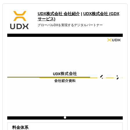
属するジャンル
UDX株式会社 会社紹介
|
UDX株式会社 (GDX
海外市場調査・マーケティング
海外WEBプロモーション
サービス)
グローバルDXを実現するデジタルパートナー
多言語サイト制作
解決できる課題
有効なプロモーション方法を探している
オンラインで販路開拓したい
海外におけるリスク・コストを低減したい
料金体系