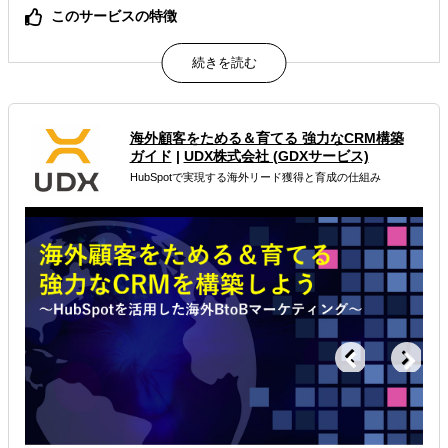
このサービスの特徴
DX推進の第一歩として、Webサイトの改善に着手。
属するジャンル
海外WEBプロモーション
海外広告・プロモーション
海外顧客をためる＆育てる 強力なCRM構築
ガイド
|
UDX株式会社 (GDXサービス)
多言語サイト制作
HubSpotで実現する海外リード獲得と育成の仕組み
解決できる課題
有効なプロモーション方法を探している
オンラインで販路開拓したい
海外におけるリスク・コストを低減したい