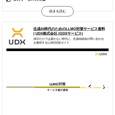
海外BtoBのリード獲得から顧客育成・商談創出までを一体
最適化するCRM構築ガイドです。
属するジャンル
生成AI時代のためのLLMO対策サービス資料
|
UDX株式会社 (GDXサービス)
海外WEBプロモーション
海外広告・プロモーション
SEOだけでは届かない時代に、生成AI経由の問い合わせ
を獲得するLLMO対策ガイド
多言語サイト制作
解決できる課題
有効なプロモーション方法を探している
オンラインで販路開拓したい
海外におけるリスク・コストを低減したい