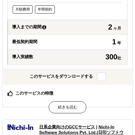
月額費用
年間契約
2
導入までの期間
ヶ月
1
最低契約期間
年
300
導入実績数
社
このサービスをダウンロードする
このサービスの特徴
初期費用0円・丸投げOK。BtoB特化の「効果の高いWebサ
イト」を、月額で手に入れられる。運用もプロにお任せ。
属するジャンル
日系企業向けのGCCサービス
|
Nichi-In
Software Solutions Pvt. Ltd.(日印ソフトウ
海外テストマーケティング・簡易調査