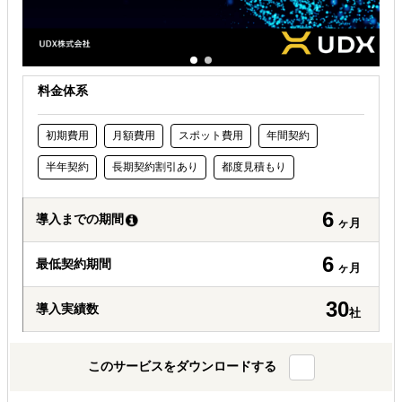
料金体系
初期費用
月額費用
スポット費用
年間契約
半年契約
長期契約割引あり
都度見積もり
6
導入までの期間
ヶ月
6
最低契約期間
ヶ月
30
導入実績数
社
このサービスをダウンロードする