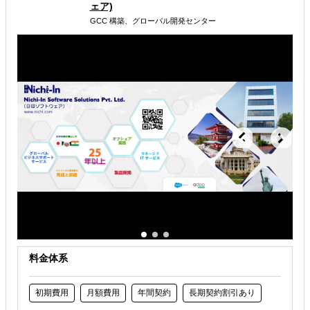
ェア)
GCC 構築、グローバル開発センター
海外WEBプロモーション
多言語サイト制作
解決できる課題
自社商材に最適な販売方法を知りたい
自社商材の現地でのニーズを知りたい
オンラインで販路開拓したい
料金体系
初期費用
月額費用
年間契約
長期契約割引あり