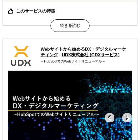
このサービスの特徴
国内EC・越境ECの現状、GMOグローバルECの実績と強
み、ECサイト構築・海外モール出店、伴走サポートなど越
境ECサービスについてご紹介しています。
属するジャンル
Webサイトから始めるDX・デジタルマーケ
ティング
|
UDX株式会社 (GDXサービス)
海外ECモール出品代行
海外向けECサイト構築
～HubSpotでのWebサイトリニューアル～
多言語サイト制作
解決できる課題
自社商材に最適な販売方法を知りたい
自社商材の現地でのニーズを知りたい
店舗出店のサポートをして欲しい