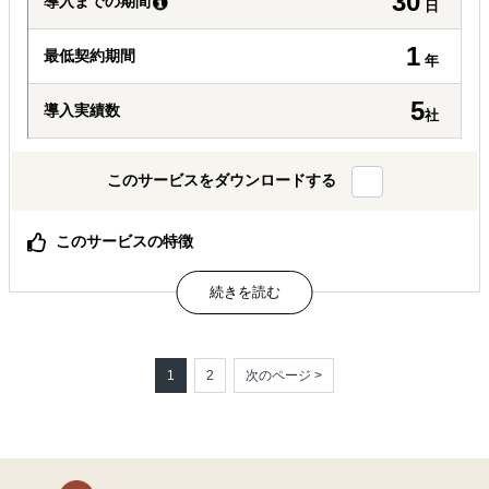
30
導入までの期間
日
1
最低契約期間
年
5
導入実績数
社
このサービスをダウンロードする
このサービスの特徴
日印における弊社の長い経験、日本語での対応
属するジャンル
海外進出総合支援
多言語サイト制作
1
2
次のページ >
グローバル人材育成
解決できる課題