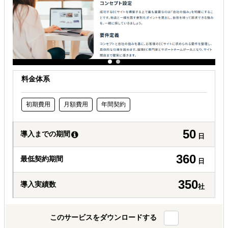
料金体系
初期費用
月額費用
年間契約
50
導入までの期間
日
360
最低契約期間
日
350
導入実績数
社
このサービスをダウンロードする