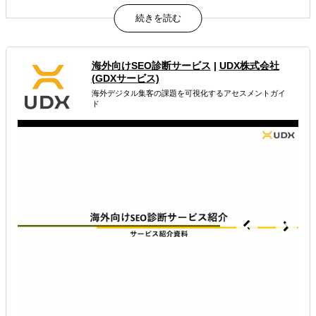
生成AIに推薦される状態の構築を、診断から実行・改善ま
で一気通貫で伴走支援するLLMO最適化サービスです。
属するジャンル
海外向けSEO診断サービス
|
UDX株式会社
(GDXサービス)
海外市場調査・マーケティング
海外WEBプロモーション
海外デジタル集客の課題を可視化するアセスメントガイ
ド
多言語サイト制作
解決できる課題
有効なプロモーション方法を探している
オンラインで販路開拓したい
海外におけるリスク・コストを低減したい