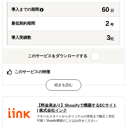
60
導入までの期間
日
2
最低契約期間
年
3
導入実績数
社
このサービスをダウンロードする
このサービスの特徴
貴社のグローバル開発センターの設立、人材確保、安価
属するジャンル
【料金表あり】Shopifyで構築するECサイト
多言語サイト制作
グローバル人材育成
|
株式会社インク
スモールスタートからオリジナルの実装まで幅広く対応
解決できる課題
可能！Shopify構築のことはお任せください。