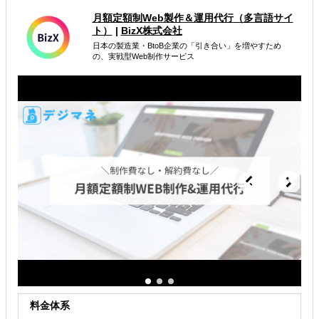
属するジャンル
月額定額制Web製作＆運用代行（多言語サイ
ト）
|
BizX株式会社
海外WEBプロモーション
海外広告・プロモーション
日本の製造業・BtoB企業の「引き合い」を増やすため
の、実戦型Web制作サービス
多言語サイト制作
解決できる課題
有効なプロモーション方法を探している
オンラインで販路開拓したい
海外におけるリスク・コストを低減したい
料金体系