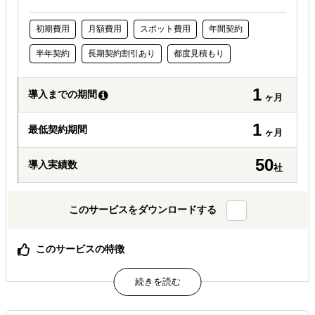
初期費用
月額費用
スポット費用
年間契約
半年契約
長期契約割引あり
都度見積もり
1
導入までの期間
ヶ月
1
最低契約期間
ヶ月
50
導入実績数
社
このサービスをダウンロードする
このサービスの特徴
海外デジタルマーケティングからグローバルDXまで、戦略
から実行・運用まで一気通貫で伴走支援するパートナーで
す。