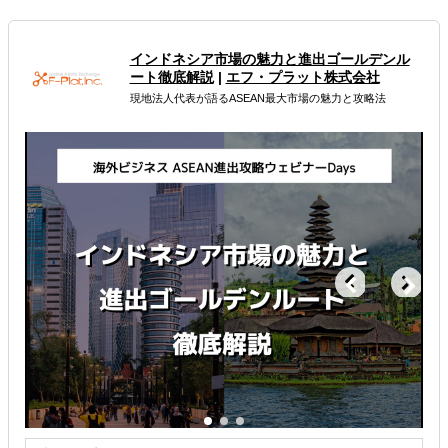
属するジャンル
インドネシア市場の魅力と進出ゴールデンル
海外向けEC決済
海外ECモール出品代行
ート徹底解説
|
エフ・プラット株式会社
現地法人代表が語るASEAN最大市場の魅力と攻略法
海外向けECサイト構築
解決できる課題
オンラインで販路開拓したい