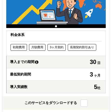
料金体系
初期費用
月額費用
3ヶ月契約
長期契約割引あり
30
導入までの期間
日
3
最低契約期間
ヶ月
5
導入実績数
社
このサービスをダウンロードする