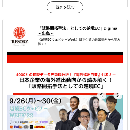
健康・美容サプリの海外販売を計画されている方が知りた
い情報がまとめてあります。
属するジャンル
「販路開拓手法」としての越境EC
|
Digima
～出島～
海外進出コンサルティング
《越境ECウェビナーWeek》日本企業の進出動向から読み
解く！
販路拡大（営業代行・販売代理店探し）
海外ECモール出品代行
解決できる課題
どの国に進出するべきか決めたい
自社商材に最適な販売方法を知りたい
オンラインで販路開拓したい