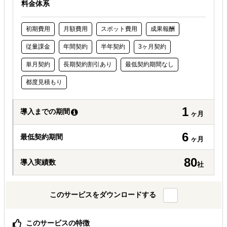
料金体系
初期費用
月額費用
スポット費用
成果報酬
従量課金
年間契約
半年契約
3ヶ月契約
単月契約
長期契約割引あり
最低契約期間なし
都度見積もり
1
導入までの期間
ヶ月
6
最低契約期間
ヶ月
80
導入実績数
社
このサービスをダウンロードする
このサービスの特徴