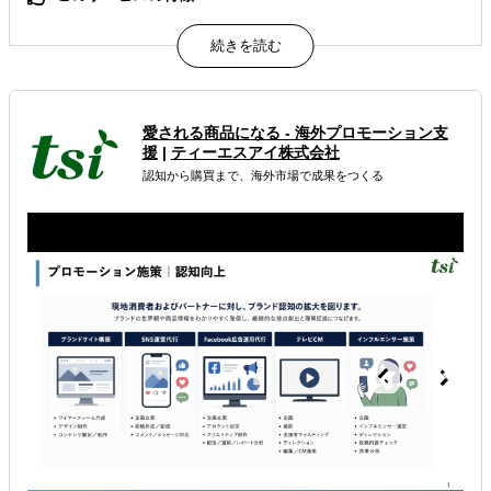
【方向性を2ヶ月で明確化】海外展開の"最初の一歩"とし
て、自社商材に最適な「展開国・販路・戦略」を短期集中
で整理。次ステップの意思決定を前に進められます。
【現地ヒアリングに基づく実態調査】日米2拠点と現地ネ
ットワークを活かし、机上の調査にとどまらず、候補国の
需要・規制を現地の実態ベースで把握します。
愛される商品になる - 海外プロモーション支
【豊富な支援実績に基づくノウハウ】年間約50社・累計
援
|
ティーエスアイ株式会社
100社以上の海外進出支援で培ったノウハウをもとに、優
認知から購買まで、海外市場で成果をつくる
先国の決定と初期営業仮説（売り先候補）まで提示しま
す。
属するジャンル
海外進出戦略・事業計画立案
海外進出コンサルティング
海外市場調査・マーケティング
解決できる課題
どの国に進出するべきか決めたい
自社事業に最適な進出形態を知りたい