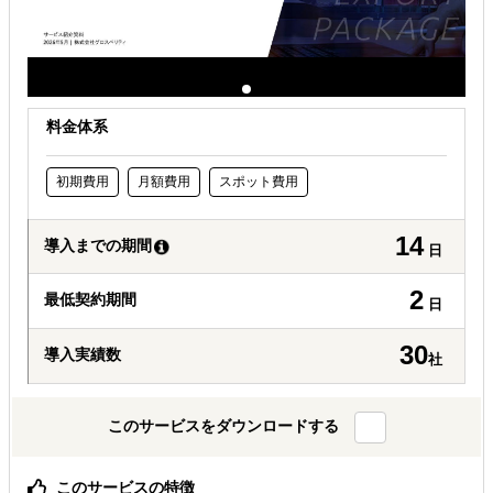
自社商材に最適な販売方法を知りたい
許認可や規制調査など輸出／販売の準備をしたい
オンラインで販路開拓したい
料金体系
初期費用
月額費用
スポット費用
14
導入までの期間
日
2
最低契約期間
日
30
導入実績数
社
このサービスをダウンロードする
このサービスの特徴