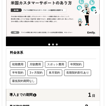
料金体系
初期費用
月額費用
スポット費用
年間契約
半年契約
3ヶ月契約
単月契約
長期契約割引あり
最低契約期間なし
1
導入までの期間
日