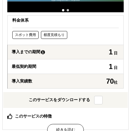
自社商材に最適な販売方法を知りたい
料金体系
スポット費用
都度見積もり
1
導入までの期間
日
1
最低契約期間
日
70
導入実績数
社
このサービスをダウンロードする
このサービスの特徴
・豊富な実績、現地のネットワーク、多言語・多文化対応
の体制 ・現地プロモーション最適な組み合わせを設計