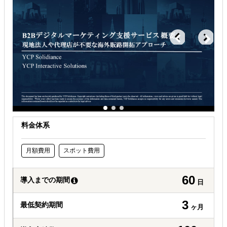
海外向けECサイト構築
解決できる課題
自社商材に最適な販売方法を知りたい
オンラインで販路開拓したい
海外におけるリスク・コストを低減したい
料金体系
月額費用
スポット費用
60
導入までの期間
日
3
最低契約期間
ヶ月