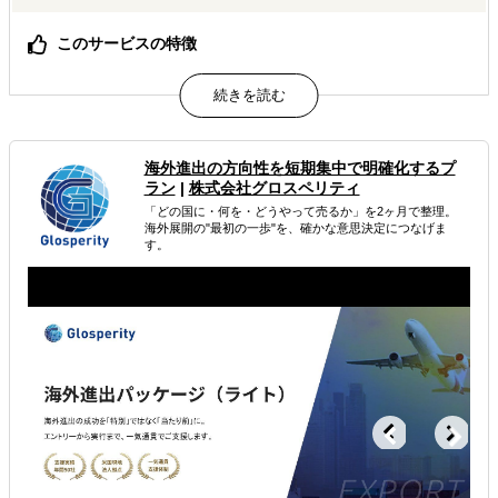
このサービスの特徴
【CEO／COOが直接関与】代表クラスがプロジェクトマネ
ージャーとして直接関与し、初回販売の実現と検証に責任
を持って伴走します。
【日米2拠点＋Amazon専門知見】米国現地法人・物流拠点
に加え、Amazon本社出身のスペシャリストを社外アドバ
海外進出の方向性を短期集中で明確化するプ
イザーに擁し、アルゴリズム・広告運用に精通したチーム
ラン
|
株式会社グロスペリティ
で支援します。
「どの国に・何を・どうやって売るか」を2ヶ月で整理。
【データドリブンな検証】売上よりも「傾向把握」を重視
海外展開の"最初の一歩"を、確かな意思決定につなげま
し、どのキーワード・コンテンツが刺さるかを定性・定量
す。
で検証。勘ではなくデータに基づく売上拡大の土台を構築
します。 導入実績（最大10／BtoC・EC
属するジャンル
海外ECモール出品代行
海外WEBプロモーション
海外向けECサイト構築
解決できる課題