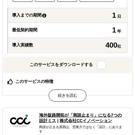
1
導入までの期間
日
1
最低契約期間
年
400
導入実績数
社
このサービスをダウンロードする
このサービスの特徴
誰でもたった"5分" で海外企業に自社商品を提案できる
海外企業の"欲しい"が分かる
アプローチしたい海外企業を見つけ、キーマンに直接アプ
ローチ
海外販路開拓が「商談止まり」になる7つの
属するジャンル
設計ミス
|
株式会社CCイノベーション
商談が止まる原因は、営業力ではなく「設計」にありま
す
海外進出総合支援
海外進出コンサルティング