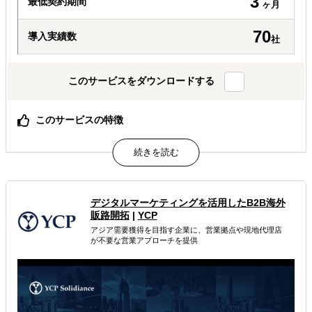
3
最低契約期間
ヶ月
70
導入実績数
社
このサービスをダウンロードする
このサービスの特徴
アメリカのビジネスに精通した現地在住の日米バイリンガ
ルのアシスタントが、日本企業のアメリカ進出をサポート
しています。
EC事業、カスタマーサービス、マーケティング、SNS運
用、翻訳、市場調査、バックオフィスなど多岐に渡る業務
デジタルマーケティングを活用したB2B海外
のサポートが可能です。
販路開拓
|
YCP
アシスタントは様々な州や地域で生活しており、アメリカ
現地の流行など生きた情報を提供します。
アジア需要獲得を目指す企業に、営業拠点や現地代理店
が不要な営業アプローチを提供
属するジャンル
通訳
海外市場調査・マーケティング