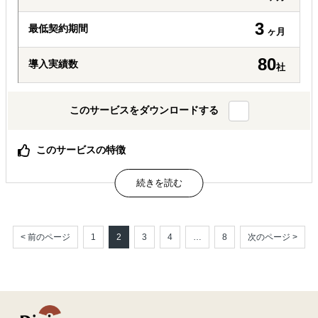
3
最低契約期間
ヶ月
80
導入実績数
社
このサービスをダウンロードする
このサービスの特徴
商談が進まない原因を、営業・努力論ではなく設計の抜け
として構造化
販路開拓を3フェーズ（意思決定／商談検証／条件設計）
で整理し詰まりを特定
ノウハウ提供ではなく、次に決めるべき判断ポイントが明
確になる
< 前のページ
1
2
3
4
…
8
次のページ >
属するジャンル
海外進出総合支援
販路拡大（営業代行・販売代理店探し）