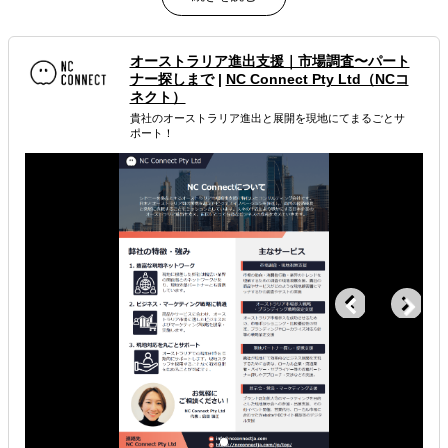
属するジャンル
オーストラリア進出支援｜市場調査〜パート
ナー探しまで
|
NC Connect Pty Ltd（NCコ
海外テストマーケティング・簡易調査
ネクト）
貴社のオーストラリア進出と展開を現地にてまるごとサ
ソーシャルメディアで海外展開
海外広告・プロモーション
ポート！
解決できる課題
有効なプロモーション方法を探している
自社商材に最適な販売方法を知りたい
オンラインで販路開拓したい