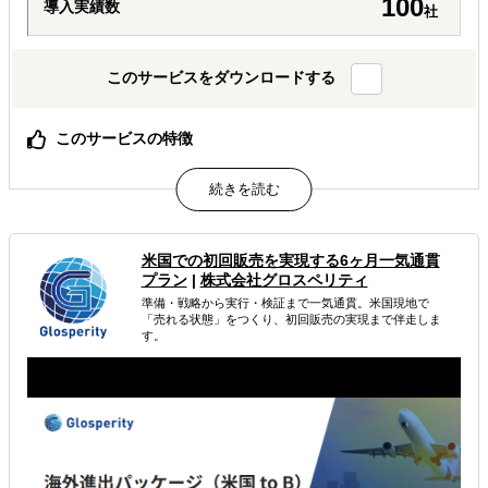
100
導入実績数
社
このサービスをダウンロードする
このサービスの特徴
アジア圏における3,000件以上のコンサルティングプロジ
ェクト経験に基づく、海外市場向け営業ページ設計＆広告
運用
プロジェクト着手から3ヶ月で成果を創出するスピード
展示会出展1回分の費用で、長期的に活用できるビジネス
米国での初回販売を実現する6ヶ月一気通貫
資産を構築
プラン
|
株式会社グロスペリティ
準備・戦略から実行・検証まで一気通貫。米国現地で
属するジャンル
「売れる状態」をつくり、初回販売の実現まで伴走しま
す。
販路拡大（営業代行・販売代理店探し）
商談会開催
海外展示会出展
解決できる課題