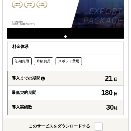
解決できる課題
自社商材に最適な販売方法を知りたい
自社商材の現地でのニーズを知りたい
許認可や規制調査など輸出／販売の準備をしたい
料金体系
初期費用
月額費用
スポット費用
21
導入までの期間
日
180
最低契約期間
日
30
導入実績数
社
このサービスをダウンロードする