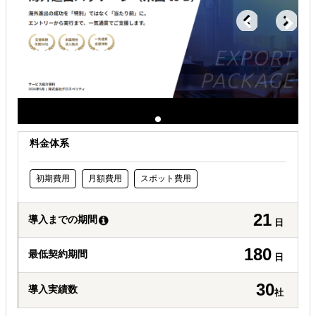
自社事業に最適な進出形態を知りたい
自社商材に最適な販売方法を知りたい
オンラインで販路開拓したい
料金体系
初期費用
月額費用
スポット費用
21
導入までの期間
日
180
最低契約期間
日
30
導入実績数
社