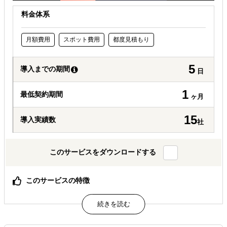
料金体系
月額費用
スポット費用
都度見積もり
5
導入までの期間
日
1
最低契約期間
ヶ月
15
導入実績数
社
このサービスをダウンロードする
このサービスの特徴
貴社に代わって、現地で必要となる対応を丸ごとサポート
豊富な現地ネットワーク
ビジネス戦略やマーケティング戦略に精通