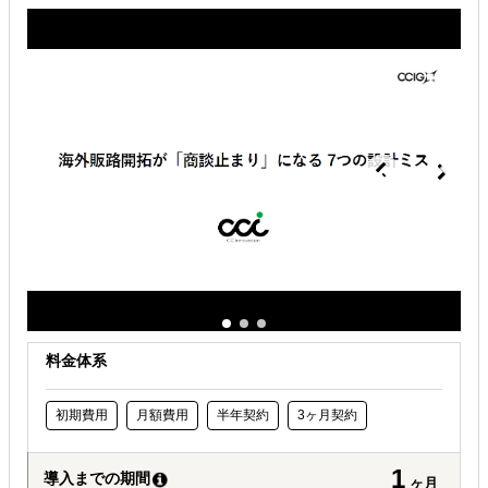
販路拡大（営業代行・販売代理店探し）
解決できる課題
どの国に進出するべきか決めたい
自社商材に最適な販売方法を知りたい
許認可や規制調査など輸出／販売の準備をしたい
料金体系
初期費用
月額費用
半年契約
3ヶ月契約
1
導入までの期間
ヶ月