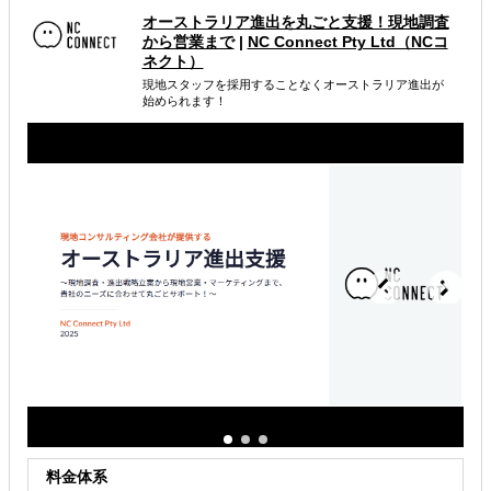
属するジャンル
オーストラリア進出を丸ごと支援！現地調査
から営業まで
|
NC Connect Pty Ltd（NCコ
ネクト）
海外進出総合支援
海外進出戦略・事業計画立案
現地スタッフを採用することなくオーストラリア進出が
始められます！
海外進出コンサルティング
解決できる課題
自社商材に最適な販売方法を知りたい
自社商材の現地でのニーズを知りたい
海外におけるリスク・コストを低減したい
料金体系