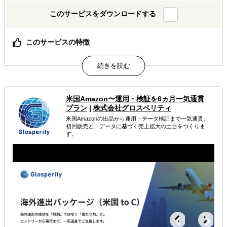
このサービスをダウンロードする
このサービスの特徴
【CEO／COOが直接関与】米国プランでは代表クラスがプ
ロジェクトマネージャーとして直接関与。責任を持って初
回販売の実現にコミットします。
【日米2拠点の実行力】米国LAの現地法人とオレゴン・LA
の物流拠点を活かし、戦略立案から現地での営業・物流ま
米国Amazon〜運用・検証を6ヵ月一気通貫
でを同じチームで実行します。
プラン
|
株式会社グロスペリティ
【規制から販路までワンストップ】FDA等の規制対応、タ
米国Amazonの出品から運用・データ検証まで一気通貫。
ーゲットリスト作成、50〜100社への営業代行、小売テス
初回販売と、データに基づく売上拡大の土台をつくりま
ト販売までを一気通貫で対応します。
す。
属するジャンル
海外進出戦略・事業計画立案
販路拡大（営業代行・販売代理店探し）
海外テストマーケティング・簡易調査