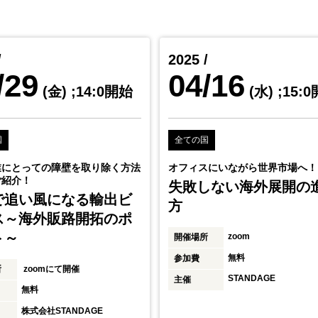
/
2025 /
/29
04/16
(金)
;14:0開始
(水)
;15:
国
全ての国
業にとっての障壁を取り除く方法
オフィスにいながら世界市場へ！
ご紹介！
失敗しない海外展開の
で追い風になる輸出ビ
方
ス～海外販路開拓のポ
ト～
zoom
開催場所
無料
参加費
所
zoomにて開催
STANDAGE
主催
無料
株式会社STANDAGE