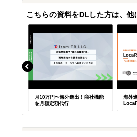
外国語が必要な業務はおまかせ貿易で対応しますので
語学力のご心配はいりません。
こちらの資料をDLした方は、
Ｑ.
販売先はどのエリアに対応していますか
Ａ.
世界各国に対応しています
複数の大手総合商社との業務提携をしており、世界各
商品により適切な販売先をご提案させていただきます
で 売り
月10万円〜海外進出！商社機能
海外
Loca
を月額定額代行