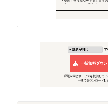
・信頼できる取引先を探し出す
■『デジトラッド』導入後
・ 現地展示会出展や商談代行に
半で海外売上構築に成功
・アフリカでも販売実績が増加。
海外クラファン開始3日で407
■課題
・インバウンド需要などで海外の
・製品特性上、大量生産が難しく
■『デジトラッド』導入後
で
・社長の思いや製品特性をきちんと
407%を達成
・受注生産が採用できる海外販売
一括無料ダウン
課題が同じ
サービスを提供してい
一括でダウンロードし