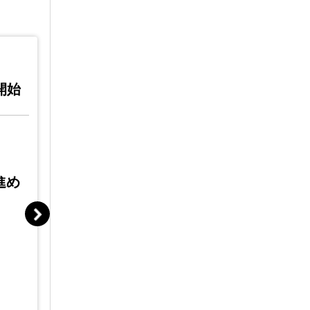
2026 /
2026 /
04/15
05/
0開始
(水)
;15:0開始
全ての国
全ての国
国内堅調な今こそ次の一手を！
国内の壁を
進め
【事例あり】国内堅調な今
【食品
こそ次の一手を！食品メー
事例あ
カーのための「失敗しな
する！
い」海外販路開拓の始め方
の海外
zoom
開催場所
開催場所
無料
参加費
参加費
STANDAGE