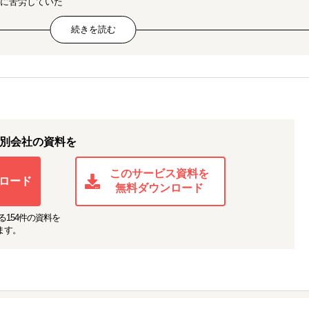
のに苦労していた
よりサウジアラビア教育省からプログラミング教材の正式導入が決まり、導入
今後も展示会などで拡大の見込み
%を達成（N社/高級漆器製造販売）
顧客からの購入は多かったが、自社主体での海外展開のアイデアがなかった
単価が高いため、海外進出がうまくいくか不透明だった
別会社の資料を
反映できる海外クラファン『Kickstarter』へ掲載を開始し開始3日で目標
スキームを構築し、負荷なく販売できる体制を実現
このサービス資料を
ロード
無料ダウンロード
る
154
件の資料を
ます。