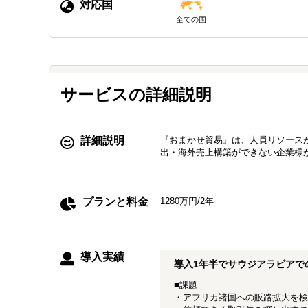
対応国
全ての国
サービスの詳細説明
詳細説明
『おまかせ貿易』は、人員リソース
出・海外売上構築ができない企業様
プランと料金
1280万円/2年
導入実績
導入1年半でサウジアラビアで
■課題
・アフリカ諸国への販路拡大を検