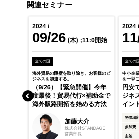
関連セミナー
2024 /
2024 
09/26
11
4:0開始
(木)
;11:0開始
全ての国
全ての
ぐ動ける」
海外貿易の障壁を取り除き、お客様のビ
中小企
ジネスを加速する。
を一挙
】何か
（9/26）【緊急開催】今年
円安
のため
度最後！貿易代行×補助金で
ジネ
門セミナ
海外販路開拓を始める方法
イン
識から最
開催場
解説 ―
加藤大介
参加費
株式会社STANDAGE
営業部長
主催