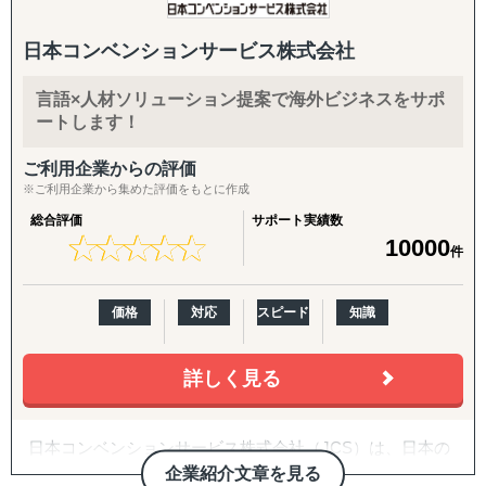
速かつ低コストで対応。
日本コンベンションサービス株式会社
2. 人事労務アウトソーシング
・給与計算、福利厚生、人事コンプライアンス、リスク
言語×人材ソリューション提案で海外ビジネスをサポ
管理など。
ートします！
3. 人材紹介
ご利用企業からの評価
・現地に精通したコンサルタントが迅速に人材をマッチ
※ご利用企業から集めた評価をもとに作成
ング。
総合評価
サポート実績数
★
★
★
★
★
★
★
★
★
★
10000
件
4. RPO（採用代行）
・採用計画から運用管理まで一貫サポート。フレキシブ
ルな契約と競争力のある料金が強み
価格
対応
スピード
知識
(例：急成長中のIT企業がエンジニアを大量採用するた
め、RPOを導入。)
詳しく見る
【その他提供可能なサービス】
日本コンベンションサービス株式会社（JCS）は、日本の
5. 海外企業の日本進出支援（EOR）
コンベンション業界のリーディングカンパニーで、コンベ
企業紹介文章を見る
・海外企業が日本での事業展開をスムーズに進めるた