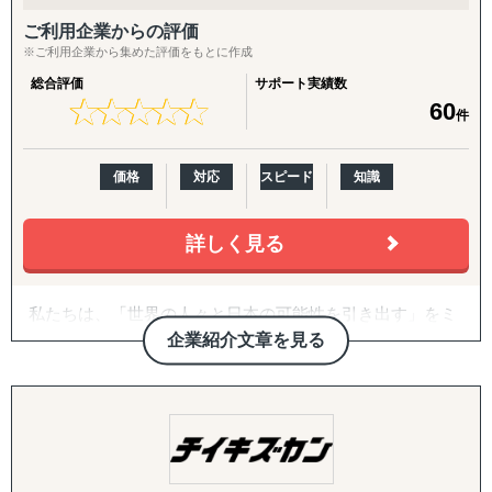
②コミュニケーション研修
ご利用企業からの評価
・異文化理解研修をベースとした研修
※ご利用企業から集めた評価をもとに作成
・15年の研修実績
総合評価
サポート実績数
・企業ごとに最適化された「グローバル人材育成モデル」
★
★
★
★
★
★
★
★
★
★
60
件
を提供
③グローバルコンサルティング
価格
対応
スピード
知識
・中小企業向け支援
・海外市場調査、販路開拓の伴走
・社内外のパートナーを活用し、最適な解決策を提案
詳しく見る
④企業向け海外研修
私たちは、「世界の人々と日本の可能性を引き出す」をミ
・企業様の目的に沿った研修の設計
ッションに、ASEAN・南アジア・欧米市場に特化した「調
・渡航先例：カナダ、中国、オランダ
企業紹介文章を見る
査で終わらない」売上直結型の海外進出支援を強みとして
・希望国がある場合も柔軟に対応
おります。
【補足】
立命館アジア太平洋大学をはじめとする国内外大学・日本
・海外だけでなく、日本国内における「グローバル人材」
語学校との独自ネットワークから生まれる1,000名規模の外
育成育成にも強み
国籍人財プールと、AI面接技術「Dokojob」により、最短1
・「グローバル人材」の定義は、企業ごとに異なるため、