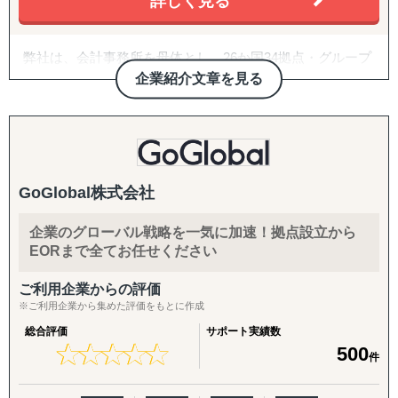
詳しく見る
弊社は、会計事務所を母体とし、26か国34拠点・グループ
従業員357名のグローバルコンサルティングファームで
企業紹介文章を見る
す。
2007年に日本の会計事務所として初めてインドに進出し、
翌年ASEAN一帯、中南米等にも展開。
20年近い海外実務の蓄積があり、実績・ノウハウも豊富に
GoGlobal株式会社
ございます。
企業のグローバル戦略を一気に加速！拠点設立から
また、自社拠点を持たない国についても、現地パートナ
EORまで全てお任せください
ー・提携専門家とのネットワークを通じて、世界どこでも
対応可能な体制を構築しています。
ご利用企業からの評価
※ご利用企業から集めた評価をもとに作成
海外進出のご相談・市場調査から、現地法人設立、海外子
会社管理、クロスボーダーM&A、事業戦略再構築、撤退ま
総合評価
サポート実績数
★
★
★
★
★
★
★
★
★
★
500
で、国際ビジネスのすべてのフェーズをワンストップでサ
件
ポート。