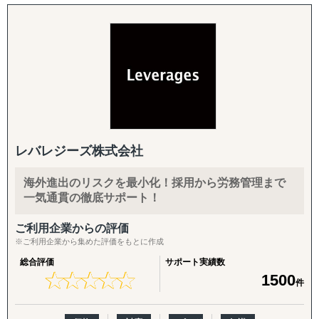
だきます。
マッチングプラットフォーム「チイキズカン」を運営して
います。
サポート対象国（グループ別）
海外進出支援の対象とする国・地域は以下の通りです。
『チイキズカン』は、地方企業の経営課題を、都市部で活
※サポート内容により、対応の可否や得意・不得意な分野
躍するプロフェッショナル人材との「複業」という形で解
はあります。
決するマッチングプラットフォームです。
↳ 主要対応エリア（特化）
多くの地方企業が直面する「専門人材の採用難」という課
ベトナム、インドネシア、シンガポール、インド、バング
題に対し、正社員雇用に限定せず、必要なスキルを必要な
ラデシュ、イタリア
期間だけ活用できるという柔軟な選択肢を提供します。
レバレジーズ株式会社
Webマーケティングや新規事業開発、DX推進、広報・PR
↳ 対応可能エリア（拡張中）
といった多様な専門分野で実績を持つ人材が登録してお
海外進出のリスクを最小化！採用から労務管理まで
タイ、マレーシア、フィリピン、ミャンマー、カンボジ
り、企業の具体的な課題に合わせた即戦力のマッチングが
一気通貫の徹底サポート！
ア、パキスタン、アラブ首長国連邦、モンゴル、台湾、ド
可能です。
イツ、スペイン、ケニア、アルゼンチン、ブラジル
ご利用企業からの評価
単に業務を外部委託するだけでなく、外部のプロ人材が事
※ご利用企業から集めた評価をもとに作成
外国人財採用サポートも対応可能です。
業に参画することで、社内に新たな知見やノウハウが蓄積
総合評価
サポート実績数
↳ 国内高度留学生や日本語力の高い中途人財の採用支援可
される点も大きな特徴です。これにより、社員のスキル向
★
★
★
★
★
★
★
★
★
★
1500
件
↳ 採用支援施策(学校内イベント・SNS投稿等)
上や組織全体の活性化を促し、企業の持続的な成長を強力
有料職業紹介免許許可番号 44-ユ-300211
にサポートします。
特定技能登録支援機関 25-登-012425