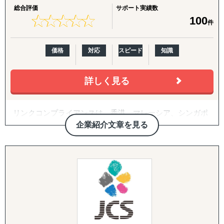
・海外進出支援(法人設立〜撤退まで)
ークを活かし、海外進出のスピードと効率を最大化。コス
総合評価
サポート実績数
進出相談・現地視察アテンドから、登記・各種ライセンス
★
★
★
★
★
★
★
★
★
★
100
トと時間を最小限に抑えながら、企業のグローバル展開を
件
取得、株主税務番号(PAN等)取得、銀行口座開設、進出後
力強く支援します。
の継続サポート、撤退・閉鎖まで一気通貫で対応します。
価格
対応
スピード
知識
海外進出のDAY1から成長・成熟フェーズまで、GoGlobal
・クロスボーダーM&A(海外M&A)
が伴走型でサポートいたします。
海外企業の買収・売却によるスピード進出・スピード撤退
をご支援。ターゲット選定、買収戦略立案、デューデリジ
詳しく見る
ェンス、バリュエーション、契約、ポストM&Aまでワンス
トップで対応します。
リンクコンプライアンスは、香港、マレーシア、シンガポ
・国際税務・監査・労務
ール、米国、中国を中心に、PEO/EOR（雇用代行）、人
企業紹介文章を見る
各国の税務・会計、移転価格、子会社監査、人事労務制度
事労務アウトソーシング、人材紹介、RPO（採用代行）を
設計、駐在員税務、グローバル税務戦略まで、会計事務所
提供するHRソリューション企業です。2013年の設立以
を母体とした専門家ネットワークで網羅します。
来、「より速く、より手頃な価格で、より効果的なサービ
ス」をモットーに、企業の人材管理をサポートしていま
す。
【主なサービス】
1. PEO/EOR（雇用代行）
・海外での雇用・人事労務・福利厚生を一括代行し、迅