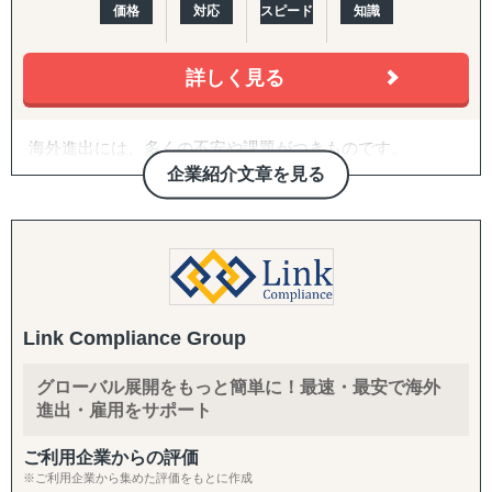
価格
対応
スピード
知識
特に、会計・税務・法務・労務・人事の専門家を各国で内
製していることが、他のコンサルティングファームにはな
い強みです。
詳しく見る
〈主要サービス〉
海外進出には、多くの不安や課題がつきものです。
・販路開拓 現地企業マッチング(出島での小規模ニーズに
企業紹介文章を見る
対応)
「どのように人材を確保すればよいのか」
海外販路拡大、提携先・代理店のリストアップ、合弁パー
「どの進出形態が自社に適しているのか」
トナー探しを単発でもお請けします。
「現地の法規制や注意点は何か」
各国の現地拠点・駐在員のネットワークに加え、拠点のな
「何から始めればよいのかわからない」
い国も提携専門家経由で対応。「まず1〜2社、現地候補と
面談したい」というスポットご相談から承ります。
海外進出を検討する企業様から、このようなお悩みを数多
Link Compliance Group
くお聞きします。
・スモールスタート対応(月額8万円〜のGEO/EOR)
まずは現地法人を作らずに人だけ採用したい、テストマー
グローバル展開をもっと簡単に！最速・最安で海外
GoGlobalでは、こうした疑問や課題を解決し、進出準備段
ケティングからはじめたいというお客様向けに、月額8万
進出・雇用をサポート
階から現地法人設立、運営まで一貫したサポートを提供し
円〜の雇用代行(GEO/EOR)をご用意。海外進出の最初の一
ています。
歩を、低リスク・低コストで踏み出していただけます。
ご利用企業からの評価
※ご利用企業から集めた評価をもとに作成
世界140カ国以上で拠点設立が可能なグローバルネットワ