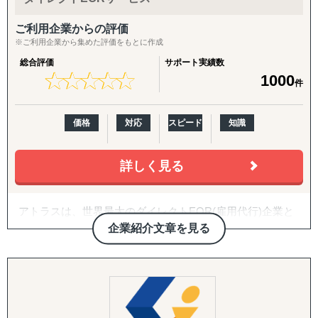
業を展開しております。
ご利用企業からの評価
※ご利用企業から集めた評価をもとに作成
総合評価
サポート実績数
採用したい人材のお探しから、海外の雇用代行まで、企業
★
★
★
★
★
★
★
★
★
★
1000
件
のグローバル展開を一気通貫でご支援します。
価格
対応
スピード
知識
詳しく見る
アトラスは、世界最大のダイレクトEOR(雇用代行)企業と
して、専門家がサポートするテクノロジー・プラットフォ
企業紹介文章を見る
ームであり、企業が国境を越えて事業を拡大・人材を雇用
し、コンプライアンスを管理し、現地法人や複数のサード
パーティ・プロバイダーを必要とせずにグローバル人材へ
の給与支払いを柔軟に行うためのプラットフォームを提供
しています。