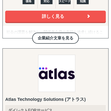
価格
対応
スピード
知識
詳しく見る
社会の課題を解決し、関係者全員の幸福を追求し続けるこ
とをミッションに、メディア・人材・システムエンジニア
企業紹介文章を見る
リング・M&Aの領域で国や業界をまたいだ問題解決を行っ
ています。2005年に創業以来、黒字経営を継続し2022年度
は年商869億を突破しました。各分野のスペシャリストが
集うオールインハウスの組織構成と、業界を絞らないポー
トフォリオ経営で、時代を代表するグローバル企業を目指
します。
海外事業では、「世界の国・企業・人を豊かにするための
機会の創造」「ボーダレスな価値の創出」というミッショ
Atlas Technology Solutions (アトラス)
ンの元、2023年現在、約100名のスタッフで人材紹介事
業、海外メディア事業、教育事業、海外雇用代行(EOR)事
ダイレクトEORサービス