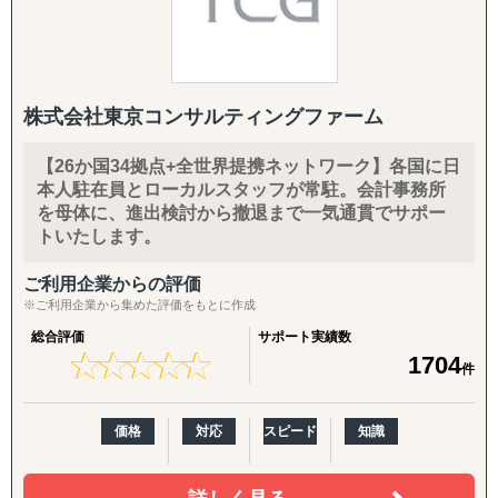
株式会社東京コンサルティングファーム
【26か国34拠点+全世界提携ネットワーク】各国に日
本人駐在員とローカルスタッフが常駐。会計事務所
を母体に、進出検討から撤退まで一気通貫でサポー
トいたします。
ご利用企業からの評価
※ご利用企業から集めた評価をもとに作成
総合評価
サポート実績数
★
★
★
★
★
★
★
★
★
★
1704
件
価格
対応
スピード
知識