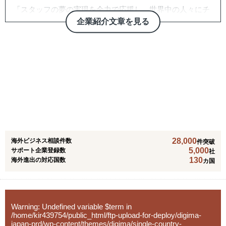
「スタッフの夢の実現を全力で応援し、世界中の人々にチ
ャンスをつくれるよう新たな雇用づくりにチャレンジし続
企業紹介文章を見る
ける」
というミッションのもと、外国人雇用支援とリゾート業界
向けの人材サービスを展開しています。
外国人採用に課題を持つ企業と、日本で働きたい外国人求
職者をつなぐことで、多様な働き方と雇用の可能性を創出
し、グローバルな人材流動を支援しています。
【主な事業内容】
・「Nippon仕事.com」
外国人のための専門求人サイト「NIPPON仕事.com」を
28,000
海外ビジネス相談件数
通じて、語学・ビザ条件に応じた仕事情報の提供から面
件突破
5,000
サポート企業登録数
社
接・就業サポートまで対応。
130
海外進出の対応国数
カ国
・「リゾートバイト.com」
ホテル・旅館・スキー場・温泉施設など全国のリゾート
地に、住み込み可能なスタッフを派遣。繁忙期の人手不足
Warning
: Undefined variable $term in
解消に貢献。
/home/kir439754/public_html/ftp-upload-for-deploy/digima-
japan-prd/wp-content/themes/digima/single-country-