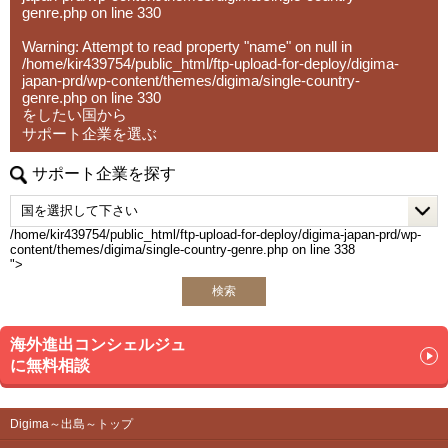
・「調理師求人.com」
genre.php
on line
330
調理師・キッチン・ホールなど、即戦力人材を中心とし
Warning
: Attempt to read property "name" on null in
た飲食・調理業界向け人材紹介サービスを提供。都市部を
/home/kir439754/public_html/ftp-upload-for-deploy/digima-
中心に人材ニーズに応じたマッチングを実施。
japan-prd/wp-content/themes/digima/single-country-
genre.php
on line
330
をしたい国から
サポート企業を選ぶ
サポート企業を探す
/home/kir439754/public_html/ftp-upload-for-deploy/digima-japan-prd/wp-
content/themes/digima/single-country-genre.php on line
338
">
検索
海外進出コンシェルジュ
に無料相談
Digima～出島～トップ