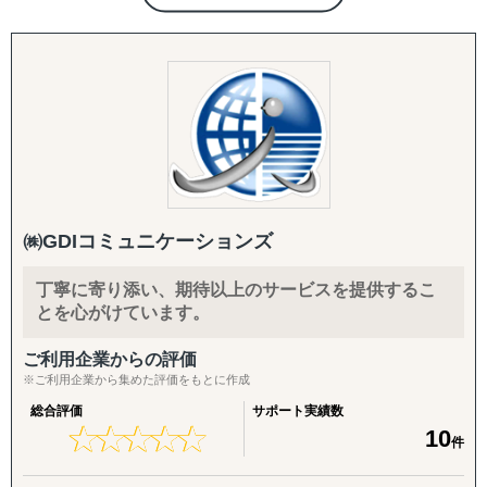
ンションやイベントの企画・運営サービスだけでなく、
め、法人設立なしで従業員を雇用。
1967年の創業以来、長年にわたり通訳・翻訳・人材サービ
・日本市場進出を低コストかつ迅速に実現します。
スを一体で提供してきた、語学サービスのパイオニアで
す。
6. 日本国内の外国人雇用・ビザ申請サポート
通訳・翻訳はそれぞれ専門性の高いプロフェッショナル集
・日本国内で外国人を雇用する企業向けに、ビザ（在
団が担い、人材サービスではビジネススキル × 語学の人材
留資格）申請・更新のサポートを提供。
派遣・紹介・業務委託を柔軟に組み合わせたソリューショ
ンを提供。単発対応に強い通訳会社、翻訳特化型ベンダ
ー、人材供給を主軸とする派遣会社とは異なり、「人」と
まずはお気軽にお問い合わせください。
「ことば」を業務設計から一括で支援できる体制を強みと
㈱GDIコミュニケーションズ
しています。
語学対応が必要な海外ビジネスの現場において、複数ベン
丁寧に寄り添い、期待以上のサービスを提供するこ
ダーを使い分ける手間をなくし、品質・効率・スピードを
とを心がけています。
同時に高めるワンストップパートナーとして企業を支援し
ます。
ご利用企業からの評価
※ご利用企業から集めた評価をもとに作成
総合評価
サポート実績数
★
★
★
★
★
★
★
★
★
★
10
件