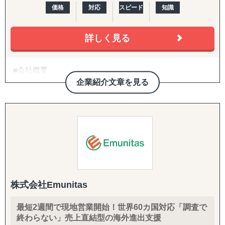
価格
対応
スピード
知識
詳しく見る
■会社概要
企業紹介文章を見る
・日本国内、海外の両方に人材を提供
・海外進出を目指す企業向けに、日本で人材育成（グロー
バルマインド研修など）を実施
・海外市場調査やビジネスパートナー選定の支援
■サービス特長
①グローバル人材の提供
・国内/海外で働く人材を紹介
株式会社Emunitas
・ITエンジニア、海外営業、海外拠点支店長、グローバル
人事など
最短2週間で現地営業開始！世界60カ国対応「調査で
・日本から海外市場へ向けた人材リクルート
終わらない」売上直結型の海外進出支援