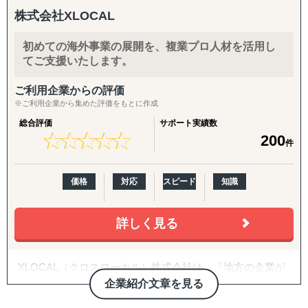
週間で現地営業体制を構築。対応する主要各国に日本語力
定着支援まで対応可能
株式会社XLOCAL
のある現地人財を配置し、海外進出後も継続的に支援でき
る体制を整えています。
初めての海外事業の展開を、複業プロ人材を活用し
てご支援いたします。
昨今の海外市場は変動性が高く、かつウェブ・SNS等の膨
大な情報が仇となり、リアルタイムかつ最適な情報を獲得
ご利用企業からの評価
することが難しい時代です。
※ご利用企業から集めた評価をもとに作成
総合評価
サポート実績数
私たちはこの状況に対応すべく、「二次情報だけでは社内
★
★
★
★
★
★
★
★
★
★
200
件
稟議が通らない」「英語が通じないローカル市場にアクセ
スできない」「現地語での営業リソースがない」といった
日本企業が直面する課題を、現地一次情報の収集から即営
価格
対応
スピード
知識
業、PoCまでのワンストップ支援で解決します。
特に強化しているエリアは現在日本企業の進出が増加傾向
詳しく見る
にあるASEAN各国（ベトナム、インドネシア、シンガポー
ル、インド）です。
XLOCAL（クロスローカル）株式会社は、「地方の企業が
「どの国が最適か？」「本当に売れるのか？」から始ま
世界を変える」というミッションを掲げる地方特化型の総
企業紹介文章を見る
る、海外進出のゼロからイチを伴走する支援をさせていた
合HR企業で、地方企業と都市部のプロ人材をつなぐ複業