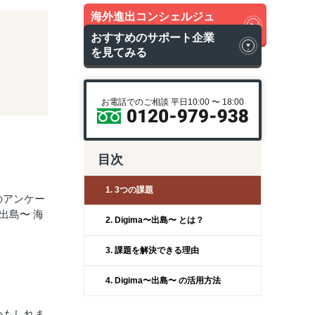
海外進出コンシェルジュ
に無料相談
おすすめのサポート企業
を見てみる
お電話でのご相談 平日10:00 〜 18:00
目次
1. 3つの課題
のアンケー
出島〜 海
2. Digima〜出島〜 とは？
3. 課題を解決できる理由
4. Digima〜出島〜 の活用方法
かもしれま