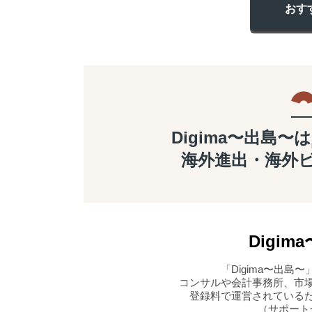
おす
Digima〜出島〜は
海外進出・海外
Digima
「Digima〜出
コンサルや会計事務所、市
登録料で運営されている
（サポート