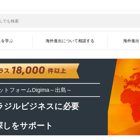
スを学ぶ
海外進出について相談する
海外進出
サポートジャンル
現地企業と繋がる
グローバル人材を採
海外ビジネスコラム
海外ビジネスセミナー
海外進出事例
海外進出企業
資料掲載について
メディア掲載実績
無料会員登録
広告掲載について
よくある質問
海外ビジネスEXP
展示会に出展す
運営会社
ットフォーム
Digima～出島～
開国アポイントメント
開国エンジン〜縁
インタビュー
ラジルビジネスに必要
探しをサポート