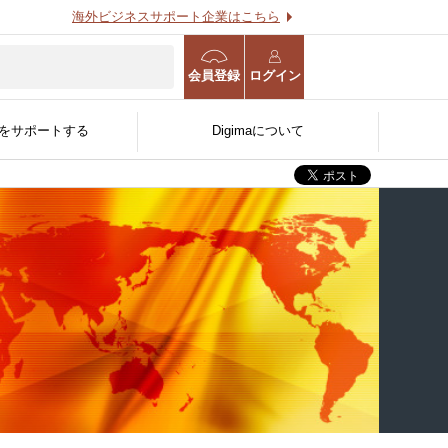
海外ビジネスサポート企業はこちら
会員登録
ログイン
をサポートする
Digimaについて
海外進出WEB診断
海外事業計画策定支援サー
用する
O
る
官公庁/公的機関/金融機関
ビス
人〜
向け