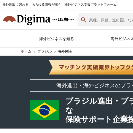
海外進出に関わる、あらゆる情報が揃う「海外ビジネス支援プラットフォーム」
海外ビジネスを知る
海外ビジネ
ホーム
ブラジル
海外保険
Digima Library
無料相談窓口
サポート企業一覧
各国の最新情報
海外ビジネスノウハウ
海外イベント実績紹介
サポート企業ができること
Digimaとは
サポート企業の登録・詳細
海外進出白書
海外進出・海外ビジネスのプラ
資料ダウンロード
（最新版）
ブラジル進出・ブ
な
保険サポート企業