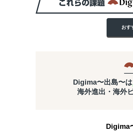
おす
Digima〜出島〜は
海外進出・海外
Digima