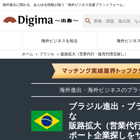
海外進出に関わる、あらゆる情報が揃う「海外ビジネス支援プラットフォーム」
海外ビジネスを知る
海外ビジネ
ホーム
ブラジル
販路拡大（営業代行・販売代理店探し）
Digima Library
無料相談窓口
サポート企業一覧
各国の最新情報
海外ビジネスノウハウ
海外イベント実績紹介
サポート企業ができること
Digimaとは
サポート企業の登録・詳細
海外進出白書
海外進出・海外ビジネスのプラ
資料ダウンロード
（最新版）
ブラジル進出・ブ
な
販路拡大（営業代
ポート企業探しを