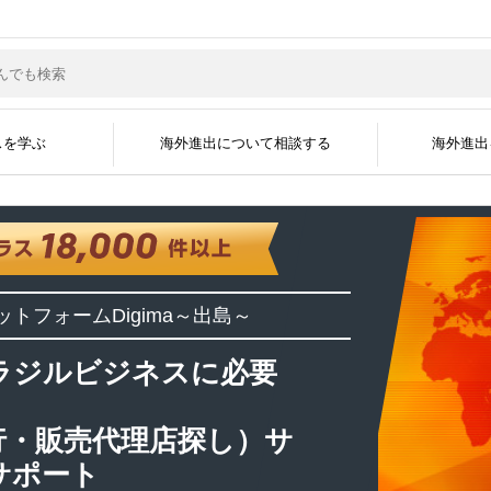
スを学ぶ
海外進出について相談する
海外進出
サポートジャンル
現地企業と繋がる
グローバル人材を採
海外ビジネスコラム
海外ビジネスセミナー
海外進出事例
海外進出企業
資料掲載について
メディア掲載実績
無料会員登録
広告掲載について
よくある質問
海外ビジネスEXP
展示会に出展す
運営会社
ットフォーム
Digima～出島～
開国アポイントメント
開国エンジン〜縁
インタビュー
ラジルビジネスに必要
行・販売代理店探し）サ
サポート