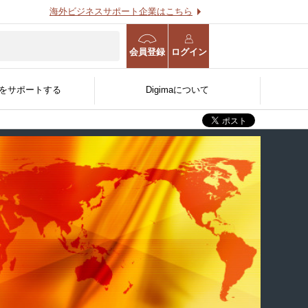
海外ビジネスサポート企業はこちら
会員登録
ログイン
をサポートする
Digimaについて
海外進出WEB診断
海外事業計画策定支援サー
用する
O
る
官公庁/公的機関/金融機関
ビス
人〜
向け